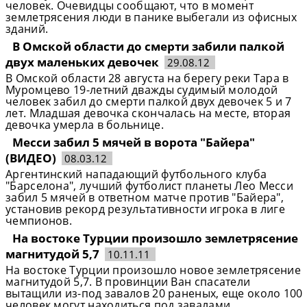
человек. Очевидцы сообщают, что в момент
землетрясения люди в панике выбегали из офисных
зданий.
В Омской области до смерти забили палкой
двух маленьких девочек
29.08.12
В Омской области 28 августа на берегу реки Тара в
Муромцево 19-летний дважды судимый молодой
человек забил до смерти палкой двух девочек 5 и 7
лет. Младшая девочка скончалась на месте, вторая
девочка умерла в больнице.
Месси забил 5 мячей в ворота "Байера"
(ВИДЕО)
08.03.12
Аргентинский нападающий футбольного клуба
"Барселона", лучший футболист планеты Лео Месси
забил 5 мячей в ответном матче против "Байера",
установив рекорд результативности игрока в лиге
чемпионов.
На востоке Турции произошло землетрясение
магнитудой 5,7
10.11.11
На востоке Турции произошло новое землетрясение
магнитудой 5,7. В провинции Ван спасатели
вытащили из-под завалов 20 раненых, еще около 100
человек могут находиться под завалами.