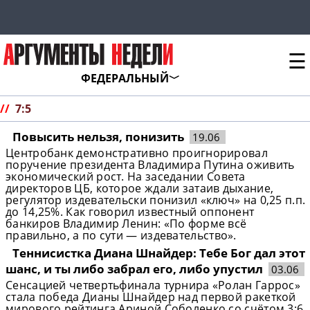
☰
ФЕДЕРАЛЬНЫЙ
//
7:5
Повысить нельзя, понизить
19.06
Центробанк демонстративно проигнорировал
поручение президента Владимира Путина оживить
экономический рост. На заседании Совета
директоров ЦБ, которое ждали затаив дыхание,
регулятор издевательски понизил «ключ» на 0,25 п.п.
до 14,25%. Как говорил известный оппонент
банкиров Владимир Ленин: «По форме всё
правильно, а по сути — издевательство».
Теннисистка Диана Шнайдер: Тебе Бог дал этот
шанс, и ты либо забрал его, либо упустил
03.06
Сенсацией четвертьфинала турнира «Ролан Гаррос»
стала победа Дианы Шнайдер над первой ракеткой
мирового рейтинга Ариной Соболенко со счётом 3:6,