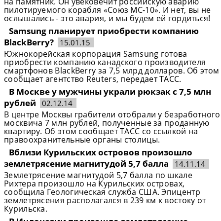
на памятник. Он увековечит российскую аварию
пилотируемого корабля «Союз МС-10». И нет, вы не
ослышались - это авария, и мы будем ей гордиться!
Samsung планирует приобрести компанию
BlackBerry?
15.01.15
Южнокорейская корпорация Samsung готова
приобрести компанию канадского производителя
смартфонов BlackBerry за 7,5 млрд долларов. Об этом
сообщает агентство Reuters, передает ТАСС.
В Москве у мужчины украли рюкзак с 7,5 млн
рублей
02.12.14
В центре Москвы грабители отобрали у безработного
москвича 7 млн рублей, полученные за проданную
квартиру. Об этом сообщает ТАСС со ссылкой на
правоохранительные органы столицы.
Вблизи Курильских островов произошло
землетрясение магнитудой 5,7 балла
14.11.14
Землетрясение магнитудой 5,7 балла по шкале
Рихтера произошло на Курильских островах,
сообщила Геологическая служба США. Эпицентр
землетрясения располагался в 239 км к востоку от
Курильска.