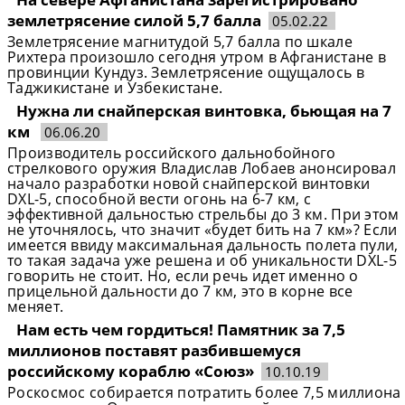
землетрясение силой 5,7 балла
05.02.22
Землетрясение магнитудой 5,7 балла по шкале
Рихтера произошло сегодня утром в Афганистане в
провинции Кундуз. Землетрясение ощущалось в
Таджикистане и Узбекистане.
Нужна ли снайперская винтовка, бьющая на 7
км
06.06.20
Производитель российского дальнобойного
стрелкового оружия Владислав Лобаев анонсировал
начало разработки новой снайперской винтовки
DXL-5, способной вести огонь на 6-7 км, с
эффективной дальностью стрельбы до 3 км. При этом
не уточнялось, что значит «будет бить на 7 км»? Если
имеется ввиду максимальная дальность полета пули,
то такая задача уже решена и об уникальности DXL-5
говорить не стоит. Но, если речь идет именно о
прицельной дальности до 7 км, это в корне все
меняет.
Нам есть чем гордиться! Памятник за 7,5
миллионов поставят разбившемуся
российскому кораблю «Союз»
10.10.19
Роскосмос собирается потратить более 7,5 миллиона