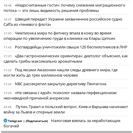
«Недосчитанные гости»: почему снижение миграционного
18:48
потока — это лишь видимость решения проблемы
Швеция передаст Украине захваченное российское судно
18:37
Caffa из «теневого флота»
Чемпионка мира по фитнесу впала в кому во время
17:55
операции по увеличению груди в клинике на Клары Цеткин
Росгвардейцы уничтожили свыше 120 беспилотников в ЛНР
17:43
«Два гастрономических ориентира»: диетолог объяснил, как
17:37
сделать грибы максимально ароматными
Под лесами Амазонии нашли следы древнего мира, где
17:33
могли жить до трёх миллионов человек
NBC рассекретил закрытую директиву Пентагона
17:24
«Не связана с едой»: психолог назвала перфекционизм
17:20
неочевидной причиной анорексии
Путин, Трамп и польский вопрос. Киев и Варшава начинают
23.06
войну за Львов и спорные земли
Налоговая взялась за неработающих
Telegram | (Подписаться)
богачей