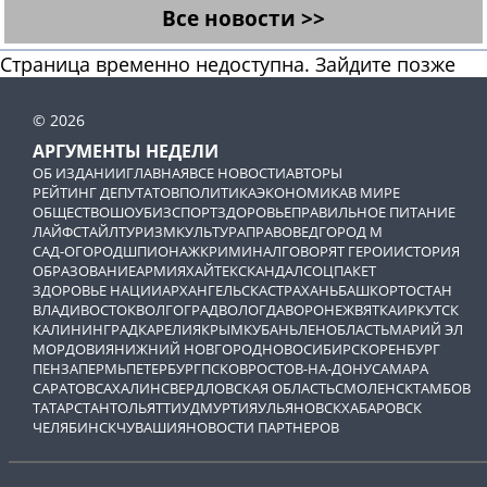
Все новости >>
Страница временно недоступна. Зайдите позже
© 2026
АРГУМЕНТЫ НЕДЕЛИ
ОБ ИЗДАНИИ
ГЛАВНАЯ
ВСЕ НОВОСТИ
АВТОРЫ
РЕЙТИНГ ДЕПУТАТОВ
ПОЛИТИКА
ЭКОНОМИКА
В МИРЕ
ОБЩЕСТВО
ШОУБИЗ
СПОРТ
ЗДОРОВЬЕ
ПРАВИЛЬНОЕ ПИТАНИЕ
ЛАЙФСТАЙЛ
ТУРИЗМ
КУЛЬТУРА
ПРАВОВЕД
ГОРОД М
САД-ОГОРОД
ШПИОНАЖ
КРИМИНАЛ
ГОВОРЯТ ГЕРОИ
ИСТОРИЯ
ОБРАЗОВАНИЕ
АРМИЯ
ХАЙТЕК
СКАНДАЛ
СОЦПАКЕТ
ЗДОРОВЬЕ НАЦИИ
АРХАНГЕЛЬСК
АСТРАХАНЬ
БАШКОРТОСТАН
ВЛАДИВОСТОК
ВОЛГОГРАД
ВОЛОГДА
ВОРОНЕЖ
ВЯТКА
ИРКУТСК
КАЛИНИНГРАД
КАРЕЛИЯ
КРЫМ
КУБАНЬ
ЛЕНОБЛАСТЬ
МАРИЙ ЭЛ
МОРДОВИЯ
НИЖНИЙ НОВГОРОД
НОВОСИБИРСК
ОРЕНБУРГ
ПЕНЗА
ПЕРМЬ
ПЕТЕРБУРГ
ПСКОВ
РОСТОВ-НА-ДОНУ
САМАРА
САРАТОВ
САХАЛИН
СВЕРДЛОВСКАЯ ОБЛАСТЬ
СМОЛЕНСК
ТАМБОВ
ТАТАРСТАН
ТОЛЬЯТТИ
УДМУРТИЯ
УЛЬЯНОВСК
ХАБАРОВСК
ЧЕЛЯБИНСК
ЧУВАШИЯ
НОВОСТИ ПАРТНЕРОВ