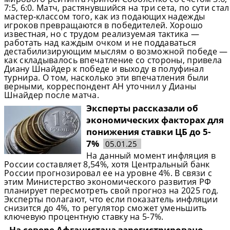
7:5, 6:0. Матч, растянувшийся на три сета, по сути стал
мастер-классом того, как из подающих надежды
игроков превращаются в победителей. Хорошо
известная, но с трудом реализуемая тактика —
работать над каждым очком и не поддаваться
дестабилизирующим мыслям о возможной победе —
как складывалось впечатление со стороны, привела
Диану Шнайдер к победе и выходу в полуфинал
турнира. О том, насколько эти впечатления были
верными, корреспондент АН уточнил у Дианы
Шнайдер после матча.
Эксперты рассказали об
экономических факторах для
понижения ставки ЦБ до 5-
7%
05.01.25
На данный момент инфляция в
России составляет 8,54%, хотя Центральный банк
России прогнозировал ее на уровне 4%. В связи с
этим Министерство экономического развития РФ
планирует пересмотреть свой прогноз на 2025 год.
Эксперты полагают, что если показатель инфляции
снизится до 4%, то регулятор сможет уменьшить
ключевую процентную ставку на 5-7%.
На севере Афганистана зарегистрировано