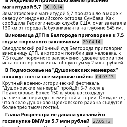
В Индонезии произошло землетрясение
магнитудой 5,7
30.10.14
Землетрясение магнитудой 5,7 произошло в море к
северу от индонезийского острова Сумбава. Как
сообщила Геологическая служба США, очаг залегал в
130 км от города Лабуханкананга на глубине 545 км.
Виновница ДТП в Белгороде приговорена к 7,5
годам тюремного заключения
29.04.14
Свердловский районный суд Белгорода приговорил
виновницу ДТП, в котором погибли два человека, к
7,5 годам тюремного заключения, удовлетворив три
иска от потерпевших на общую сумму 2 млн. рублей.
В Подмосковье на "Душоновских маневрах"
покажут почти все мировые войны
04.07.13
Крупный военно-исторический фестиваль
"Душоновские маневры" пройдёт 5-7 июля в
Подмосковье. Более 150 клубов воссоздадут
различные периоды всемирной истории. Ожидается,
что в село Душоново Щёлковского района съедутся
более трёх тысяч гостей.
Глава Росреестра не давала указаний о
госзакупке BMW за 5,7 млн рублей
27.05.13