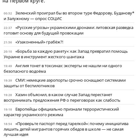
на первом круге.
Зеленский проиграл бы во втором туре Федорову, Буданову*
00:52
и Залужному — опрос СОЦИС
«Русские угрозы» украинскими дронами: литовская разведка
22:37
готовит основу для будущей провокации
«Узаконенный» грабёж?!
21:56
«Борьба за каждую ракету»: как Запад превратил помощь
20:10
Украине в инструмент жесткого шантажа
Англия тонет в токсинах: эксперты не нашли ни одного
19:49
безопасного водоёма
СМИ: немецкие аэропорты срочно оснащают системами
19:39
защиты от беспилотников
Хазин объяснил, в каком случае Запад перестанет
19:28
воспринимать предложения РФ о переговорах как слабость
Европейцы официально признали террористический
19:18
характер украинского режима
«Проверьте паспорт перед тарелкой»: почему инициатива
18:54
лишить детей мигрантов горячих обедов в школе — не самая
лучшая идея