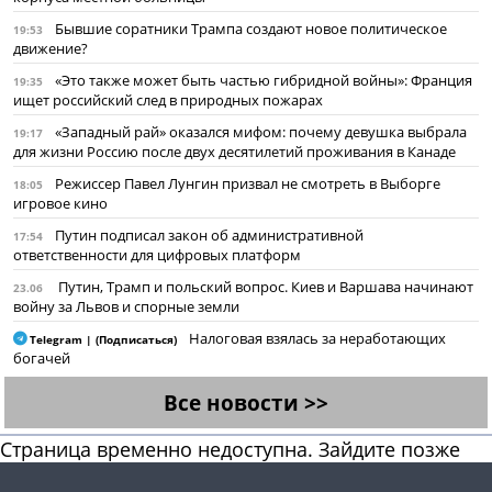
Бывшие соратники Трампа создают новое политическое
19:53
движение?
«Это также может быть частью гибридной войны»: Франция
19:35
ищет российский след в природных пожарах
«Западный рай» оказался мифом: почему девушка выбрала
19:17
для жизни Россию после двух десятилетий проживания в Канаде
Режиссер Павел Лунгин призвал не смотреть в Выборге
18:05
игровое кино
Путин подписал закон об административной
17:54
ответственности для цифровых платформ
Путин, Трамп и польский вопрос. Киев и Варшава начинают
23.06
войну за Львов и спорные земли
Налоговая взялась за неработающих
Telegram | (Подписаться)
богачей
Все новости >>
Страница временно недоступна. Зайдите позже