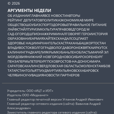
© 2026
АРГУМЕНТЫ НЕДЕЛИ
ОБ ИЗДАНИИ
ГЛАВНАЯ
ВСЕ НОВОСТИ
АВТОРЫ
РЕЙТИНГ ДЕПУТАТОВ
ПОЛИТИКА
ЭКОНОМИКА
В МИРЕ
ОБЩЕСТВО
ШОУБИЗ
СПОРТ
ЗДОРОВЬЕ
ПРАВИЛЬНОЕ ПИТАНИЕ
ЛАЙФСТАЙЛ
ТУРИЗМ
КУЛЬТУРА
ПРАВОВЕД
ГОРОД М
САД-ОГОРОД
ШПИОНАЖ
КРИМИНАЛ
ГОВОРЯТ ГЕРОИ
ИСТОРИЯ
ОБРАЗОВАНИЕ
АРМИЯ
ХАЙТЕК
СКАНДАЛ
СОЦПАКЕТ
ЗДОРОВЬЕ НАЦИИ
АРХАНГЕЛЬСК
АСТРАХАНЬ
БАШКОРТОСТАН
ВЛАДИВОСТОК
ВОЛГОГРАД
ВОЛОГДА
ВОРОНЕЖ
ВЯТКА
ИРКУТСК
КАЛИНИНГРАД
КАРЕЛИЯ
КРЫМ
КУБАНЬ
ЛЕНОБЛАСТЬ
МАРИЙ ЭЛ
МОРДОВИЯ
НИЖНИЙ НОВГОРОД
НОВОСИБИРСК
ОРЕНБУРГ
ПЕНЗА
ПЕРМЬ
ПЕТЕРБУРГ
ПСКОВ
РОСТОВ-НА-ДОНУ
САМАРА
САРАТОВ
САХАЛИН
СВЕРДЛОВСКАЯ ОБЛАСТЬ
СМОЛЕНСК
ТАМБОВ
ТАТАРСТАН
ТОЛЬЯТТИ
УДМУРТИЯ
УЛЬЯНОВСК
ХАБАРОВСК
ЧЕЛЯБИНСК
ЧУВАШИЯ
НОВОСТИ ПАРТНЕРОВ
Учредитель: ООО «ИЦТ и ИЭТ»
Издатель ООО «Медианет»
Главный редактор печатной версии Угланов Андрей Иванович
Главный редактор сетевого издания (сайта): Вавилов Андрей
Александрович
Заместитель главного редактора сетевого издания (сайта):