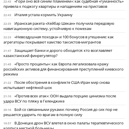
«Гори оно всё синим пламенем»: как судебная «гуманность»
22:43
привела к поджогу квартиры и нападениям на приставов
Италия устала кормить Украину
22:43
Иранская ракета «Хейбар Шекан» получила передовую
22:35
навигационную систему, устойчивую к помехам
«Невоздушная походка» и 100 бонусов в утешение: как
22:23
агрегаторы покрывают хамство таксистов-мигрантов
Защищает банки и дорого обходится: кто возглавляет
21:47
казахстанский финрегулятор?
«Просто проценты»: как Европа легализовала кражу
21:45
российских активов для финансирования преступлений киевского
режима
После обострения в конфликте США-Иран мир снова
21:22
испытывает нефтяной шок
«Против всех атак»: ООН выдала порцию цинизма после
21:10
удара ВСУ по пляжу в Геленджике
Бой со связанными руками: почему Россия до сих пор не
20:16
решается ударить по врагам в полную силу
В Донецке дрон ВСУ влетел в окно палаты терапевтического
19:57
корпуса местной больницы