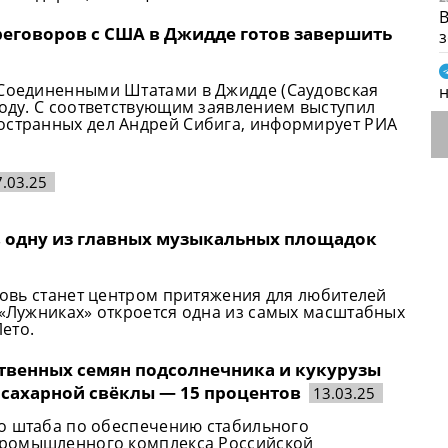
В
реговоров с США в Джидде готов завершить
 Соединенными Штатами в Джидде (Саудовская
году. С соответствующим заявлением выступил
остранных дел Андрей Сибига, информирует РИА
7.03.25
в одну из главных музыкальных площадок
вновь станет центром притяжения для любителей
 «Лужниках» откроется одна из самых масштабных
ето.
ественных семян подсолнечника и кукурузы
, сахарной свёклы — 15 процентов
13.03.25
о штаба по обеспечению стабильного
ромышленного комплекса Российской