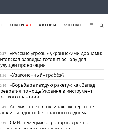
Ю
КНИГИ
АН
АВТОРЫ
МНЕНИЕ
☰
«Русские угрозы» украинскими дронами:
2:37
итовская разведка готовит основу для
будущей провокации
«Узаконенный» грабёж?!
1:56
«Борьба за каждую ракету»: как Запад
0:10
ревратил помощь Украине в инструмент
жесткого шантажа
Англия тонет в токсинах: эксперты не
9:49
ашли ни одного безопасного водоёма
СМИ: немецкие аэропорты срочно
9:39
оснащают системами защиты от