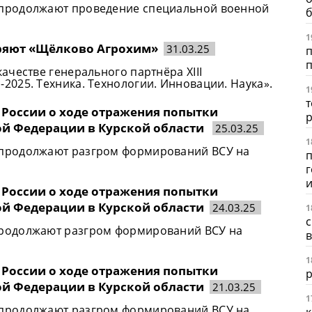
продолжают проведение специальной военной
1
ряют «Щёлково Агрохим»
31.03.25
п
п
честве генерального партнёра XIII
025. Техника. Технологии. Инновации. Наука».
1
т
 России о ходе отражения попытки
ой Федерации в Курской области
25.03.25
1
продолжают разгром формирований ВСУ на
п
г
 России о ходе отражения попытки
ой Федерации в Курской области
24.03.25
1
с
родолжают разгром формирований ВСУ на
1
 России о ходе отражения попытки
р
ой Федерации в Курской области
21.03.25
1
продолжают разгром формирований ВСУ на
к