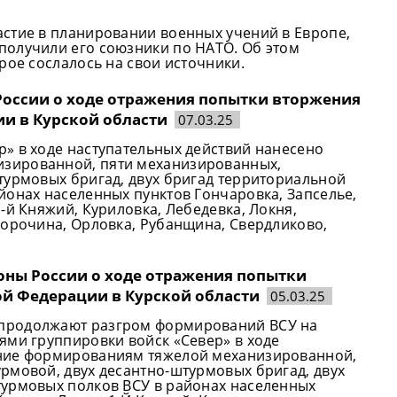
стие в планировании военных учений в Европе,
получили его союзники по НАТО. Об этом
рое сослалось на свои источники.
 России о ходе отражения попытки вторжения
и в Курской области
07.03.25
» в ходе наступательных действий нанесено
зированной, пяти механизированных,
турмовых бригад, двух бригад территориальной
йонах населенных пунктов Гончаровка, Запселье,
-й Княжий, Куриловка, Лебедевка, Локня,
Сорочина, Орловка, Рубанщина, Свердликово,
роны России о ходе отражения попытки
ой Федерации в Курской области
05.03.25
продолжают разгром формирований ВСУ на
ями группировки войск «Север» в ходе
ение формированиям тяжелой механизированной,
рмовой, двух десантно-штурмовых бригад, двух
турмовых полков ВСУ в районах населенных