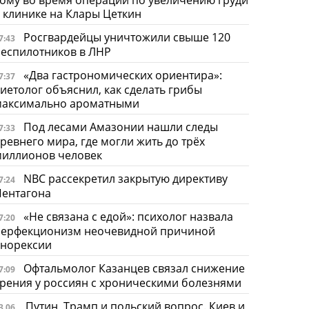
 клинике на Клары Цеткин
Росгвардейцы уничтожили свыше 120
7:43
еспилотников в ЛНР
«Два гастрономических ориентира»:
7:37
иетолог объяснил, как сделать грибы
максимально ароматными
Под лесами Амазонии нашли следы
7:33
ревнего мира, где могли жить до трёх
миллионов человек
NBC рассекретил закрытую директиву
7:24
Пентагона
«Не связана с едой»: психолог назвала
7:20
перфекционизм неочевидной причиной
анорексии
Офтальмолог Казанцев связал снижение
7:09
рения у россиян с хроническими болезнями
Путин, Трамп и польский вопрос. Киев и
3.06