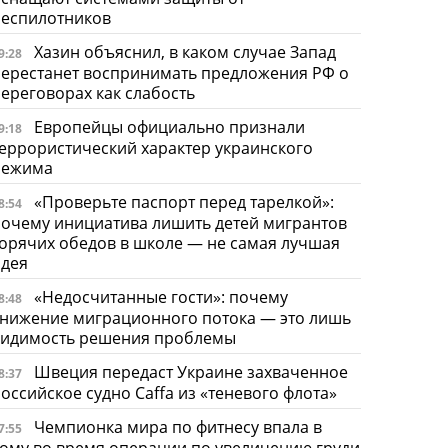
беспилотников
Хазин объяснил, в каком случае Запад
9:28
ерестанет воспринимать предложения РФ о
ереговорах как слабость
Европейцы официально признали
9:18
еррористический характер украинского
режима
«Проверьте паспорт перед тарелкой»:
8:54
очему инициатива лишить детей мигрантов
орячих обедов в школе — не самая лучшая
идея
«Недосчитанные гости»: почему
8:48
нижение миграционного потока — это лишь
видимость решения проблемы
Швеция передаст Украине захваченное
8:37
оссийское судно Caffa из «теневого флота»
Чемпионка мира по фитнесу впала в
7:55
ому во время операции по увеличению груди