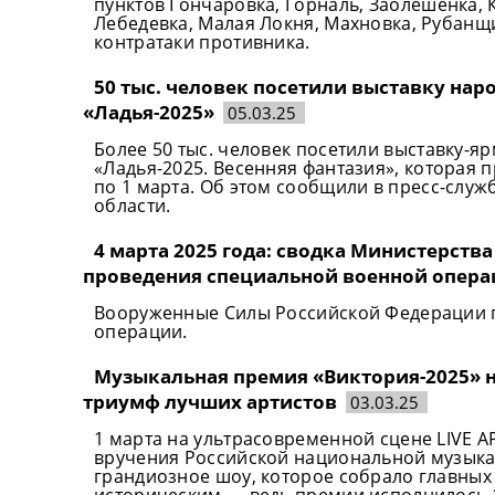
пунктов Гончаровка, Горналь, Заолешенка, 
Лебедевка, Малая Локня, Махновка, Рубанщ
контратаки противника.
50 тыс. человек посетили выставку на
«Ладья-2025»
05.03.25
Более 50 тыс. человек посетили выставку-
«Ладья-2025. Весенняя фантазия», которая 
по 1 марта. Об этом сообщили в пресс-служ
области.
4 марта 2025 года: сводка Министерств
проведения специальной военной опер
Вооруженные Силы Российской Федерации 
операции.
Музыкальная премия «Виктория-2025» н
триумф лучших артистов
03.03.25
1 марта на ультрасовременной сцене LIVE
вручения Российской национальной музыка
грандиозное шоу, которое собрало главных
историческим — ведь премии исполнилось 1