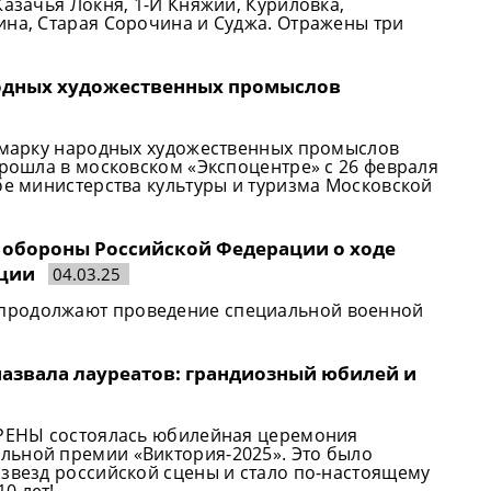
Казачья Локня, 1-Й Княжий, Куриловка,
ина, Старая Сорочина и Суджа. Отражены три
родных художественных промыслов
ярмарку народных художественных промыслов
прошла в московском «Экспоцентре» с 26 февраля
бе министерства культуры и туризма Московской
а обороны Российской Федерации о ходе
ации
04.03.25
продолжают проведение специальной военной
азвала лауреатов: грандиозный юбилей и
 АРЕНЫ состоялась юбилейная церемония
льной премии «Виктория-2025». Это было
 звезд российской сцены и стало по-настоящему
0 лет!