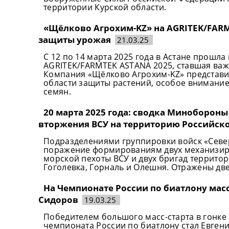
территории Курской области.
«Щёлково Агрохим-KZ» на AGRITEK/FARM
защиты урожая
21.03.25
С 12 по 14 марта 2025 года в Астане прошл
AGRITEK/FARMTEK ASTANA 2025, ставшая важ
Компания «Щёлково Агрохим-KZ» представил
области защиты растений, особое внимание
семян.
20 марта 2025 года: сводка Минобороны
вторжения ВСУ на территорию Российск
Подразделениями группировки войск «Север
поражение формированиям двух механизир
морской пехоты ВСУ и двух бригад террито
Гоголевка, Горналь и Олешня. Отражены две
На Чемпионате России по биатлону масс
Сидоров
19.03.25
Победителем большого масс-старта в гонке н
чемпионата России по биатлону стал Евген