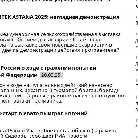
в
TEK ASTANA 2025: наглядная демонстрация
1
б
а международная сельскохозяйственная выставка
1
ным событием для аграриев Казахстана.
д
а на выставке свои новейшие разработки в
 уделив демонстрации действия протравителей
1
д
 России о ходе отражения попытки
ой Федерации
20.03.25
1
» в ходе наступательных действий нанесено
ованных, десантно-штурмовой бригад, бригады
риальной обороны в районах населенных пунктов
1
 контратаки противника.
-старт в Увате выиграл Евгений
1
з
а 15 км в Увате (Тюменская область) в рамках
ий Сидоров, сообщает РИА Новости.
2