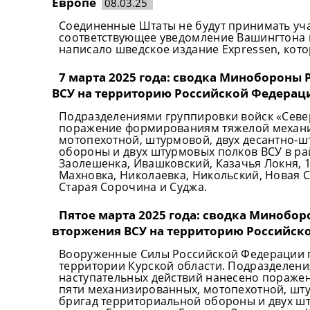
Европе
08.03.25
Соединенные Штаты не будут принимать уча
соответствующее уведомление Вашингтона 
написало шведское издание Expressen, кото
7 марта 2025 года: сводка Минобороны
ВСУ на территорию Российской Федераци
Подразделениями группировки войск «Север
поражение формированиям тяжелой механи
мотопехотной, штурмовой, двух десантно-ш
обороны и двух штурмовых полков ВСУ в ра
Заолешенка, Ивашковский, Казачья Локня, 1
Махновка, Николаевка, Никольский, Новая 
Старая Сорочина и Суджа.
Пятое марта 2025 года: сводка Минобо
вторжения ВСУ на территорию Российск
Вооруженные Силы Российской Федерации 
территории Курской области. Подразделени
наступательных действий нанесено пораж
пяти механизированных, мотопехотной, шту
бригад территориальной обороны и двух ш