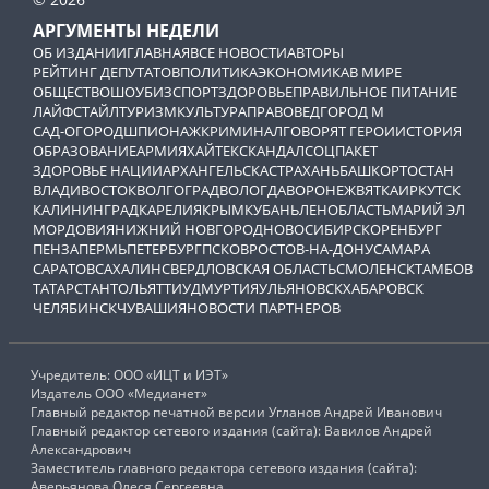
АРГУМЕНТЫ НЕДЕЛИ
ОБ ИЗДАНИИ
ГЛАВНАЯ
ВСЕ НОВОСТИ
АВТОРЫ
РЕЙТИНГ ДЕПУТАТОВ
ПОЛИТИКА
ЭКОНОМИКА
В МИРЕ
ОБЩЕСТВО
ШОУБИЗ
СПОРТ
ЗДОРОВЬЕ
ПРАВИЛЬНОЕ ПИТАНИЕ
ЛАЙФСТАЙЛ
ТУРИЗМ
КУЛЬТУРА
ПРАВОВЕД
ГОРОД М
САД-ОГОРОД
ШПИОНАЖ
КРИМИНАЛ
ГОВОРЯТ ГЕРОИ
ИСТОРИЯ
ОБРАЗОВАНИЕ
АРМИЯ
ХАЙТЕК
СКАНДАЛ
СОЦПАКЕТ
ЗДОРОВЬЕ НАЦИИ
АРХАНГЕЛЬСК
АСТРАХАНЬ
БАШКОРТОСТАН
ВЛАДИВОСТОК
ВОЛГОГРАД
ВОЛОГДА
ВОРОНЕЖ
ВЯТКА
ИРКУТСК
КАЛИНИНГРАД
КАРЕЛИЯ
КРЫМ
КУБАНЬ
ЛЕНОБЛАСТЬ
МАРИЙ ЭЛ
МОРДОВИЯ
НИЖНИЙ НОВГОРОД
НОВОСИБИРСК
ОРЕНБУРГ
ПЕНЗА
ПЕРМЬ
ПЕТЕРБУРГ
ПСКОВ
РОСТОВ-НА-ДОНУ
САМАРА
САРАТОВ
САХАЛИН
СВЕРДЛОВСКАЯ ОБЛАСТЬ
СМОЛЕНСК
ТАМБОВ
ТАТАРСТАН
ТОЛЬЯТТИ
УДМУРТИЯ
УЛЬЯНОВСК
ХАБАРОВСК
ЧЕЛЯБИНСК
ЧУВАШИЯ
НОВОСТИ ПАРТНЕРОВ
Учредитель: ООО «ИЦТ и ИЭТ»
Издатель ООО «Медианет»
Главный редактор печатной версии Угланов Андрей Иванович
Главный редактор сетевого издания (сайта): Вавилов Андрей
Александрович
Заместитель главного редактора сетевого издания (сайта):
Аверьянова Олеся Сергеевна