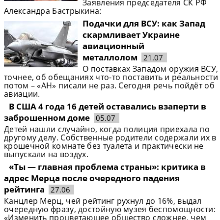
Заявления председателя СК РФ
Александра Бастрыкина:
Подачки для ВСУ: как Запад
скармливает Украине
авиационный
металлолом
21.07
О поставках Западом оружия ВСУ,
точнее, об обещаниях что-то поставить и реальности
потом – «АН» писали не раз. Сегодня речь пойдёт об
авиации.
В США 4 года 16 детей оставались взаперти в
заброшенном доме
05.07
Детей нашли случайно, когда полиция приехала по
другому делу. Собственные родители содержали их в
крошечной комнате без туалета и практически не
выпускали на воздух.
«Ты — главная проблема страны»: критика в
адрес Мерца после очередного падения
рейтинга
27.06
Канцлер Мерц, чей рейтинг рухнул до 16%, выдал
очередную фразу, достойную музея беспомощности:
«Изменить процветающее общество сложнее, чем