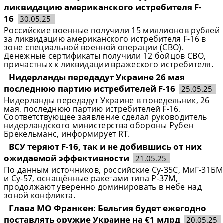
ликвидацию американского истребителя F-
16
30.05.25
Российские военные получили 15 миллионов рублей
за ликвидацию американского истребителя F-16 в
зоне специальной военной операции (СВО).
Денежные сертификаты получили 12 бойцов СВО,
причастных к ликвидации вражеского истребителя.
Нидерланды передадут Украине 26 мая
последнюю партию истребителей F-16
25.05.25
Нидерланды передадут Украине в понедельник, 26
мая, последнюю партию истребителей F-16.
Соответствующее заявление сделал руководитель
нидерландского министерства обороны Рубен
Брекельманс, информирует RT.
ВСУ теряют F-16, так и не добившись от них
ожидаемой эффективности
21.05.25
По данным источников, российские Су-35С, МиГ-31БМ
и Су-57, оснащённые ракетами типа Р-37М,
продолжают уверенно доминировать в небе над
зоной конфликта.
Глава МО Франкен: Бельгия будет ежегодно
поставлять оружие Украине на €1 млрд
20.05.25