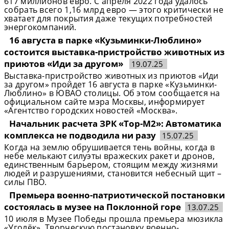
617 миллионов евро. С апреля 2022 года удалось
собрать всего 1,16 млрд евро — этого критически не
хватает для покрытия даже текущих потребностей
энергокомпаний.
16 августа в парке «Кузьминки-Люблино»
состоится выставка-пристройство животных из
приютов «Иди за другом»
19.07.25
Выставка-пристройство животных из приютов «Иди
за другом» пройдет 16 августа в парке «Кузьминки-
Люблино» в ЮВАО столицы. Об этом сообщается на
официальном сайте мэра Москвы, информирует
«Агентство городских новостей «Москва».
Начальник расчета ЗРК «Тор-М2»: Автоматика
комплекса не подводила ни разу
15.07.25
Когда на землю обрушивается тень войны, когда в
небе мелькают силуэты вражеских ракет и дронов,
единственным барьером, стоящим между жизнями
людей и разрушениями, становится небесный щит –
силы ПВО.
Премьера военно-патриотической постановки
состоялась в музее на Поклонной горе
13.07.25
10 июля в Музее Победы прошла премьера мюзикла
«Уголёк». Творческую постановку военно-