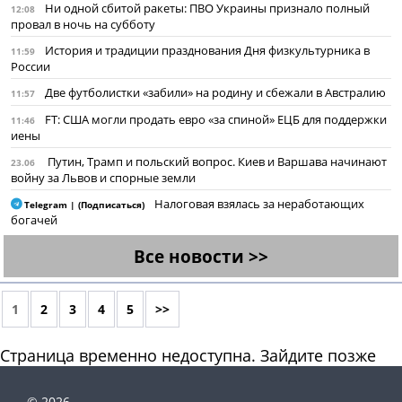
Ни одной сбитой ракеты: ПВО Украины признало полный
12:08
провал в ночь на субботу
История и традиции празднования Дня физкультурника в
11:59
России
Две футболистки «забили» на родину и сбежали в Австралию
11:57
FT: США могли продать евро «за спиной» ЕЦБ для поддержки
11:46
иены
Путин, Трамп и польский вопрос. Киев и Варшава начинают
23.06
войну за Львов и спорные земли
Налоговая взялась за неработающих
Telegram | (Подписаться)
богачей
Все новости >>
1
2
3
4
5
>>
Страница временно недоступна. Зайдите позже
© 2026