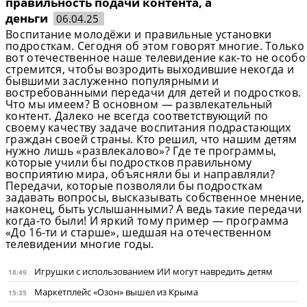
правильность подачи контента, а
деньги
06.04.25
Воспитание молодёжи и правильные установки
подросткам. Сегодня об этом говорят многие. Только
вот отечественное наше телевидение как-то не особо
стремится, чтобы возродить выходившие некогда и
бывшими заслуженно популярными и
востребованными передачи для детей и подростков.
Что мы имеем? В основном — развлекательный
контент. Далеко не всегда соответствующий по
своему качеству задаче воспитания подрастающих
граждан своей страны. Кто решил, что нашим детям
нужно лишь «развлекалово»? Где те программы,
которые учили бы подростков правильному
восприятию мира, объясняли бы и направляли?
Передачи, которые позволяли бы подросткам
задавать вопросы, высказывать собственное мнение,
наконец, быть услышанными? А ведь такие передачи
когда-то были! И яркий тому пример — программа
«До 16-ти и старше», шедшая на отечественном
телевидении многие годы.
Игрушки с использованием ИИ могут навредить детям
18:49
Маркетплейс «Озон» вышел из Крыма
15:35