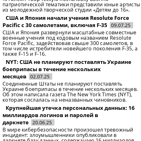
патриотической тематики представили юные артисты
из молодежной творческой студии «Детям до 16».
США и Япония начали учения Resolute Force
Pacific с 30 самолетами, включая F-35
09.07.25
США и Япония развернули масштабные совместные
военные учения под кодовым названием Resolute
Force Pacific, задействовав свыше 300 самолетов, в
том числе истребители новейшего поколения F-35, а
также F-15 и F-16.
NYT: США не планируют поставлять Украине
боеприпасы в течение нескольких
месяцев
02.07.25
Соединенные Штаты не планируют поставлять
Украине боеприпасы в течение нескольких месяцев.
Об этом написала газета The New York Times (NYT),
которая сослалась на неназванных чиновников.
Крупнейшая утечка персональных данных: 16
миллиардов логинов и паролей в
даркнете
20.06.25
В мире кибербезопасности произошел тревожный
инцидент: злоумышленники опубликовали в
даркнете базу данных, содержащую 16 миллиардов