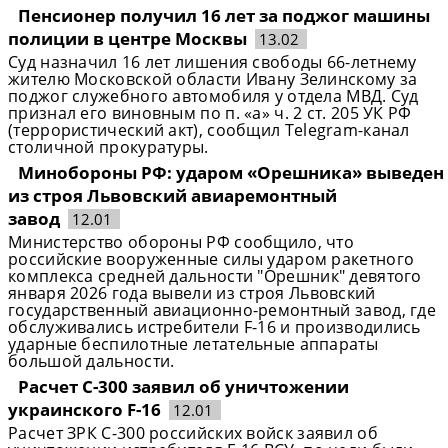
Пенсионер получил 16 лет за поджог машины
полиции в центре Москвы
13.02
Суд назначил 16 лет лишения свободы 66-летнему
жителю Московской области Ивану Зелинскому за
поджог служебного автомобиля у отдела МВД. Суд
признал его виновным по п. «а» ч. 2 ст. 205 УК РФ
(террористический акт), сообщил Telegram-канал
столичной прокуратуры.
Минобороны РФ: ударом «Орешника» выведен
из строя Львовский авиаремонтный
завод
12.01
Министерство обороны РФ сообщило, что
российские вооруженные силы ударом ракетного
комплекса средней дальности "Орешник" девятого
января 2026 года вывели из строя Львовский
государственный авиационно-ремонтный завод, где
обслуживались истребители F-16 и производились
ударные беспилотные летательные аппараты
большой дальности.
Расчет С-300 заявил об уничтожении
украинского F-16
12.01
Расчет ЗРК С-300 российских войск заявил об