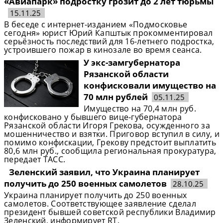
«Авиапарк» подростку грозит до 2 лет тюрьмы
15.11.25
В беседе с интернет-изданием «Подмосковье
сегодня» юрист Юрий Капштык прокомментировал
серьёзность последствий для 16-летнего подростка,
устроившего пожар в кинозале во время сеанса.
У экс-замгубернатора
Рязанской области
конфисковали имущество на
70 млн рублей
05.11.25
Имущество на 70,4 млн руб.
конфисковано у бывшего вице-губернатора
Рязанской области Игоря Грекова, осужденного за
мошенничество и взятки. Приговор вступил в силу, и
помимо конфискации, Грекову предстоит выплатить
80,6 млн руб., сообщила региональная прокуратура,
передает ТАСС.
Зеленский заявил, что Украина планирует
получить до 250 военных самолетов
28.10.25
Украина планирует получить до 250 военных
самолетов. Соответствующее заявление сделал
президент бывшей советской республики Владимир
Зеленский, информирует RT.