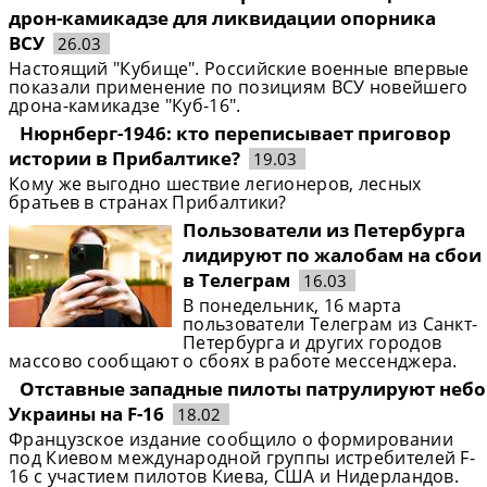
дрон-камикадзе для ликвидации опорника
ВСУ
26.03
Настоящий "Кубище". Российские военные впервые
показали применение по позициям ВСУ новейшего
дрона-камикадзе "Куб-16".
Нюрнберг-1946: кто переписывает приговор
истории в Прибалтике?
19.03
Кому же выгодно шествие легионеров, лесных
братьев в странах Прибалтики?
Пользователи из Петербурга
лидируют по жалобам на сбои
в Телеграм
16.03
В понедельник, 16 марта
пользователи Телеграм из Санкт-
Петербурга и других городов
массово сообщают о сбоях в работе мессенджера.
Отставные западные пилоты патрулируют небо
Украины на F-16
18.02
Французское издание сообщило о формировании
под Киевом международной группы истребителей F-
16 с участием пилотов Киева, США и Нидерландов.