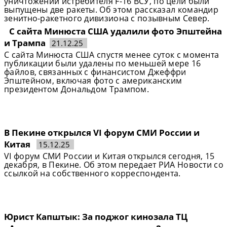
уничтожении истребителя F-16 ВСУ, по цели были
выпущены две ракеты. Об этом рассказал командир
зенитно-ракетного дивизиона с позывным Север.
С сайта Минюста США удалили фото Эпштейна
и Трампа
21.12.25
С сайта Минюста США спустя менее суток с момента
публикации были удалены по меньшей мере 16
файлов, связанных с финансистом Джеффри
Эпштейном, включая фото с американским
президентом Дональдом Трампом.
В Пекине открылся VI форум СМИ России и
Китая
15.12.25
VI форум СМИ России и Китая открылся сегодня, 15
декабря, в Пекине. Об этом передает РИА Новости со
ссылкой на собственного корреспондента.
Юрист Капштык: За поджог кинозала ТЦ