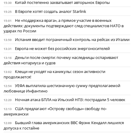
Китай постепенно захватывает авторынок Европы
15:30
В Европе хотят создать аналог Starlink
15:25
Не «поддержка врага», а прямое участие в военных
15:01
действиях: документы подтверждают след специалистов НАТО в
ударах по России
Испания вводит пограничный контроль на рейсах из Италии
13:59
Европа не может без российских энергоносителей
13:31
Деньги после смерти: почему наследницы оспаривают
13:16
действия нотариуса и судов
Клещи не уходят на каникулы: сезон активности
13:02
продолжается!
УЕФА выплатила шестизначную сумму предполагаемой
12:54
любовнице Инфантино
Ночная атака БПЛА на Ильский НПЗ: пострадали 5 человек
12:20
США предлагают «Острову свободы» свободу по-
12:13
американски
Бывший глава американских ВВС Фрэнк Кендалл лишился
12:09
допуска к гостайне