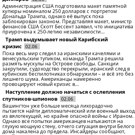
Администрация США подготовила макет памятной
купюры номиналом 250 долларов с портретом
Дональда Трампа, однако её выпуск пока
заблокирован законом. Представляя макет, министр
финансов США Скотт Бессент заявил, что инициатива
приурочена к 250-летию независимости…
Трамп выдумывает новый Карибский
кризис
02.06
Пока весь мир следил за иранскими качелями и
венесуэльским тупиком, команда Трампа решила
размять мускулы на Острове свободы. Санкции
закрутили, судоходство перекрыли, иранский след в
кубинских беспилотниках обнаружили – и всё это без
лишнего шума. Американцы намеренно
провоцируют новый кризис в…
Наступление должно начаться с ослепления
спутников-шпионов
02.06
Вашингтон уже больше месяца лихорадочно
пытается найти дипломатический или военный выход
из вялотекущей, но крайне опасной войны с Ираном.
Однако все попытки американцев натыкаются на
глухую мощную стену, отчего ситуация внутри Белого
дома накалена до предела. Инсайдеры сообщают,