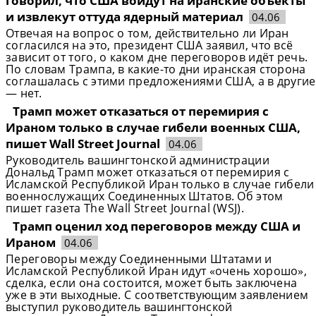
говорил, что США войдут на иранские объекты
и извлекут оттуда ядерный материал
04.06
Отвечая на вопрос о том, действительно ли Иран
согласился на это, президент США заявил, что всё
зависит от того, о каком дне переговоров идёт речь.
По словам Трампа, в какие-то дни иранская сторона
соглашалась с этими предложениями США, а в другие
— нет.
Трамп может отказаться от перемирия с
Ираном только в случае гибели военных США,
пишет Wall Street Journal
04.06
Руководитель вашингтонской администрации
Дональд Трамп может отказаться от перемирия с
Исламской Республикой Иран только в случае гибели
военнослужащих Соединенных Штатов. Об этом
пишет газета The Wall Street Journal (WSJ).
Трамп оценил ход переговоров между США и
Ираном
04.06
Переговоры между Соединенными Штатами и
Исламской Республикой Иран идут «очень хорошо»,
сделка, если она состоится, может быть заключена
уже в эти выходные. С соответствующим заявлением
выступил руководитель вашингтонской