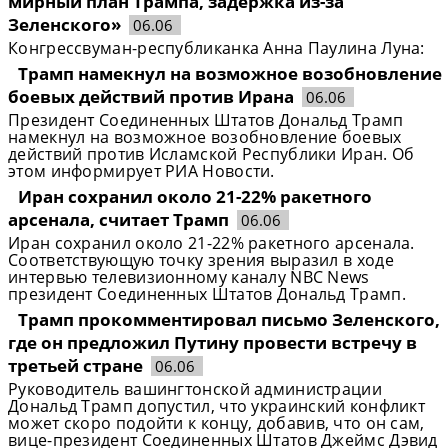
мирный план Трампа, задержка из-за
Зеленского»
06.06
Конгрессвуман-республиканка Анна Паулина Луна:
Трамп намекнул на возможное возобновление
боевых действий против Ирана
06.06
Президент Соединенных Штатов Дональд Трамп
намекнул на возможное возобновление боевых
действий против Исламской Республики Иран. Об
этом информирует РИА Новости.
Иран сохранил около 21-22% ракетного
арсенала, считает Трамп
06.06
Иран сохранил около 21-22% ракетного арсенала.
Соответствующую точку зрения выразил в ходе
интервью телевизионному каналу NBC News
президент Соединенных Штатов Дональд Трамп.
Трамп прокомментировал письмо Зеленского,
где он предложил Путину провести встречу в
третьей стране
06.06
Руководитель вашингтонской администрации
Дональд Трамп допустил, что украинский конфликт
может скоро подойти к концу, добавив, что он сам,
вице-президент Соединенных Штатов Джеймс Дэвид