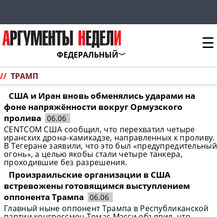
☰
ФЕДЕРАЛЬНЫЙ
//
ТРАМП
США и Иран вновь обменялись ударами на
фоне напряжённости вокруг Ормузского
пролива
06.06
CENTCOM США сообщил, что перехватил четыре
иранских дрона-камикадзе, направленных к проливу.
В Тегеране заявили, что это был «предупредительный
огонь», а целью якобы стали четыре танкера,
проходившие без разрешения.
Произраильские организации в США
встревожены готовящимся выступлением
оппонента Трампа
06.06
Главный ныне оппонент Трампа в Республиканской
партии конгрессмен Томас Мэсси объявил, что