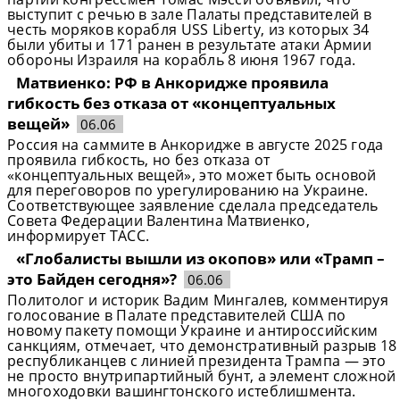
выступит с речью в зале Палаты представителей в
честь моряков корабля USS Liberty, из которых 34
были убиты и 171 ранен в результате атаки Армии
обороны Израиля на корабль 8 июня 1967 года.
Матвиенко: РФ в Анкоридже проявила
гибкость без отказа от «концептуальных
вещей»
06.06
Россия на саммите в Анкоридже в августе 2025 года
проявила гибкость, но без отказа от
«концептуальных вещей», это может быть основой
для переговоров по урегулированию на Украине.
Соответствующее заявление сделала председатель
Совета Федерации Валентина Матвиенко,
информирует ТАСС.
«Глобалисты вышли из окопов» или «Трамп –
это Байден сегодня»?
06.06
Политолог и историк Вадим Мингалев, комментируя
голосование в Палате представителей США по
новому пакету помощи Украине и антироссийским
санкциям, отмечает, что демонстративный разрыв 18
республиканцев с линией президента Трампа — это
не просто внутрипартийный бунт, а элемент сложной
многоходовки вашингтонского истеблишмента.