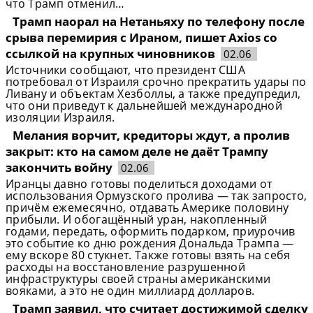
что Трамп отменил…
Трамп наорал на Нетаньяху по телефону после
срыва перемирия с Ираном, пишет Axios со
ссылкой на крупных чиновников
02.06
Источники сообщают, что президент США
потребовал от Израиля срочно прекратить удары по
Ливану и объектам Хезболлы, а также предупредил,
что они приведут к дальнейшей международной
изоляции Израиля.
Мелания ворчит, кредиторы ждут, а пролив
закрыт: кто на самом деле не даёт Трампу
закончить войну
02.06
Иранцы давно готовы поделиться доходами от
использования Ормузского пролива — так запросто,
причём ежемесячно, отдавать Америке половину
прибыли. И обогащённый уран, накопленный
годами, передать, оформить подарком, приурочив
это событие ко дню рождения Дональда Трампа —
ему вскоре 80 стукнет. Также готовы взять на себя
расходы на восстановление разрушенной
инфраструктуры своей страны американскими
вояками, а это не один миллиард долларов.
Трамп заявил, что считает достижимой сделку