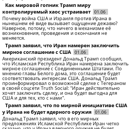
Как мировой гопник Трамп миру
контролируемый хаос устраивает
01.06
Почему война США и Израиля против Ирана в
нынешнем её виде вызывает ощущение дежавю?
Наверное, потому, что ничего в механизме её
возникновения, проведения и окончания не
меняется.
Трамп заявил, что Иран намерен заключить
мирное соглашение с США
01.06
Американский президент Дональд Трамп сообщил,
что Исламская Республика Иран намерена заключить
мирное соглашение с Соединенными Штатами. По
мнению главы Белого дома, это соглашение будет
соответствовать интересам США. Дональд Трамп
проинформировал о возможной сделке с Тегераном
в своей соцсети Truth Social: "Иран действительно
хочет заключить сделку, и она будет выгодна для
США и для тех, кто с нами".
Трамп заявил, что по мирной инициативе США
у Ирана не будет ядерного оружия
01.06
Дональд Трамп заявил, что в его мирных
предложениях Исламской Республике Иран четко
сказано, что у Ирана ядерного оружия не будет.