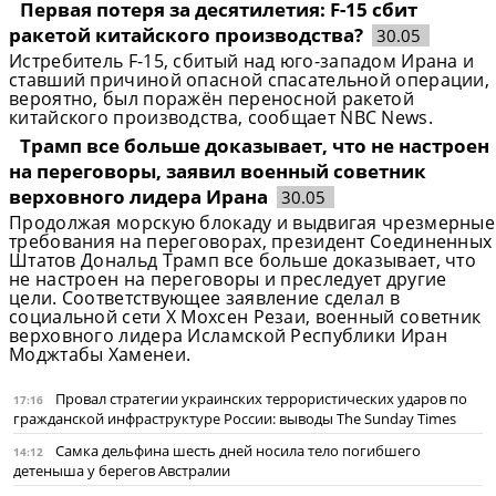
Первая потеря за десятилетия: F-15 сбит
ракетой китайского производства?
30.05
Истребитель F-15, сбитый над юго-западом Ирана и
ставший причиной опасной спасательной операции,
вероятно, был поражён переносной ракетой
китайского производства, сообщает NBC News.
Трамп все больше доказывает, что не настроен
на переговоры, заявил военный советник
верховного лидера Ирана
30.05
Продолжая морскую блокаду и выдвигая чрезмерные
требования на переговорах, президент Соединенных
Штатов Дональд Трамп все больше доказывает, что
не настроен на переговоры и преследует другие
цели. Соответствующее заявление сделал в
социальной сети X Мохсен Резаи, военный советник
верховного лидера Исламской Республики Иран
Моджтабы Хаменеи.
Провал стратегии украинских террористических ударов по
17:16
гражданской инфраструктуре России: выводы The Sunday Times
Самка дельфина шесть дней носила тело погибшего
14:12
детеныша у берегов Австралии