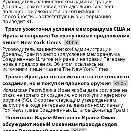
Руководитель вашингтонской администрации
Дональд Трамп заявил, что идеально сдал тест
повышенной сложности на когнитивные
способности. Соответствующую информацию
приводит RT.
Трамп ужесточил условия меморандума США и
Ирана и направил Тегерану новые предложения,
пишет New York Times
31.05
Руководитель вашингтонской администрации
Дональд Трамп ужесточил условия меморандума
Соединенных Штатов и Ирана и направил Тегерану
новые предложения. Об этом, ссылаясь на
источники, пишет газета The New York Times.
Трамп: Иран дал согласие на отказ не только от
создания, но и покупки ядерного оружия
31.05
Исламская Республика Иран якобы дала согласие на
отказ не только от создания, но и покупки ядерного
оружия (ЯО). С соответствующим утверждением
выступил в ходе интервью телевизионному каналу
Fox News глава Соединенных Штатов Дональд Трамп.
Политолог Вадим Мингалев: Иран и Оман
обсуждают новый механизм прохода судов
через Ормузский пролив