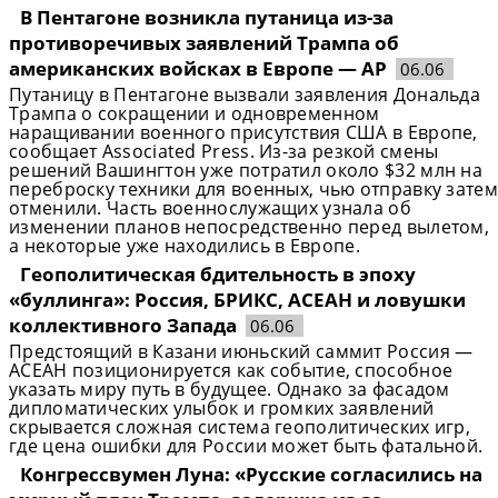
В Пентагоне возникла путаница из-за
противоречивых заявлений Трампа об
американских войсках в Европе — AP
06.06
Путаницу в Пентагоне вызвали заявления Дональда
Трампа о сокращении и одновременном
наращивании военного присутствия США в Европе,
сообщает Associated Press. Из-за резкой смены
решений Вашингтон уже потратил около $32 млн на
переброску техники для военных, чью отправку затем
отменили. Часть военнослужащих узнала об
изменении планов непосредственно перед вылетом,
а некоторые уже находились в Европе.
Геополитическая бдительность в эпоху
«буллинга»: Россия, БРИКС, АСЕАН и ловушки
коллективного Запада
06.06
Предстоящий в Казани июньский саммит Россия —
АСЕАН позиционируется как событие, способное
указать миру путь в будущее. Однако за фасадом
дипломатических улыбок и громких заявлений
скрывается сложная система геополитических игр,
где цена ошибки для России может быть фатальной.
Конгрессвумен Луна: «Русские согласились на