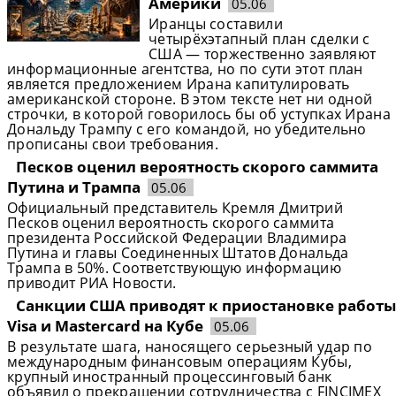
Америки
05.06
Иранцы составили
четырёхэтапный план сделки с
США — торжественно заявляют
информационные агентства, но по сути этот план
является предложением Ирана капитулировать
американской стороне. В этом тексте нет ни одной
строчки, в которой говорилось бы об уступках Ирана
Дональду Трампу с его командой, но убедительно
прописаны свои требования.
Песков оценил вероятность скорого саммита
Путина и Трампа
05.06
Официальный представитель Кремля Дмитрий
Песков оценил вероятность скорого саммита
президента Российской Федерации Владимира
Путина и главы Соединенных Штатов Дональда
Трампа в 50%. Соответствующую информацию
приводит РИА Новости.
Санкции США приводят к приостановке работы
Visa и Mastercard на Кубе
05.06
В результате шага, наносящего серьезный удар по
международным финансовым операциям Кубы,
крупный иностранный процессинговый банк
объявил о прекращении сотрудничества с FINCIMEX