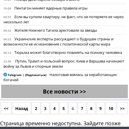
Пентагон меняет ядерные правила игры
10:09
Если вы купили квартиру, не факт, что не потеряете ее через
09:52
несколько лет
Жителя Нижнего Тагила арестовали за звезды
09:35
Украинские эксперты рассуждают о будущем страны и
08:22
возможности её исчезновения с политической карты мира
Тюрьма может благотворно повлиять на психику человека
00:14
Путин, Трамп и польский вопрос. Киев и Варшава начинают
23.06
войну за Львов и спорные земли
Налоговая взялась за неработающих
Telegram | (Подписаться)
богачей
Все новости >>
<<
Назад
2
3
4
5
6
7
8
9
10
>>
Страница временно недоступна. Зайдите позже