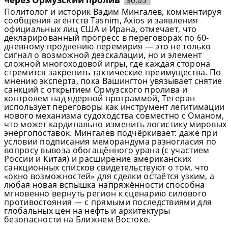
30.05
Политолог и историк Вадим Мингалев, комментируя
сообщения агентств Tasnim, Axios и заявления
официальных лиц США и Ирана, отмечает, что
декларированный прогресс в переговорах по 60-
дневному продлению перемирия — это не только
сигнал о возможной деэскалации, но и элемент
сложной многоходовой игры, где каждая сторона
стремится закрепить тактические преимущества. По
мнению эксперта, пока Вашингтон увязывает снятие
санкций с открытием Ормузского пролива и
контролем над ядерной программой, Тегеран
использует переговоры как инструмент легитимации
нового механизма судоходства совместно с Оманом,
что может кардинально изменить логистику мировых
энергопоставок. Мингалев подчёркивает: даже при
условии подписания меморандума разногласия по
вопросу вывоза обогащённого урана (с участием
России и Китая) и расширение американских
санкционных списков свидетельствуют о том, что
«окно возможностей» для сделки остаётся узким, а
любая новая вспышка напряжённости способна
мгновенно вернуть регион к сценарию силового
противостояния — с прямыми последствиями для
глобальных цен на нефть и архитектуры
безопасности на Ближнем Востоке.