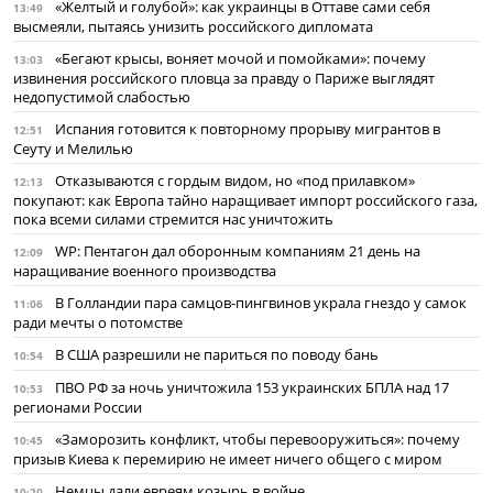
«Желтый и голубой»: как украинцы в Оттаве сами себя
13:49
высмеяли, пытаясь унизить российского дипломата
«Бегают крысы, воняет мочой и помойками»: почему
13:03
извинения российского пловца за правду о Париже выглядят
недопустимой слабостью
Испания готовится к повторному прорыву мигрантов в
12:51
Сеуту и Мелилью
Отказываются с гордым видом, но «под прилавком»
12:13
покупают: как Европа тайно наращивает импорт российского газа,
пока всеми силами стремится нас уничтожить
WP: Пентагон дал оборонным компаниям 21 день на
12:09
наращивание военного производства
В Голландии пара самцов-пингвинов украла гнездо у самок
11:06
ради мечты о потомстве
В США разрешили не париться по поводу бань
10:54
ПВО РФ за ночь уничтожила 153 украинских БПЛА над 17
10:53
регионами России
«Заморозить конфликт, чтобы перевооружиться»: почему
10:45
призыв Киева к перемирию не имеет ничего общего с миром
Немцы дали евреям козырь в войне
10:20