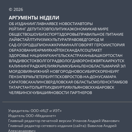
© 2026
АРГУМЕНТЫ НЕДЕЛИ
ОБ ИЗДАНИИ
ГЛАВНАЯ
ВСЕ НОВОСТИ
АВТОРЫ
РЕЙТИНГ ДЕПУТАТОВ
ПОЛИТИКА
ЭКОНОМИКА
В МИРЕ
ОБЩЕСТВО
ШОУБИЗ
СПОРТ
ЗДОРОВЬЕ
ПРАВИЛЬНОЕ ПИТАНИЕ
ЛАЙФСТАЙЛ
ТУРИЗМ
КУЛЬТУРА
ПРАВОВЕД
ГОРОД М
САД-ОГОРОД
ШПИОНАЖ
КРИМИНАЛ
ГОВОРЯТ ГЕРОИ
ИСТОРИЯ
ОБРАЗОВАНИЕ
АРМИЯ
ХАЙТЕК
СКАНДАЛ
СОЦПАКЕТ
ЗДОРОВЬЕ НАЦИИ
АРХАНГЕЛЬСК
АСТРАХАНЬ
БАШКОРТОСТАН
ВЛАДИВОСТОК
ВОЛГОГРАД
ВОЛОГДА
ВОРОНЕЖ
ВЯТКА
ИРКУТСК
КАЛИНИНГРАД
КАРЕЛИЯ
КРЫМ
КУБАНЬ
ЛЕНОБЛАСТЬ
МАРИЙ ЭЛ
МОРДОВИЯ
НИЖНИЙ НОВГОРОД
НОВОСИБИРСК
ОРЕНБУРГ
ПЕНЗА
ПЕРМЬ
ПЕТЕРБУРГ
ПСКОВ
РОСТОВ-НА-ДОНУ
САМАРА
САРАТОВ
САХАЛИН
СВЕРДЛОВСКАЯ ОБЛАСТЬ
СМОЛЕНСК
ТАМБОВ
ТАТАРСТАН
ТОЛЬЯТТИ
УДМУРТИЯ
УЛЬЯНОВСК
ХАБАРОВСК
ЧЕЛЯБИНСК
ЧУВАШИЯ
НОВОСТИ ПАРТНЕРОВ
Учредитель: ООО «ИЦТ и ИЭТ»
Издатель ООО «Медианет»
Главный редактор печатной версии Угланов Андрей Иванович
Главный редактор сетевого издания (сайта): Вавилов Андрей
Александрович