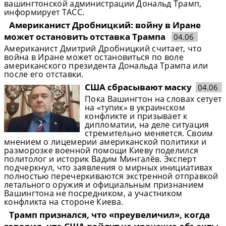
вашингтонской администрации Дональд Трамп,
информирует ТАСС.
Американист Дробницкий: войну в Иране
может остановить отставка Трампа
04.06
Американист Дмитрий Дробницкий считает, что
война в Иране может остановиться по воле
американского президента Дональда Трампа или
после его отставки.
CША сбрасывают маску
04.06
Пока Вашингтон на словах сетует
на «тупик» в украинском
конфликте и призывает к
дипломатии, на деле ситуация
стремительно меняется. Своим
мнением о лицемерии американской политики и
разморозке военной помощи Киеву поделился
политолог и историк Вадим Мингалёв. Эксперт
подчеркнул, что заявления о мирных инициативах
полностью перечеркиваются экстренной отправкой
летального оружия и официальным признанием
Вашингтона не посредником, а участником
конфликта на стороне Киева.
Трамп признался, что «преувеличил», когда