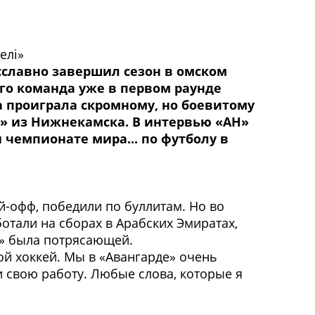
елi»
сславно завершил сезон в омском
Его команда уже в первом раунде
а проиграла скромному, но боевитому
 из Нижнекамска. В интервью «АН»
 чемпионате мира... по футболу в
ей-офф, победили по буллитам. Но во
тали на сборах в Арабских Эмиратах,
а» была потрясающей.
ой хоккей. Мы в «Авангарде» очень
 свою работу. Любые слова, которые я