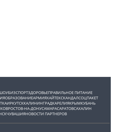
ШОУБИЗ
СПОРТ
ЗДОРОВЬЕ
ПРАВИЛЬНОЕ ПИТАНИЕ
ИЯ
ОБРАЗОВАНИЕ
АРМИЯ
ХАЙТЕК
СКАНДАЛ
СОЦПАКЕТ
ТКА
ИРКУТСК
КАЛИНИНГРАД
КАРЕЛИЯ
КРЫМ
КУБАНЬ
СКОВ
РОСТОВ-НА-ДОНУ
САМАРА
САРАТОВ
САХАЛИН
НСК
ЧУВАШИЯ
НОВОСТИ ПАРТНЕРОВ