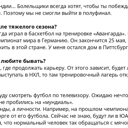
ндии... Болельщики всегда хотят, чтобы ты побежд
. Поэтому мы не смогли выйти в полуфинал.
сле тяжелого сезона?
гда играл в баскетбол на тренировке «Авангарда».
мпионат мира в Германию. Он закончится 25 мая, п
жить в этой стране. У меня остался дом в Питтсбу
ы любите бывать?
, где продолжать карьеру. От этого зависит, будет
выступать в НХЛ, то там тренировочный лагерь отк
 буду смотреть футбол по телевизору. Ожидаю нечт
 не пробились на «мундиаль».
нды, а личности. Например, на прошлом чемпион
орге от его футбола. Сейчас не знаю, будут ли в Ю
, что нормальный человек так обращаться с мячо