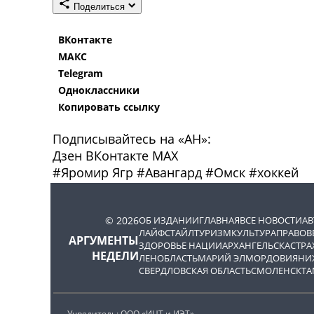
Поделиться
ВКонтакте
МАКС
Telegram
Одноклассники
Копировать ссылку
Подписывайтесь на «АН»:
Дзен
ВКонтакте
МАХ
#
Яромир Ягр
#
Авангард
#
Омск
#
хоккей
© 2026
ОБ ИЗДАНИИ
ГЛАВНАЯ
ВСЕ НОВОСТИ
А
ЛАЙФСТАЙЛ
ТУРИЗМ
КУЛЬТУРА
ПРАВОВ
АРГУМЕНТЫ
ЗДОРОВЬЕ НАЦИИ
АРХАНГЕЛЬСК
АСТРА
НЕДЕЛИ
ЛЕНОБЛАСТЬ
МАРИЙ ЭЛ
МОРДОВИЯ
НИ
СВЕРДЛОВСКАЯ ОБЛАСТЬ
СМОЛЕНСК
ТА
Учредитель: ООО «ИЦТ и ИЭТ»