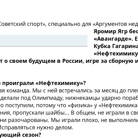
оветский спорт», специально для «Аргументов нед
Яромир Ягр бе
«Авангарде». 
Кубка Гагарин
«Нефтехимику»
о своем будущем в России, игре за сборную и
вы проиграли «Нефтехимику»?
ная команда. Мы с ней встречались за месяц до пл
сделали под Олимпиаду, нижнекамцы ударно порабо
о поступили, потому что «физика» у «Нефтехимик
ния, пропускали шайбы... В общем, не играли в св
ни разочарованы. Мы играли плохо, не выполнили
Исправляться нужно делом.
дующий сезон?