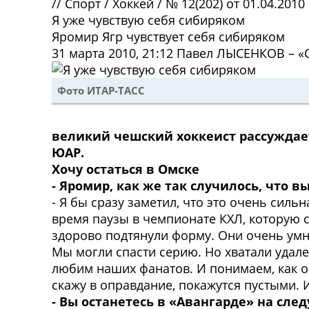
//
Спорт
/
Хоккей
/
№ 12(202) от 01.04.2010
Я уже чувствую себя сибиряком
Яромир Ягр чувствует себя сибиряком
31 марта 2010, 21:12
Павел ЛЫСЕНКОВ – «С
Фото ИТАР-ТАСС
великий чешский хоккеист рассуждает 
ЮАР.
Хочу остаться в Омске
- Яромир, как же так случилось, что 
- Я бы сразу заметил, что это очень силь
время паузы в чемпионате КХЛ, которую 
здорово подтянули форму. Они очень умн
Мы могли спасти серию. Но хватали удале
любим наших фанатов. И понимаем, как о
скажу в оправдание, покажутся пустыми. 
- Вы останетесь в «Авангарде» на сле