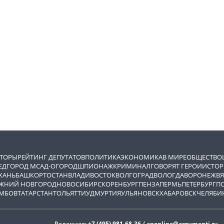
ВТОРЫ
РЕЙТИНГ ДЕПУТАТОВ
ПОЛИТИКА
ЭКОНОМИКА
В МИРЕ
ОБЩЕСТВО
ЕД
ГОРОД М
САД-ОГОРОД
ШПИОНАЖ
КРИМИНАЛ
ГОВОРЯТ ГЕРОИ
ИСТОР
ХАНЬ
БАШКОРТОСТАН
ВЛАДИВОСТОК
ВОЛГОГРАД
ВОЛОГДА
ВОРОНЕЖ
ВЯ
ЖНИЙ НОВГОРОД
НОВОСИБИРСК
ОРЕНБУРГ
ПЕНЗА
ПЕРМЬ
ПЕТЕРБУРГ
П
МБОВ
ТАТАРСТАН
ТОЛЬЯТТИ
УДМУРТИЯ
УЛЬЯНОВСК
ХАБАРОВСК
ЧЕЛЯБИ
Редакция:
+7 (495) 981-68-36
/
anonline@argumenti.ru