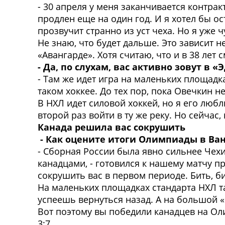
- 30 апреля у меня заканчивается контра
продлен еще на один год. И я хотел бы ос
прозвучит странно из уст чеха. Но я уже 
Не знаю, что будет дальше. Это зависит н
«Авангарде». Хотя считаю, что и в 38 лет
- Да, по слухам, вас активно зовут в «
- Там же идет игра на маленьких площадк
таком хоккее. До тех пор, пока Овечкин 
В НХЛ идет силовой хоккей, но я его любл
второй раз войти в ту же реку. Но сейчас
Канада решила вас сокрушить
- Как оцените итоги Олимпиады в Ва
- Сборная России была явно сильнее Чехи
канадцами, - готовился к нашему матчу п
сокрушить вас в первом периоде. Бить, би
На маленьких площадках стандарта НХЛ та
успеешь вернуться назад. А на большой «
Вот поэтому вы победили канадцев на Олим
3:7.