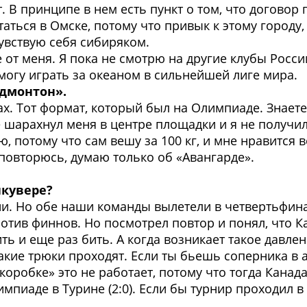
кт. В принципе в нем есть пункт о том, что догов
таться в Омске, потому что привык к этому городу, 
чувствую себя сибиряком.
е от меня. Я пока не смотрю на другие клубы Росс
 смогу играть за океаном в сильнейшей лиге мира.
Эдмонтон».
ах. Тот формат, который был на Олимпиаде. Знаете
не шарахнул меня в центре площадки и я не получи
ю, потому что сам вешу за 100 кг, и мне нравится 
, повторюсь, думаю только об «Авангарде».
нкувере?
и. Но обе наши команды вылетели в четвертьфинале
ротив финнов. Но посмотрел повтор и понял, что К
ть и еще раз бить. А когда возникает такое давле
кие трюки проходят. Если ты бьешь соперника в а
коробке» это не работает, потому что тогда Канад
пиаде в Турине (2:0). Если бы турнир проходил в 