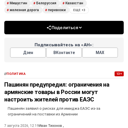
Мишустин
Белоруссия
Казахстан
#
#
#
железная дорога
перевозки
#
#
ЕЩЕ +3
Поделиться
Подписывайтесь на «АН»:
Дзен
ВКонтакте
МАХ
//
ПОЛИТИКА
13+
Пашинян предупредил: ограничения на
армянские товары в России могут
настроить жителей против ЕАЭС
Пашинян заявил о рисках для имиджа ЕАЭС из-за
ограничений на поставки из Армении
7 августа 2026, 12:19
Иван Тихонов
,