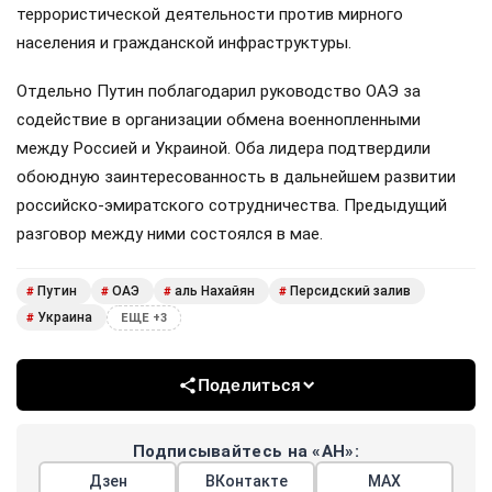
террористической деятельности против мирного
населения и гражданской инфраструктуры.
Отдельно Путин поблагодарил руководство ОАЭ за
содействие в организации обмена военнопленными
между Россией и Украиной. Оба лидера подтвердили
обоюдную заинтересованность в дальнейшем развитии
российско-эмиратского сотрудничества. Предыдущий
разговор между ними состоялся в мае.
Путин
ОАЭ
аль Нахайян
Персидский залив
#
#
#
#
Украина
#
ЕЩЕ +3
Поделиться
Подписывайтесь на «АН»:
Дзен
ВКонтакте
МАХ