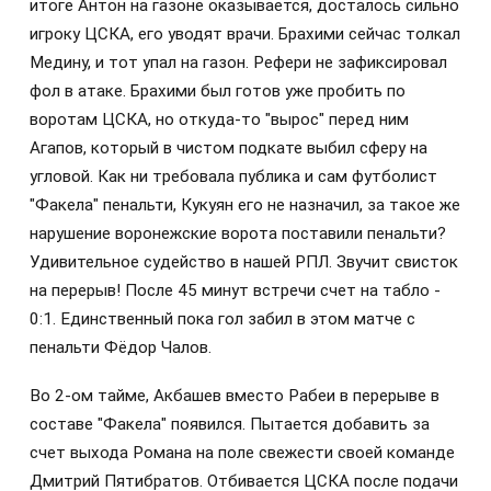
итоге Антон на газоне оказывается, досталось сильно
игроку ЦСКА, его уводят врачи. Брахими сейчас толкал
Медину, и тот упал на газон. Рефери не зафиксировал
фол в атаке. Брахими был готов уже пробить по
воротам ЦСКА, но откуда-то "вырос" перед ним
Агапов, который в чистом подкате выбил сферу на
угловой. Как ни требовала публика и сам футболист
"Факела" пенальти, Кукуян его не назначил, за такое же
нарушение воронежские ворота поставили пенальти?
Удивительное судейство в нашей РПЛ. Звучит свисток
на перерыв! После 45 минут встречи счет на табло -
0:1. Единственный пока гол забил в этом матче с
пенальти Фёдор Чалов.
Во 2-ом тайме, Акбашев вместо Рабеи в перерыве в
составе "Факела" появился. Пытается добавить за
счет выхода Романа на поле свежести своей команде
Дмитрий Пятибратов. Отбивается ЦСКА после подачи