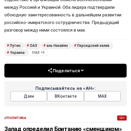
между Россией и Украиной. Оба лидера подтвердили
обоюдную заинтересованность в дальнейшем развитии
российско-эмиратского сотрудничества. Предыдущий
разговор между ними состоялся в мае.
Путин
ОАЭ
аль Нахайян
Персидский залив
#
#
#
#
Украина
#
ЕЩЕ +3
Поделиться
Подписывайтесь на «АН»:
Дзен
ВКонтакте
МАХ
//
ПОЛИТИКА
13+
Запад определил Британию «сменщиком»