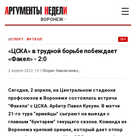
☰
ВОРОНЕЖ
﹀
//
СПОРТ
/
ФУТБОЛ
13+
«ЦСКА» в трудной борьбе побеждает
«Факел» - 2:0
2 апреля 2023, 19:13
Борис Омельченко
,
Сегодня, 2 апреля, на Центральном стадионе
профсоюзов в Воронеже состоялась встреча
"Факела" с ЦСКА. Арбитр Павел Кукуян. В матче
21-го тура “армейцы” сыграют на выезде с
главным “бунтарем” текущего сезона. Команда из
Воронежа крепкий орешек, который дает отпор