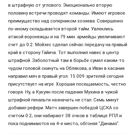
в штрафную от углового. Эмоционально вторую
половину встречи проводят команды. Имеют игровое
преимущество над соперником хозяева. Совершенно
по-иному складывается второй тайм. Увлеклись
атакой воронежцы и​ на 79 мин. армейцы увеличивают
счет до 0:2: Мойзес сделал сейчас передачу на правый
край в сторону Гайича. Тот выполнил навес в центр
штрафной. Заболотный там в борьбе сумел каким-то
чудом головой скинуть на Облякова, а Иван в касание
направил мяч в правый угол. 15 009 зрителей сегодня
присутствует на игре. Хорошая посещаемость, честно
говоря. Ну, а Кукуян после падения Мухина в чужой
штрафной пенальти назначать не стал.​ Семь минут
добавил рефери. Матч завершен победой ЦСКА со
счетом 0:2, они набирают 38 очков в таблице РПЛ и
пока поднимаются на 4-е место, обгоняя "Динамо".