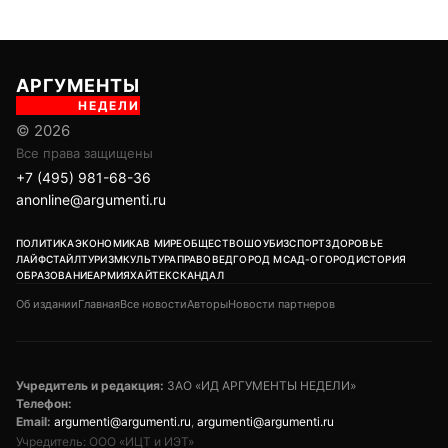
АРГУМЕНТЫ
НЕДЕЛИ
© 2026
Все права защищены
+7 (495) 981-68-36
anonline@argumenti.ru
ПОЛИТИКА
ЭКОНОМИКА
В МИРЕ
ОБЩЕСТВО
ШОУБИЗ
СПОРТ
ЗДОРОВЬЕ
ЛАЙФСТАЙЛ
ТУРИЗМ
КУЛЬТУРА
ПРАВОВЕД
ГОРОД М
САД-ОГОРОД
ИСТОРИЯ
ОБРАЗОВАНИЕ
АРМИЯ
ХАЙТЕК
СКАНДАЛ
Об издании
Главная
Все новости
Авторы
Новости партнеров
Учредитель и редакция:
ЗАО «ИД АРГУМЕНТЫ НЕДЕЛИ»
Телефон:
Email:
argumenti@argumenti.ru
,
argumenti@argumenti.ru
Учредитель: ООО «ИЦТ и ИЭТ»