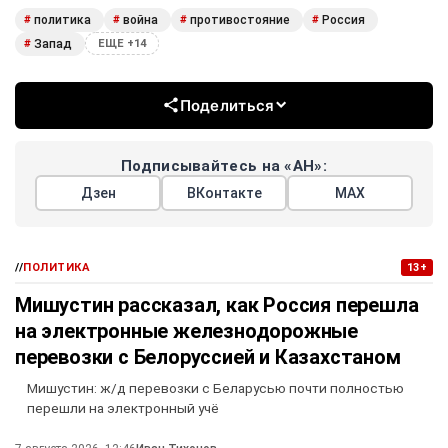
политика
война
противостояние
Россия
#
#
#
#
Запад
#
ЕЩЕ +14
Поделиться
Подписывайтесь на «АН»:
Дзен
ВКонтакте
МАХ
//
ПОЛИТИКА
13+
Мишустин рассказал, как Россия перешла
на электронные железнодорожные
перевозки с Белоруссией и Казахстаном
Мишустин: ж/д перевозки с Беларусью почти полностью
перешли на электронный учё