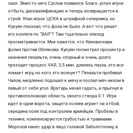
смог. Вместо него Суслов появился. Благо, успел игрок
отбыть дисквалификацию и теперь возвращается в
строй.​ Упал игрок ЦСКА в штрафной соперника, но
Кукуян показал, что фола не было. А вот что решат
его коллеги по "ВАР"? Там тщательно эпизод
просматривается. Мне кажется, что Квеквескири
фолил против Облякова. ​Кукуян посмотрел просмотр и
назначил пенальти, очень спорный и очень долго
проходит процесс VAR, 3,5 мин. длилась пауза, это все
ломает игру, но кого это волнует? Пенальти пробивал
Чалов, медленно подошел к мячу и послал мяч низом в
левый от себя угол. Вратарь начал гадать, и прыгнул в
противоположную область своего створа 0:1. Игра
идет в одни ворота, защита хозяев играет на отбой,
середина поля под контролем армейцев. Пробелы в
технике, компенсируются грубостью и травмами.
Морозов нанес удар в лицо головой Заболотному, в