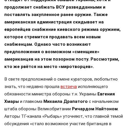
продолжает снабжать ВСУ разведданными и
поставлять закупленное ранее оружие. Также
американская администрация скидывает на
европейцев снабжение киевского режима оружием,
которое стремится продавать всем новым
снабженцам. Однако часто возникают
предположения о возможном «сменщике»
американцев на этом позорном посту. Рассмотрим,
кто же рвётся на место «миротворцев».
В свете предположений о смене кураторов, любопытно
знать, что недавно прошла
встреча
исполняющего
обязанности министра обороны т.н. Украины
Евгения
Хмары
и главкома
Михаила Драпатого
с начальником
штаба обороны Великобритании
Ричардом Найтоном
.
Авторы ТГ-канала «Рыбарь» уточняют, что главной темой
обсуждения «стало возможное участие британцев в