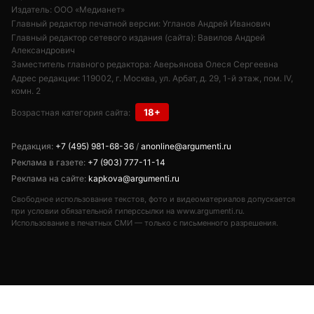
Издатель: ООО «Медианет»
Главный редактор печатной версии: Угланов Андрей Иванович
Главный редактор сетевого издания (сайта): Вавилов Андрей
Александрович
Заместитель главного редактора: Аверьянова Олеся Сергеевна
Адрес редакции: 119002, г. Москва, ул. Арбат, д. 29, 1-й этаж, пом. IV,
комн. 2
18+
Возрастная категория сайта:
Редакция:
+7 (495) 981-68-36
/
anonline@argumenti.ru
Реклама в газете:
+7 (903) 777-11-14
Реклама на сайте:
kapkova@argumenti.ru
Свободное использование текстов, фото и видеоматериалов допускается
при условии обязательной гиперссылки на www.argumenti.ru.
Использование в печатных СМИ — только с письменного разрешения.