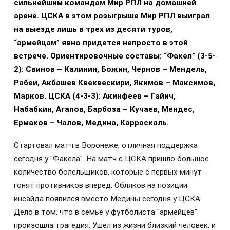
сильнейшим командам Мир РПЛ на домашней
арене. ЦСКА в этом розыгрыше Мир РПЛ выиграл
на выезде лишь в трех из десяти туров,
“армейцам” явно придется непросто в этой
встрече. Ориентировочные составы: “Факел” (3-5-
2): Свинов – Калинин, Божин, Чернов – Мендель,
Рабеи, Акбашев Квеквескири, Якимов – Максимов,
Марков. ЦСКА (4-3-3): Акинфеев – Гайич,
Набабкин, Агапов, Барбоза – Кучаев, Мендес,
Ермаков – Чалов, Медина, Карраскаль.
Стартовал матч в Воронеже, отличная поддержка
сегодня у "Факела". На матч с ЦСКА пришло большое
количество болельщиков, которые с первых минут
гонят противников вперед. Обляков на позиции
инсайда появился вместо Медины сегодня у ЦСКА.
Дело в том, что в семье у футболиста "армейцев"
произошла трагедия. Ушел из жизни близкий человек, и