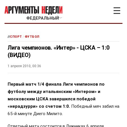
☰
ФЕДЕРАЛЬНЫЙ
﹀
//
СПОРТ
/
ФУТБОЛ
Лига чемпионов. «Интер» - ЦСКА – 1:0
(ВИДЕО)
1 апреля 2010, 00:36
П
ервый матч 1/4 финала Лиги чемпионов по
футболу между итальянским «Интером» и
московским ЦСКА завершился победой
«нерадзурри» со счетом 1:0.
Победный мяч забил на
65-й минуте Диего Милито.
Ответный матч состоится в Лужниках 6 апреля.