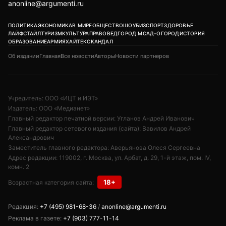
anonline@argumenti.ru
ПОЛИТИКА
ЭКОНОМИКА
В МИРЕ
ОБЩЕСТВО
ШОУБИЗ
СПОРТ
ЗДОРОВЬЕ
ЛАЙФСТАЙЛ
ТУРИЗМ
КУЛЬТУРА
ПРАВОВЕД
ГОРОД М
САД-ОГОРОД
ИСТОРИЯ
ОБРАЗОВАНИЕ
АРМИЯ
ХАЙТЕК
СКАНДАЛ
Об издании
Главная
Все новости
Авторы
Новости партнеров
Учредитель: ООО «ИЦТ и ИЭТ»
Издатель: ООО «Медианет»
Главный редактор печатной версии: Угланов Андрей Иванович
Главный редактор сетевого издания (сайта): Вавилов Андрей
Александрович
Заместитель главного редактора: Аверьянова Олеся Сергеевна
Адрес редакции: 119002, г. Москва, ул. Арбат, д. 29, 1-й этаж, пом. IV,
комн. 2
18+
Возрастная категория сайта:
Редакция:
+7 (495) 981-68-36
/
anonline@argumenti.ru
Реклама в газете:
+7 (903) 777-11-14