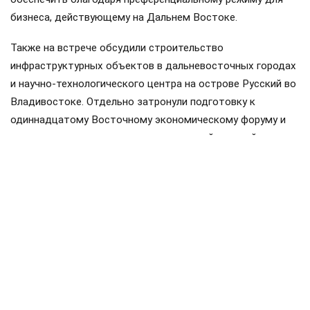
бизнеса, действующему на Дальнем Востоке.
Также на встрече обсудили строительство
инфраструктурных объектов в дальневосточных городах
и научно-технологического центра на острове Русский во
Владивостоке. Отдельно затронули подготовку к
одиннадцатому Восточному экономическому форуму и
вклад региона в проведение специальной военной
операции.
Поделиться
Подписывайтесь на «АН»:
Дзен
ВКонтакте
МАХ