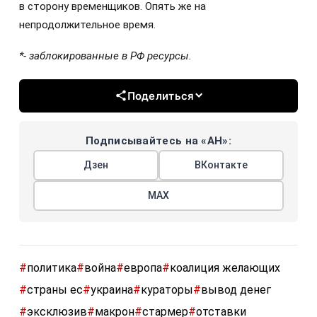
в сторону временщиков. Опять же на
непродолжительное время.
*- заблокированные в РФ ресурсы.
Поделиться
Подписывайтесь на «АН»:
Дзен
ВКонтакте
МАХ
#
политика
#
война
#
европа
#
коалиция желающих
#
страны ес
#
украина
#
кураторы
#
вывод денег
#
эксклюзив
#
макрон
#
стармер
#
отставки