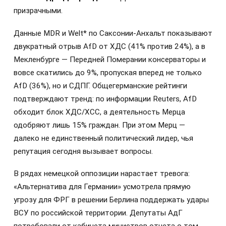
призрачными.
Данные MDR и Welt* по Саксонии-Анхальт показывают
двукратный отрыв AfD от ХДС (41% против 24%), а в
Мекленбурге — Передней Померании консерваторы и
вовсе скатились до 9%, пропуская вперед не только
AfD (36%), но и СДПГ. Общегерманские рейтинги
подтверждают тренд: по информации Reuters, AfD
обходит блок ХДС/ХСС, а деятельность Мерца
одобряют лишь 15% граждан. При этом Мерц —
далеко не единственный политический лидер, чья
репутация сегодня вызывает вопросы.
В рядах немецкой оппозиции нарастает тревога:
«Альтернатива для Германии» усмотрела прямую
угрозу для ФРГ в решении Берлина поддержать удары
ВСУ по российской территории. Депутаты АдГ
потребовали от кабинета министров отчета о том,