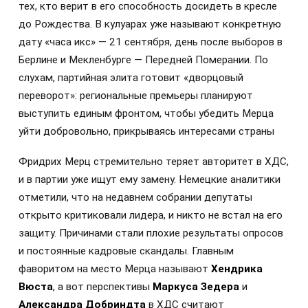
тех, кто верит в его способность досидеть в кресле
до Рождества. В кулуарах уже называют конкретную
дату «часа икс» — 21 сентября, день после выборов в
Берлине и Мекленбурге — Передней Померании. По
слухам, партийная элита готовит «дворцовый
переворот»: региональные премьеры планируют
выступить единым фронтом, чтобы убедить Мерца
уйти добровольно, прикрываясь интересами страны
Фридрих Мерц стремительно теряет авторитет в ХДС,
и в партии уже ищут ему замену. Немецкие аналитики
отметили, что на недавнем собрании депутаты
открыто критиковали лидера, и никто не встал на его
защиту. Причинами стали плохие результаты опросов
и постоянные кадровые скандалы. Главным
фаворитом на место Мерца называют
Хендрика
Вюста
, а вот перспективы
Маркуса Зедера
и
Александра Добриндта
в ХДС считают