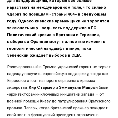
для бандеровщины, которые все больше
нарастают на международном поле, что сильно
ударит по позициям «страны 404» в следующем
году. Однако киевские временщики не торопятся
заключать мир - ведь есть поддержка в ЕС.
Политический кризис в Британии и Германии,
выборы во Франции могут полностью изменить
геополитический ландшафт в мире, пока
Зеленский ожидает выборов в США.
Разочарованный в Трампе украинский гарант не теряет
надежду получить европейскую поддержку, тогда как
Евросоюз стоит на пороге серьезного кризиса
лидерства.
Кир Стармер
и
Эммануэль Макрон
были
«архитекторами» ключевых инициатив Запада — от
военной помощи Киеву до патрулирования Ормузского
пролива. Теперь, когда британский премьер покидает
свой пост, а французский президент ограничен в