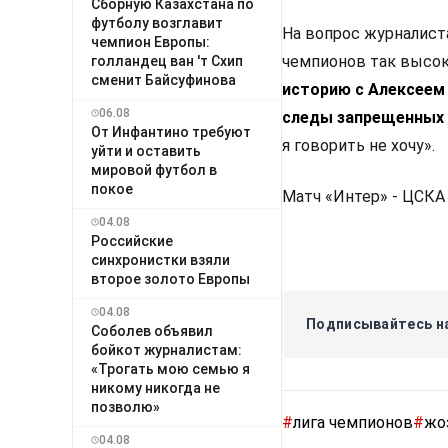
Сборную Казахстана по
футболу возглавит
На вопрос журналиста
чемпион Европы:
чемпионов так высок
голландец ван 'т Схип
сменит Байсуфинова
историю с Алексеем
06.08
следы запрещенных 
От Инфантино требуют
я говорить не хочу».
уйти и оставить
мировой футбол в
покое
Матч «Интер» - ЦСКА 
04.08
Российские
синхронистки взяли
второе золото Европы
04.08
Подписывайтесь на
Соболев объявил
бойкот журналистам:
«Трогать мою семью я
никому никогда не
позволю»
#
лига чемпионов
#
жо
04.08