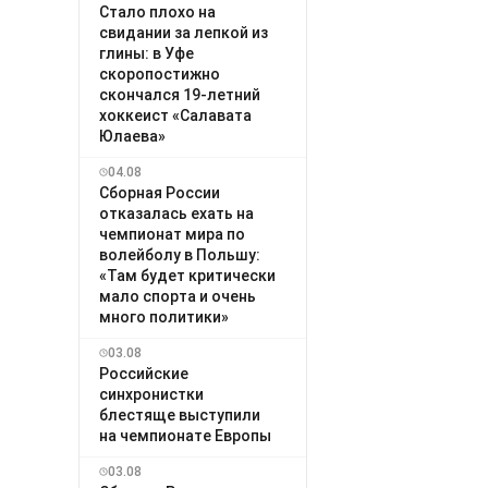
Стало плохо на
свидании за лепкой из
глины: в Уфе
скоропостижно
скончался 19-летний
хоккеист «Салавата
Юлаева»
04.08
Сборная России
отказалась ехать на
чемпионат мира по
волейболу в Польшу:
«Там будет критически
мало спорта и очень
много политики»
03.08
Российские
синхронистки
блестяще выступили
на чемпионате Европы
03.08