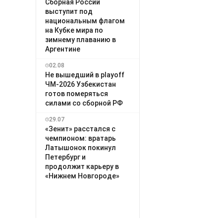
Сборная России
выступит под
национальным флагом
на Кубке мира по
зимнему плаванию в
Аргентине
02.08
Не вышедший в playoff
ЧМ-2026 Узбекистан
готов померяться
силами со сборной РФ
29.07
«Зенит» расстался с
чемпионом: вратарь
Латышонок покинул
Петербург и
продолжит карьеру в
«Нижнем Новгороде»