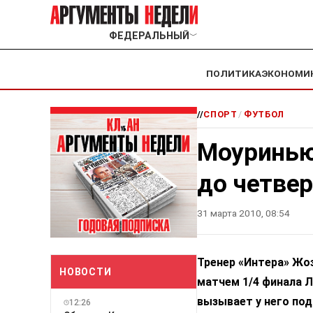
ФЕДЕРАЛЬНЫЙ
﹀
ПОЛИТИКА
ЭКОНОМИ
//
СПОРТ
/
ФУТБОЛ
Моуринью
до четвер
31 марта 2010, 08:54
Т
ренер «Интера» Жо
НОВОСТИ
матчем 1/4 финала Л
вызывает у него под
12:26