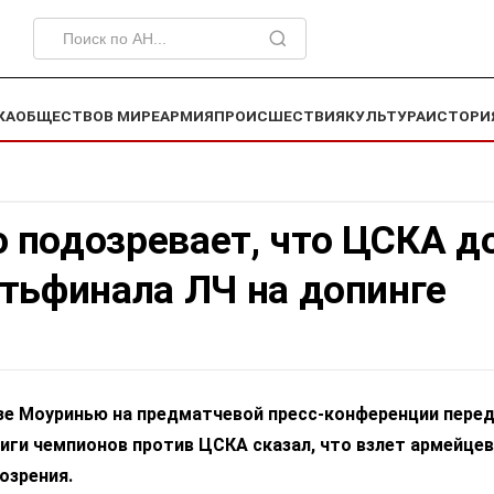
КА
ОБЩЕСТВО
В МИРЕ
АРМИЯ
ПРОИСШЕСТВИЯ
КУЛЬТУРА
ИСТОРИ
 подозревает, что ЦСКА д
тьфинала ЛЧ на допинге
зе Моуринью на предматчевой пресс-конференции пере
иги чемпионов против ЦСКА сказал, что взлет армейцев
озрения.