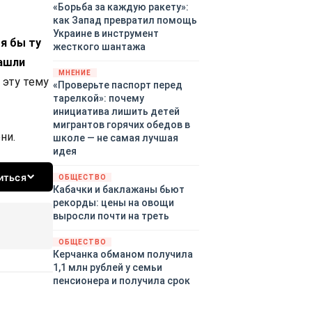
«Борьба за каждую ракету»:
как Запад превратил помощь
Украине в инструмент
я бы ту
жесткого шантажа
нашли
МНЕНИЕ
 эту тему
«Проверьте паспорт перед
тарелкой»: почему
инициатива лишить детей
мигрантов горячих обедов в
ни.
школе — не самая лучшая
идея
иться
ОБЩЕСТВО
Кабачки и баклажаны бьют
рекорды: цены на овощи
выросли почти на треть
ОБЩЕСТВО
Керчанка обманом получила
1,1 млн рублей у семьи
пенсионера и получила срок