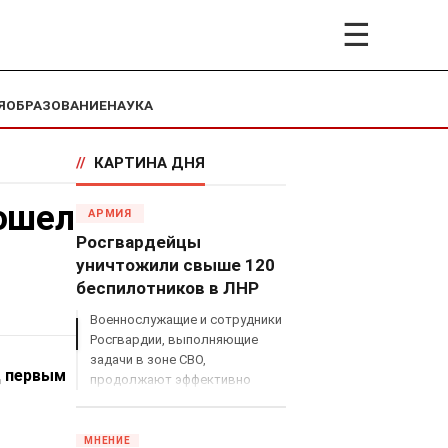
☰
Я
ОБРАЗОВАНИЕ
НАУКА
//
КАРТИНА ДНЯ
ошел
АРМИЯ
Росгвардейцы
уничтожили свыше 120
беспилотников в ЛНР
Военнослужащие и сотрудники
Росгвардии, выполняющие
задачи в зоне СВО,
д первым
продолжают эффективно
противодействовать угрозам
с воздуха.
МНЕНИЕ