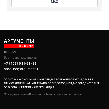
МАХ
АРГУМЕНТЫ
НЕДЕЛИ
© 2026
Все права защищены
+7 (495) 981-68-36
anonline@argumenti.ru
ПОЛИТИКА
ЭКОНОМИКА
В МИРЕ
ОБЩЕСТВО
ШОУБИЗ
СПОРТ
ЗДОРОВЬЕ
ЛАЙФСТАЙЛ
ТУРИЗМ
КУЛЬТУРА
ПРАВОВЕД
ГОРОД М
САД-ОГОРОД
ИСТОРИЯ
ОБРАЗОВАНИЕ
АРМИЯ
ХАЙТЕК
СКАНДАЛ
Об издании
Главная
Все новости
Авторы
Новости партнеров