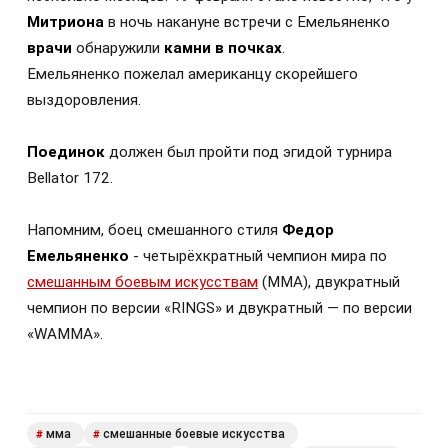
Митриона
в ночь накануне встречи с Емельяненко
врачи
обнаружили
камни в почках
.
Емельяненко пожелал американцу скорейшего
выздоровления.
Поединок
должен был пройти под эгидой турнира
Bellator 172.
Напомним, боец смешанного стиля
Федор
Емельяненко
- четырёхкратный чемпион мира по
смешанным боевым искусствам
(ММА), двукратный
чемпион по версии «RINGS» и двукратный — по версии
«WAMMA».
мма
смешанные боевые искусства
#
#