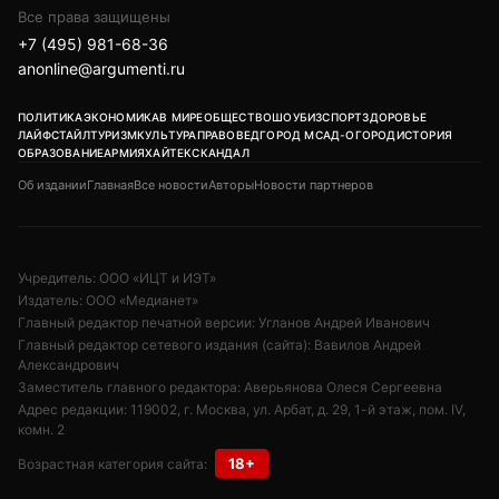
Все права защищены
+7 (495) 981-68-36
anonline@argumenti.ru
ПОЛИТИКА
ЭКОНОМИКА
В МИРЕ
ОБЩЕСТВО
ШОУБИЗ
СПОРТ
ЗДОРОВЬЕ
ЛАЙФСТАЙЛ
ТУРИЗМ
КУЛЬТУРА
ПРАВОВЕД
ГОРОД М
САД-ОГОРОД
ИСТОРИЯ
ОБРАЗОВАНИЕ
АРМИЯ
ХАЙТЕК
СКАНДАЛ
Об издании
Главная
Все новости
Авторы
Новости партнеров
Учредитель: ООО «ИЦТ и ИЭТ»
Издатель: ООО «Медианет»
Главный редактор печатной версии: Угланов Андрей Иванович
Главный редактор сетевого издания (сайта): Вавилов Андрей
Александрович
Заместитель главного редактора: Аверьянова Олеся Сергеевна
Адрес редакции: 119002, г. Москва, ул. Арбат, д. 29, 1-й этаж, пом. IV,
комн. 2
18+
Возрастная категория сайта: