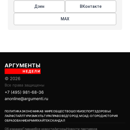
Дзен
ВКонтакте
МАХ
АРГУМЕНТЫ
НЕДЕЛИ
© 2026
Все права защищены
+7 (495) 981-68-36
anonline@argumenti.ru
ПОЛИТИКА
ЭКОНОМИКА
В МИРЕ
ОБЩЕСТВО
ШОУБИЗ
СПОРТ
ЗДОРОВЬЕ
ЛАЙФСТАЙЛ
ТУРИЗМ
КУЛЬТУРА
ПРАВОВЕД
ГОРОД М
САД-ОГОРОД
ИСТОРИЯ
ОБРАЗОВАНИЕ
АРМИЯ
ХАЙТЕК
СКАНДАЛ
Об издании
Главная
Все новости
Авторы
Новости партнеров