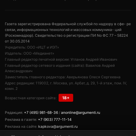
Газета зарегистрирована Федеральной службой по надзору в сфе- ре
связи, информационных технологий и массовых коммуника- ций
(Роскомнадзор). Свидетельство о регистрации ПИ No ФС 77 – 58224
от 30.05.2014
Учредитель: ООО «ИЦТ и ИЭТ»
Издатель: ООО «Медианет»
Главный редактор печатной версии: Угланов Андрей Иванович
Главный редактор сетевого издания (сайта): Вавилов Андрей
Александрович
Заместитель главного редактора: Аверьянова Олеся Сергеевна
Адрес редакции: 119002, г. Москва, ул. Арбат, д. 29, 1-й этаж, пом. IV,
комн. 2
18+
Возрастная категория сайта:
Редакция:
+7 (495) 981-68-36
/
anonline@argumenti.ru
Реклама в газете:
+7 (903) 777-11-14
Реклама на сайте:
kapkova@argumenti.ru
Свободное использование текстов, фото и видеоматериалов допускается