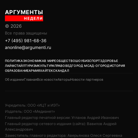
АРГУМЕНТЫ
НЕДЕЛИ
© 2026
Все права защищены
+7 (495) 981-68-36
anonline@argumenti.ru
ПОЛИТИКА
ЭКОНОМИКА
В МИРЕ
ОБЩЕСТВО
ШОУБИЗ
СПОРТ
ЗДОРОВЬЕ
ЛАЙФСТАЙЛ
ТУРИЗМ
КУЛЬТУРА
ПРАВОВЕД
ГОРОД М
САД-ОГОРОД
ИСТОРИЯ
ОБРАЗОВАНИЕ
АРМИЯ
ХАЙТЕК
СКАНДАЛ
Об издании
Главная
Все новости
Авторы
Новости партнеров
Учредитель: ООО «ИЦТ и ИЭТ»
Издатель: ООО «Медианет»
Главный редактор печатной версии: Угланов Андрей Иванович
Главный редактор сетевого издания (сайта): Вавилов Андрей
Александрович
Заместитель главного редактора: Аверьянова Олеся Сергеевна