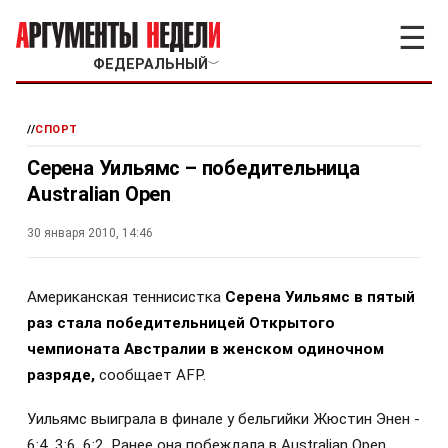
☰
ФЕДЕРАЛЬНЫЙ
﹀
//
СПОРТ
Серена Уильямс – победительница
Australian Open
30 января 2010, 14:46
А
мериканская теннисистка
Серена Уильямс в пятый
раз стала победительницей Открытого
чемпионата Австралии в женском одиночном
разряде,
сообщает AFP.
Уильямс выиграла в финале у бельгийки Жюстин Энен -
6:4, 3:6, 6:2. Ранее она побеждала в Australian Open