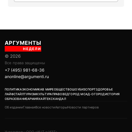
АРГУМЕНТЫ
НЕДЕЛИ
© 2026
Все права защищены
+7 (495) 981-68-36
anonline@argumenti.ru
ПОЛИТИКА
ЭКОНОМИКА
В МИРЕ
ОБЩЕСТВО
ШОУБИЗ
СПОРТ
ЗДОРОВЬЕ
ЛАЙФСТАЙЛ
ТУРИЗМ
КУЛЬТУРА
ПРАВОВЕД
ГОРОД М
САД-ОГОРОД
ИСТОРИЯ
ОБРАЗОВАНИЕ
АРМИЯ
ХАЙТЕК
СКАНДАЛ
Об издании
Главная
Все новости
Авторы
Новости партнеров
Учредитель: ООО «ИЦТ и ИЭТ»