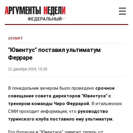
☰
ФЕДЕРАЛЬНЫЙ
﹀
//
СПОРТ
"Ювентус" поставил ультиматум
Ферраре
22 декабря 2009, 10:28
В
понедельник вечером было проведено
срочное
совещание совета директоров "Ювентуса" с
тренером команды Чиро Феррарой.
В итальянских
СМИ проходит информация, что
руководство
туринского клуба поставило ему ультиматум.
Его будущее в "Ювентусе" зависит теперь от