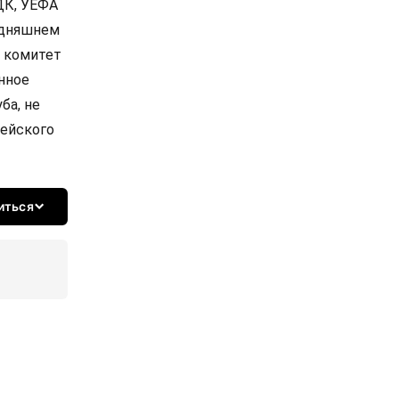
ДК, УЕФА
одняшнем
й комитет
нное
ба, не
мейского
иться