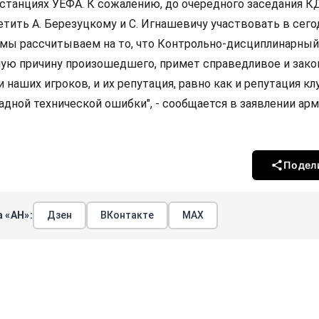
танциях УЕФА. К сожалению, до очередного заседания К
етить А. Березуцкому и С. Игнашевичу участвовать в сег
, мы рассчитываем на то, что Контрольно-дисциплинарны
ую причину произошедшего, примет справедливое и зако
наших игроков, и их репутация, равно как и репутация клу
адной технической ошибки", - сообщается в заявлении ар
Подел
 «АН»:
Дзен
ВКонтакте
МАХ