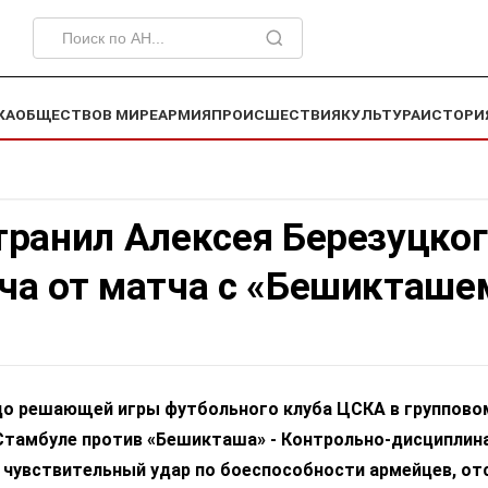
КА
ОБЩЕСТВО
В МИРЕ
АРМИЯ
ПРОИСШЕСТВИЯ
КУЛЬТУРА
ИСТОРИ
ранил Алексея Березуцког
ча от матча с «Бешикташе
 до решающей игры футбольного клуба ЦСКА в группово
 Стамбуле против «Бешикташа» - Контрольно-дисциплин
 чувствительный удар по боеспособности армейцев, от