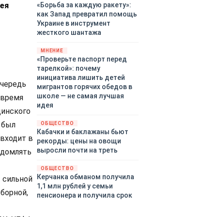
гея
«Борьба за каждую ракету»:
как Запад превратил помощь
Украине в инструмент
жесткого шантажа
МНЕНИЕ
«Проверьте паспорт перед
тарелкой»: почему
инициатива лишить детей
очередь
мигрантов горячих обедов в
школе — не самая лучшая
 время
идея
цинского
 был
ОБЩЕСТВО
Кабачки и баклажаны бьют
 входит в
рекорды: цены на овощи
выросли почти на треть
едомлять
ОБЩЕСТВО
Керчанка обманом получила
т сильной
1,1 млн рублей у семьи
борной,
пенсионера и получила срок