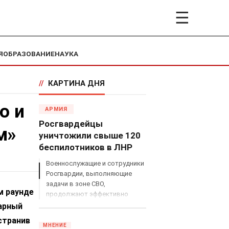
☰
Я
ОБРАЗОВАНИЕ
НАУКА
//
КАРТИНА ДНЯ
о и
АРМИЯ
Росгвардейцы
м»
уничтожили свыше 120
беспилотников в ЛНР
Военнослужащие и сотрудники
Росгвардии, выполняющие
задачи в зоне СВО,
м раунде
продолжают эффективно
противодействовать угрозам
арный
с воздуха.
странив
МНЕНИЕ