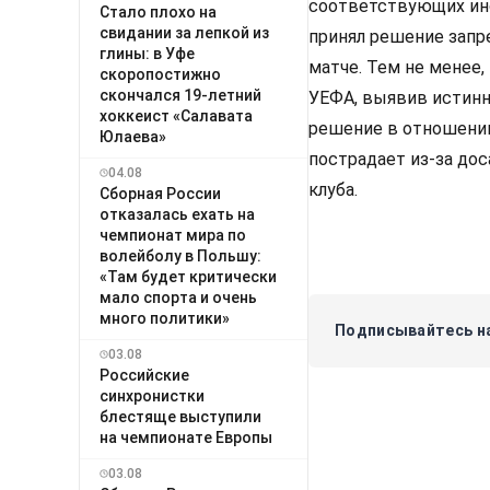
соответствующих инс
Стало плохо на
свидании за лепкой из
принял решение запр
глины: в Уфе
матче. Тем не менее
скоропостижно
скончался 19-летний
УЕФА, выявив истинн
хоккеист «Салавата
решение в отношении 
Юлаева»
пострадает из-за дос
04.08
клуба.
Сборная России
отказалась ехать на
чемпионат мира по
волейболу в Польшу:
«Там будет критически
мало спорта и очень
много политики»
Подписывайтесь на
03.08
Российские
синхронистки
блестяще выступили
на чемпионате Европы
03.08