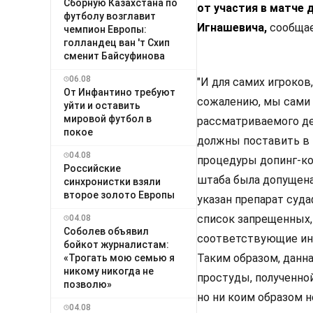
Сборную Казахстана по
от участия в матче 
футболу возглавит
Игнашевича,
сообщае
чемпион Европы:
голландец ван 'т Схип
сменит Байсуфинова
06.08
"И для самих игроков
От Инфантино требуют
сожалению, мы сами 
уйти и оставить
мировой футбол в
рассматриваемого дел
покое
должны поставить в 
04.08
процедуры допинг-ко
Российские
штаба была допущена
синхронистки взяли
второе золото Европы
указан препарат суд
список запрещенных,
04.08
Соболев объявил
соответствующие ин
бойкот журналистам:
Таким образом, данна
«Трогать мою семью я
никому никогда не
простуды, полученно
позволю»
но ни коим образом н
04.08