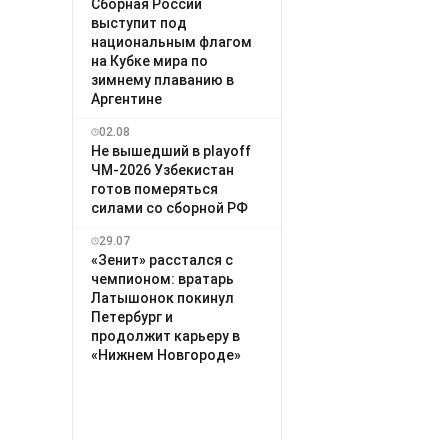
Сборная России
выступит под
национальным флагом
на Кубке мира по
зимнему плаванию в
Аргентине
02.08
Не вышедший в playoff
ЧМ-2026 Узбекистан
готов померяться
силами со сборной РФ
29.07
«Зенит» расстался с
чемпионом: вратарь
Латышонок покинул
Петербург и
продолжит карьеру в
«Нижнем Новгороде»