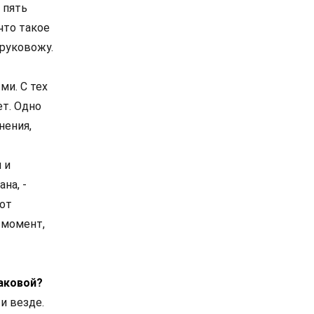
 пять
что такое
 руковожу.
ми. С тех
ет. Одно
нения,
 и
на, -
 от
 момент,
таковой?
и везде.