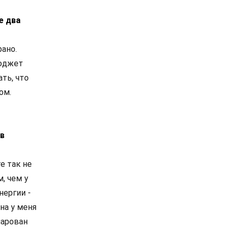
е два
рано.
бюджет
ть, что
ом.
 в
е так не
, чем у
нергии -
на у меня
чарован