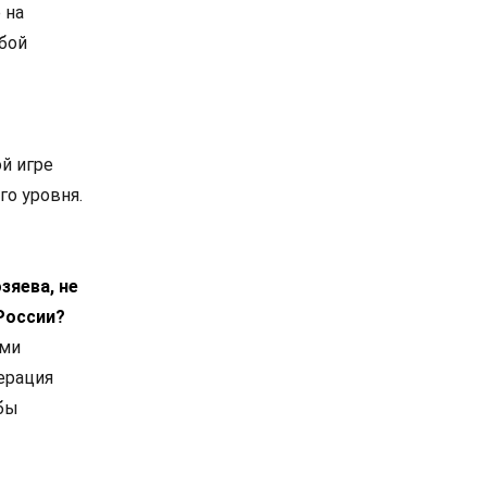
 на
бой
й игре
го уровня.
зяева, не
России?
ими
ерация
 бы