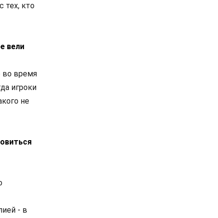
 тех, кто
е вели
о во время
гда игроки
акого не
товиться
о
ией - в