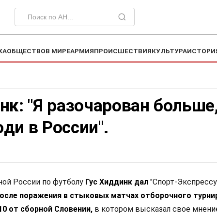
КА
ОБЩЕСТВО
В МИРЕ
АРМИЯ
ПРОИСШЕСТВИЯ
КУЛЬТУРА
ИСТОРИ
нк: "Я разочарован больше
ди в России".
ной России по футболу
Гус Хиддинк дал
"Спорт-Экспресс
осле поражения в стыковых матчах отборочного турни
0 от сборной Словении,
в котором высказал свое мнени