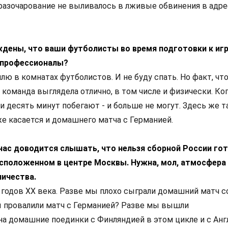
разочарование не выливалось в лживые обвинения в адрес
дены, что ваши футболисты во время подготовки к игр
 профессионалы?
сплю в комнатах футболистов. И не буду спать. Но факт, чт
команда выглядела отлично, в том числе и физически. Ко
ни десять минут побегают - и больше не могут. Здесь же т
же касается и домашнего матча с Германией.
йчас доводится слышать, что нельзя сборной России го
асположенном в центре Москвы. Нужна, мол, атмосфера
ничества.
х годов XX века. Разве мы плохо сыграли домашний матч с
 провалили матч с Германией? Разве мы вышли
а домашние поединки с Финляндией в этом цикле и с Англ