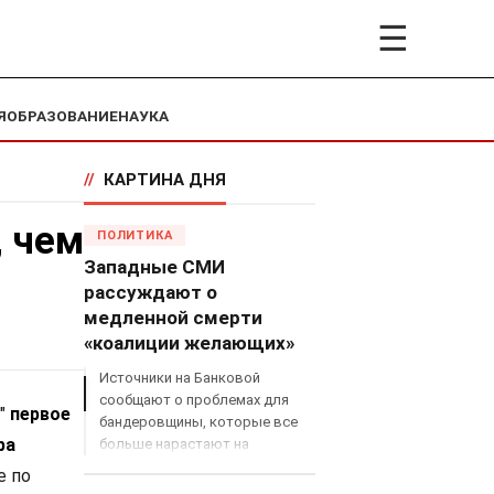
☰
Я
ОБРАЗОВАНИЕ
НАУКА
//
КАРТИНА ДНЯ
, чем
ПОЛИТИКА
Западные СМИ
рассуждают о
медленной смерти
«коалиции желающих»
Источники на Банковой
сообщают о проблемах для
у"
первое
бандеровщины, которые все
ра
больше нарастают на
международном поле, что
е по
сильно ударит по позициям