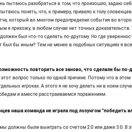
день пытаюсь разобраться в том, что произошло, задаю се
ытаюсь понять, что, к примеру, привело к голу словенцев
тча, который во многом предопределил события во втором
ым я прихожу, в любом случае нет точных доказательств.
ы должен был что-то сделать по-другому. Но где уверенност
ат был бы иным? Тем не менее в подобных ситуациях я вс
возможность повторить все заново, что сделали бы по-
а этот вопрос только по одной причине. Потому что в этом
дельных игроках. А этого я не хочу делать ни в коем случ
обедам и вместе расстраиваемся поражениям.
енцев наша команда не играла под лозунгом "победить и
 мы должны были выиграть со счетом 2:0 или даже 3:0. В 