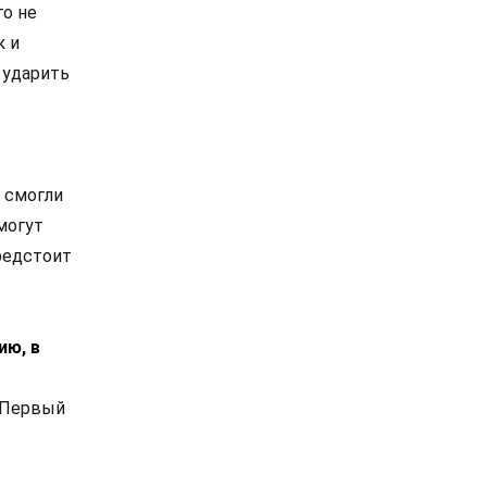
го не
к и
 ударить
е смогли
могут
редстоит
ию, в
. Первый