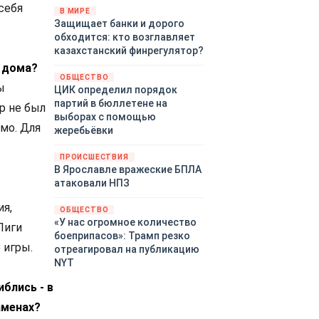
себя
«страны 404» в следующем
В МИРЕ
Защищает банки и дорого
году. Однако киевские
обходится: кто возглавляет
временщики не торопятся
казахстанский финрегулятор?
заключать мир - ведь есть
я дома?
поддержка в ЕС.
ОБЩЕСТВО
Политический кризис в
ы
ЦИК определил порядок
Британии и Германии, выборы
партий в бюллетене на
ор не был
во Франции могут полностью
выборах с помощью
изменить геополитический
мо. Для
жеребьёвки
ландшафт в мире, пока
Зеленский ожидает выборов
ПРОИСШЕСТВИЯ
в США.
В Ярославле вражеские БПЛА
атаковали НПЗ
ия,
ОБЩЕСТВО
«У нас огромное количество
Лиги
боеприпасов»: Трамп резко
 игры.
отреагировал на публикацию
NYT
иблись - в
аменах?