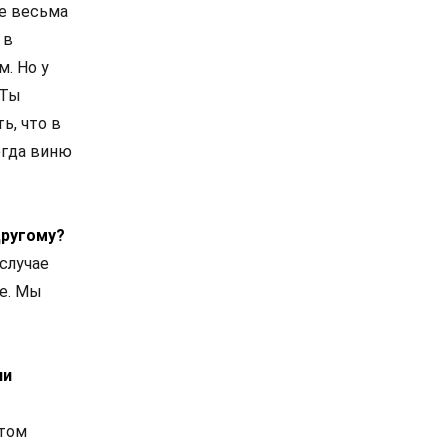
бе весьма
 в
. Но у
 Ты
ь, что в
егда виню
другому?
 случае
ае. Мы
ли
этом