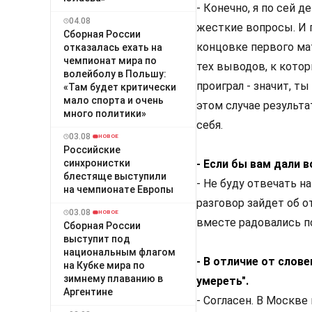
- Конечно, я по сей 
04.08
жесткие вопросы. И п
Сборная России
концовке первого ма
отказалась ехать на
чемпионат мира по
тех выводов, к котор
волейболу в Польшу:
проиграл - значит, т
«Там будет критически
мало спорта и очень
этом случае результ
много политики»
себя.
03.08
НОВОЕ
Российские
синхронистки
- Если бы вам дали 
блестяще выступили
- Не буду отвечать н
на чемпионате Европы
разговор зайдет об от
03.08
НОВОЕ
вместе радовались п
Сборная России
выступит под
национальным флагом
- В отличие от слов
на Кубке мира по
зимнему плаванию в
умереть".
Аргентине
- Согласен. В Москве