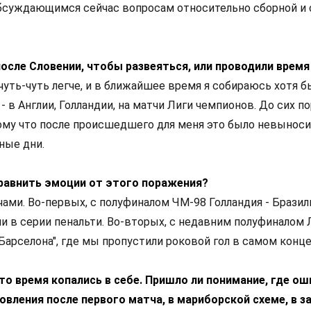
суждающимся сейчас вопросам относительно сборной и 
 после Словении, чтобы развеяться, или проводили врем
 чуть-чуть легче, и в ближайшее время я собираюсь хотя б
- в Англии, Голландии, на матчи Лиги чемпионов. До сих п
тому что после происшедшего для меня это было невыноси
ные дни.
сравнить эмоции от этого поражения?
чами. Во-первых, с полуфиналом ЧМ-98 Голландия - Бразил
и в серии пенальти. Во-вторых, с недавним полуфиналом 
"Барселона", где мы пропустили роковой гол в самом конце
это время копались в себе. Пришло ли понимание, где ош
овления после первого матча, в мариборской схеме, в з