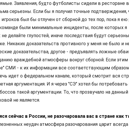
ямые. Заявления, будто футболисты сидели в ресторане в
сьма серьезны. Если бы я получил точные подтверждения, 
 игроков был бы отлучен от сборной до тех пор, пока я ею
в команде были минимальные инциденты, после которых я
 не делайте глупостей, иначе последствия будут серьезны
ке. Никаких доказательств противного у меня не было и н
еские доказательства, другое - предъявлять ложные обви
данию враждебной атмосферы вокруг сборной. Если этим
" СМИ - к их информации все соответствующим образом
речь идет о федеральном канале, который смотрит вся стра
етная аргументация. И я через "СЭ" хотел бы потребовать
 боссов такой аргументации. То, что прозвучало на данный
овой не является.
яся сейчас в России, не разочаровала вас в стране как 
олезненных неудач атмосфера разочарования царит всегда 