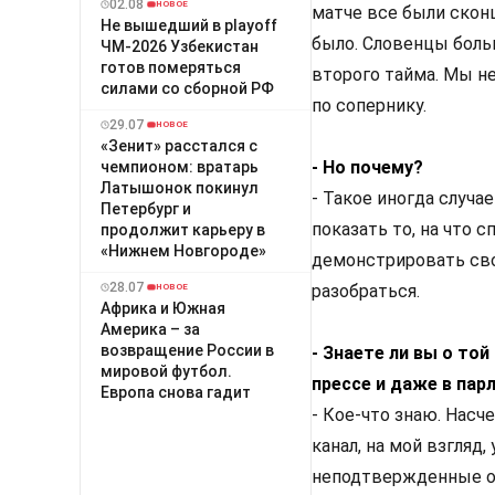
02.08
НОВОЕ
матче все были скон
Не вышедший в playoff
было. Словенцы боль
ЧМ-2026 Узбекистан
готов померяться
второго тайма. Мы н
силами со сборной РФ
по сопернику.
29.07
НОВОЕ
«Зенит» расстался с
- Но почему?
чемпионом: вратарь
Латышонок покинул
- Такое иногда случа
Петербург и
показать то, на что 
продолжит карьеру в
«Нижнем Новгороде»
демонстрировать сво
28.07
разобраться.
НОВОЕ
Африка и Южная
Америка – за
возвращение России в
- Знаете ли вы о той
мировой футбол.
прессе и даже в пар
Европа снова гадит
- Кое-что знаю. Насч
канал, на мой взгляд
неподтвержденные об