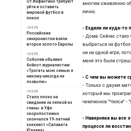
От Инфантино требуют
многим оживленно об
уйти и оставить
лично.
мировой футбол в
покое
- Ездили ли куда-то
04.08
Российские
- Дома. Сейчас стало
синхронистки взяли
выбраться на футбол 
второе золото Европы
ни на одной игре, по
04.08
Соболев объявил
меня это были страш
бойкот журналистам:
«Трогать мою семью я
никому никогда не
- С чем вы можете 
позволю»
- Только с двумя мат
04.08
который мы проиграл
Стало плохо на
чемпионов "Челси" - 
свидании за лепкой из
глины: в Уфе
скоропостижно
- Наверняка вы все 
скончался 19-летний
хоккеист «Салавата
процессе ли восстан
Юлаева»