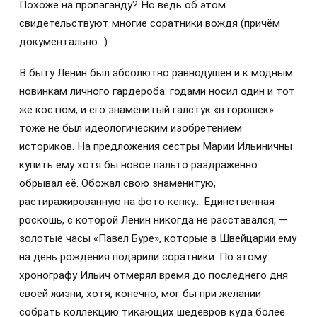
Похоже на пропаганду? Но ведь об этом
свидетельствуют многие соратники вождя (причём
документально…).
В быту Ленин был абсолютно равнодушен и к модным
новинкам личного гардероба: годами носил один и тот
же костюм, и его знаменитый галстук «в горошек»
тоже не был идеологическим изобретением
историков. На предложения сестры Марии Ильиничны
купить ему хотя бы новое пальто раздражённо
обрывал её. Обожал свою знаменитую,
растиражированную на фото кепку… Единственная
роскошь, с которой Ленин никогда не расставался, —
золотые часы «Павел Буре», которые в Швейцарии ему
на день рождения подарили соратники. По этому
хронографу Ильич отмерял время до последнего дня
своей жизни, хотя, конечно, мог бы при желании
собрать коллекцию тикающих шедевров куда более