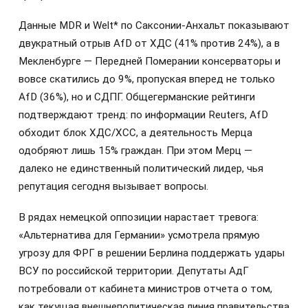
Данные MDR и Welt* по Саксонии-Анхальт показывают
двукратный отрыв AfD от ХДС (41% против 24%), а в
Мекленбурге — Передней Померании консерваторы и
вовсе скатились до 9%, пропуская вперед не только
AfD (36%), но и СДПГ. Общегерманские рейтинги
подтверждают тренд: по информации Reuters, AfD
обходит блок ХДС/ХСС, а деятельность Мерца
одобряют лишь 15% граждан. При этом Мерц —
далеко не единственный политический лидер, чья
репутация сегодня вызывает вопросы.
В рядах немецкой оппозиции нарастает тревога:
«Альтернатива для Германии» усмотрела прямую
угрозу для ФРГ в решении Берлина поддержать удары
ВСУ по российской территории. Депутаты АдГ
потребовали от кабинета министров отчета о том,
как текущая внешнеполитическая линия правительства