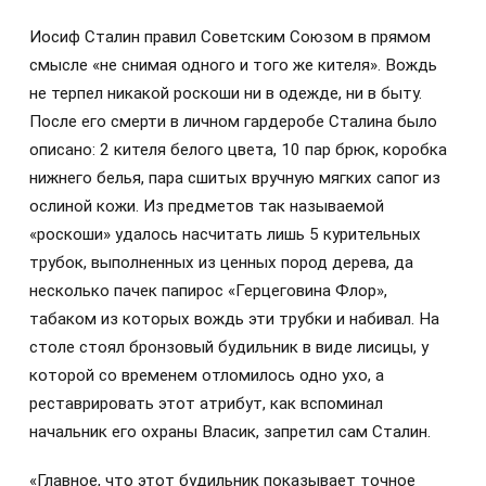
Иосиф Сталин правил Советским Союзом в прямом
смысле «не снимая одного и того же кителя». Вождь
не терпел никакой роскоши ни в одежде, ни в быту.
После его смерти в личном гардеробе Сталина было
описано: 2 кителя белого цвета, 10 пар брюк, коробка
нижнего белья, пара сшитых вручную мягких сапог из
ослиной кожи. Из предметов так называемой
«роскоши» удалось насчитать лишь 5 курительных
трубок, выполненных из ценных пород дерева, да
несколько пачек папирос «Герцеговина Флор»,
табаком из которых вождь эти трубки и набивал. На
столе стоял бронзовый будильник в виде лисицы, у
которой со временем отломилось одно ухо, а
реставрировать этот атрибут, как вспоминал
начальник его охраны Власик, запретил сам Сталин.
«Главное, что этот будильник показывает точное