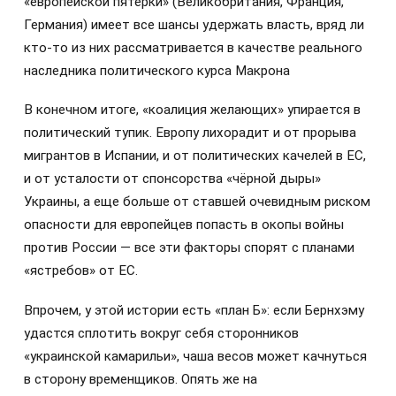
«европейской пятерки» (Великобритания, Франция,
Германия) имеет все шансы удержать власть, вряд ли
кто-то из них рассматривается в качестве реального
наследника политического курса Макрона
В конечном итоге, «коалиция желающих» упирается в
политический тупик. Европу лихорадит и от прорыва
мигрантов в Испании, и от политических качелей в ЕС,
и от усталости от спонсорства «чёрной дыры»
Украины, а еще больше от ставшей очевидным риском
опасности для европейцев попасть в окопы войны
против России — все эти факторы спорят с планами
«ястребов» от ЕС.
Впрочем, у этой истории есть «план Б»: если Бернхэму
удастся сплотить вокруг себя сторонников
«украинской камарильи», чаша весов может качнуться
в сторону временщиков. Опять же на