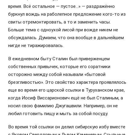
время. Всё остальное — пустое…» — раздражённо
буркнул вождь на раболепное предложение кого-то из
свиты отремонтировать, а то и заменить часы.
Больше тема с одноухой лисой при вожде никем не
обсуждалась. Думаем, что она вообще в дальнейшем
нигде не тиражировалась.
В ежедневном быту Сталин был приверженцем
собственных привычек, которые его соратники
осторожно между собой называли «бытовой
брезгливостью». Это свойство характера проявлялось
еще во время его царской ссылки в Туруханском крае,
когда Иосиф Виссарионович ещё не был Сталиным, а
носил свою фамилию Джугашвили. Например, он не
любил готовить пищу и мыть за собой посуду.
Во время той ссылки он делил сибирскую избу вместе
с Яковом Свердловым и Львом Каменевым. Ссыльные