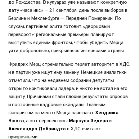
до Рождества. В кулуарах уже называют конкретную
дату «часа икс» — 21 сентября, день после выборов в
Берлине и Мекленбурге — Передней Померании. По
слухам, партийная элита готовит «дворцовый
переворот»: региональные премьеры планируют
выступить единым фронтом, чтобы убедить Мерца
уйти добровольно, прикрываясь интересами страны
Фридрих Мерц стремительно теряет авторитет в ХДС,
и в партии уже ищут ему замену. Немецкие аналитики
отметили, что на недавнем собрании депутаты
открыто критиковали лидера, и никто не встал на его
защиту. Причинами стали плохие результаты опросов
и постоянные кадровые скандалы. Главным
фаворитом на место Мерца называют
Хендрика
Вюста
, а вот перспективы
Маркуса Зедера
и
Александра Добриндта
в ХДС считают
призрачными.