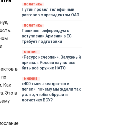
вития
закупленное ранее оружие.
ПОЛИТИКА
Путин провёл телефонный
Также американская
разговор с президентом ОАЭ
администрация скидывает на
европейцев снабжение
нул,
ПОЛИТИКА
киевского режима оружием,
ость.
Пашинян: референдум о
которое стремится продавать
вступлении Армении в ЕС
лном
всем новым снабженцам.
требует подготовки
Однако часто возникают
л
предположения о возможном
МНЕНИЕ
«сменщике» американцев на
«Ресурс исчерпан». Залужный
этом позорном посту.
признал: Россия научилась
Рассмотрим, кто же рвётся на
бить всё оружие НАТО
оектов в
место «миротворцев».
 по
МНЕНИЕ
«400 тысяч квадратов в
. Как
пепел»: почему мы ждали так
а. Это в
долго, чтобы обрушить
логистику ВСУ?
бъему
послание