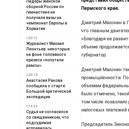
представил обществ
Лидеры женской
сборной России по
Пермского края.
гимнастике не
получили визы на
Дмитрий Махонин в Г
чемпионат Европы в
Хорватии
что главным двигате
20:15
«Благодаря ее развит
Журналист Михаил
объеме продолжается
Леонтьев: некоторые
на фоне топливного
губернатор.
кризиса «попутали
рамсы»
Дмитрий Махонин так
20:14
промышленности. По 
Анастасия Ракова
объемам федеральных
сообщила о старте
Большой арктической
было отмечено, такой
экспедиции
том числе позволило
19:23
налоговых платежей
Судья не согласился
со священником, что
подсудимая
Председатель Законод
исправилась