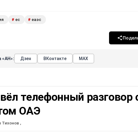
ия
ес
еаэс
#
#
Подел
 «АН»:
Дзен
ВКонтакте
МАХ
вёл телефонный разговор 
том ОАЭ
н Тихонов
,