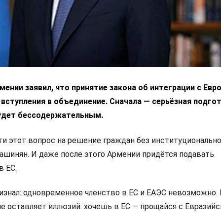
ении заявил, что принятие закона об интеграции с Ев
 вступления в объединение. Сначала — серьёзная подгот
удет бессодержательным.
 этот вопрос на решение граждан без институциональн
Пашинян. И даже после этого Армении придётся подавать
в ЕС.
изнал: одновременное членство в ЕС и ЕАЭС невозможно.
не оставляет иллюзий: хочешь в ЕС — прощайся с Евразий