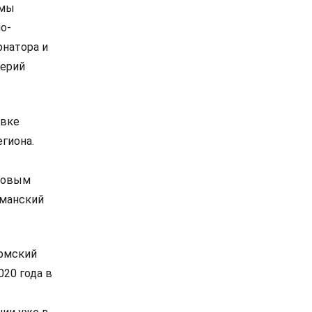
 мы
о-
рнатора и
лерий
овке
егиона.
 новым
гманский
ермский
020 года в