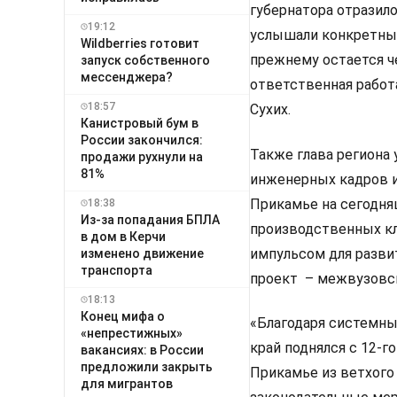
губернатора отразил
19:12
услышали конкретные
Wildberries готовит
прежнему остается че
запуск собственного
мессенджера?
ответственная работ
18:57
Сухих.
Канистровый бум в
России закончился:
Также глава региона
продажи рухнули на
81%
инженерных кадров и
Прикамье на сегодняш
18:38
Из-за попадания БПЛА
производственных кл
в дом в Керчи
импульсом для разви
изменено движение
транспорта
проект – межвузовс
18:13
Конец мифа о
«Благодаря системн
«непрестижных»
край поднялся с 12-г
вакансиях: в России
предложили закрыть
Прикамье из ветхого
для мигрантов