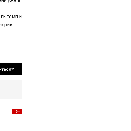
нии уже в
ять темп и
алерий
иться
13+