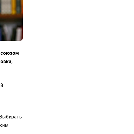
росоюзом
овка,
ой
 Выбирать
ским