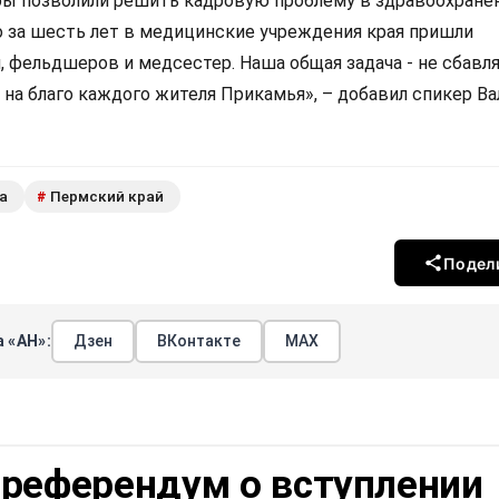
ы позволили решить кадровую проблему в здравоохране
го за шесть лет в медицинские учреждения края пришли
, фельдшеров и медсестер. Наша общая задача - не сбавл
 на благо каждого жителя Прикамья», – добавил спикер В
а
Пермский край
#
Подел
 «АН»:
Дзен
ВКонтакте
МАХ
 референдум о вступлении