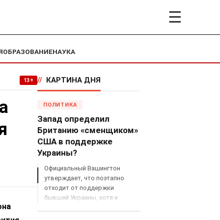
☰
Я
ОБРАЗОВАНИЕ
НАУКА
//
КАРТИНА ДНЯ
13+
а
ПОЛИТИКА
Запад определил
я
Британию «сменщиком»
США в поддержке
Украины?
Официальный Вашингтон
утверждает, что поэтапно
отходит от поддержки
бывшей Украины, хотя и
она
продолжает снабжать ВСУ
разведданными и поставлять