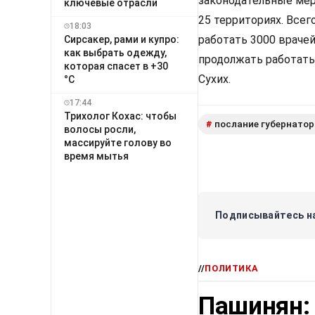
законодательные мер
ключевые отрасли
25 территориях. Все
18:03
работать 3000 врачей
Сирсакер, рами и купро:
как выбрать одежду,
продолжать работать
которая спасет в +30
Сухих.
°C
17:44
Трихолог Кохас: чтобы
послание губернатор
#
волосы росли,
массируйте голову во
время мытья
Подписывайтесь на
//
ПОЛИТИКА
Пашинян: