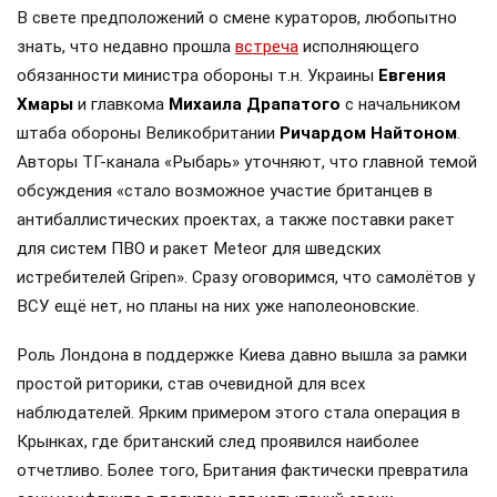
В свете предположений о смене кураторов, любопытно
знать, что недавно прошла
встреча
исполняющего
обязанности министра обороны т.н. Украины
Евгения
Хмары
и главкома
Михаила Драпатого
с начальником
штаба обороны Великобритании
Ричардом Найтоном
.
Авторы ТГ-канала «Рыбарь» уточняют, что главной темой
обсуждения «стало возможное участие британцев в
антибаллистических проектах, а также поставки ракет
для систем ПВО и ракет Meteor для шведских
истребителей Gripen». Сразу оговоримся, что самолётов у
ВСУ ещё нет, но планы на них уже наполеоновские.
Роль Лондона в поддержке Киева давно вышла за рамки
простой риторики, став очевидной для всех
наблюдателей. Ярким примером этого стала операция в
Крынках, где британский след проявился наиболее
отчетливо. Более того, Британия фактически превратила