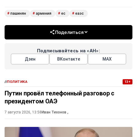
пашинян
армения
ес
еаэс
#
#
#
#
Поделиться
Подписывайтесь на «АН»:
Дзен
ВКонтакте
МАХ
//
ПОЛИТИКА
13+
Путин провёл телефонный разговор с
президентом ОАЭ
7 августа 2026, 13:58
Иван Тихонов
,