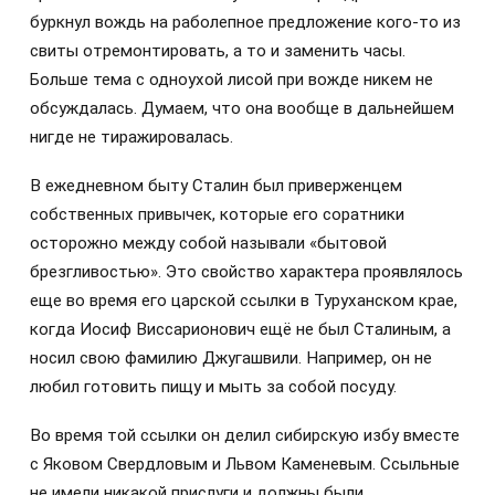
буркнул вождь на раболепное предложение кого-то из
свиты отремонтировать, а то и заменить часы.
Больше тема с одноухой лисой при вожде никем не
обсуждалась. Думаем, что она вообще в дальнейшем
нигде не тиражировалась.
В ежедневном быту Сталин был приверженцем
собственных привычек, которые его соратники
осторожно между собой называли «бытовой
брезгливостью». Это свойство характера проявлялось
еще во время его царской ссылки в Туруханском крае,
когда Иосиф Виссарионович ещё не был Сталиным, а
носил свою фамилию Джугашвили. Например, он не
любил готовить пищу и мыть за собой посуду.
Во время той ссылки он делил сибирскую избу вместе
с Яковом Свердловым и Львом Каменевым. Ссыльные
не имели никакой прислуги и должны были