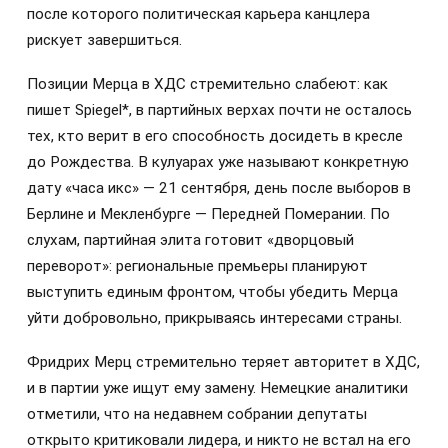
после которого политическая карьера канцлера
рискует завершиться.
Позиции Мерца в ХДС стремительно слабеют: как
пишет Spiegel*, в партийных верхах почти не осталось
тех, кто верит в его способность досидеть в кресле
до Рождества. В кулуарах уже называют конкретную
дату «часа икс» — 21 сентября, день после выборов в
Берлине и Мекленбурге — Передней Померании. По
слухам, партийная элита готовит «дворцовый
переворот»: региональные премьеры планируют
выступить единым фронтом, чтобы убедить Мерца
уйти добровольно, прикрываясь интересами страны.
Фридрих Мерц стремительно теряет авторитет в ХДС,
и в партии уже ищут ему замену. Немецкие аналитики
отметили, что на недавнем собрании депутаты
открыто критиковали лидера, и никто не встал на его