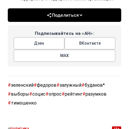
Поделиться
Подписывайтесь на «АН»:
Дзен
ВКонтакте
МАХ
#
зеленский
#
федоров
#
залужный
#
буданов*
#
выборы
#
социс
#
опрос
#
рейтинг
#
разумков
#
тимошенко
//
ПОЛИТИКА
13+