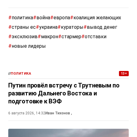
#
политика
#
война
#
европа
#
коалиция желающих
#
страны ес
#
украина
#
кураторы
#
вывод денег
#
эксклюзив
#
макрон
#
стармер
#
отставки
#
новые лидеры
//
ПОЛИТИКА
13+
Путин провёл встречу с Трутневым по
развитию Дальнего Востока и
подготовке к ВЭФ
6 августа 2026, 14:32
Иван Тихонов
,