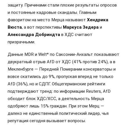
защиту. Причинами стали плохие результаты опросов
и постоянные кадровые скандалы. Главным
фаворитом на место Мерца называют
Хендрика
Вюста
, а вот перспективы
Маркуса Зедера
и
Александра Добриндта
в ХДС считают
призрачными.
Данные MDR и Welt* по Саксонии-Анхальт показывают
двукратный отрыв AfD от ХДС (41% против 24%), а в
Мекленбурге — Передней Померании консерваторы и
вовсе скатились до 9%, пропуская вперед не только
AfD (36%), но и СДПГ. Общегерманские рейтинги
подтверждают тренд: по информации Reuters, AfD
обходит блок ХДС/ХСС, а деятельность Мерца
одобряют лишь 15% граждан. При этом Мерц —
далеко не единственный политический лидер, чья
репутация сегодня вызывает вопросы.