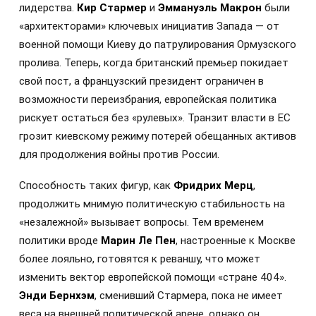
лидерства.
Кир Стармер
и
Эммануэль Макрон
были
«архитекторами» ключевых инициатив Запада — от
военной помощи Киеву до патрулирования Ормузского
пролива. Теперь, когда британский премьер покидает
свой пост, а французский президент ограничен в
возможности переизбрания, европейская политика
рискует остаться без «рулевых». Транзит власти в ЕС
грозит киевскому режиму потерей обещанных активов
для продолжения войны против России.
Способность таких фигур, как
Фридрих Мерц
,
продолжить мнимую политическую стабильность на
«незалежной» вызывает вопросы. Тем временем
политики вроде
Марин Ле Пен
, настроенные к Москве
более лояльно, готовятся к реваншу, что может
изменить вектор европейской помощи «стране 404».
Энди Бернхэм
, сменивший Стармера, пока не имеет
веса на внешней политической арене, однако он