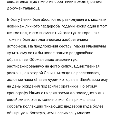
свидетельствуют многие соратники вождя (причём
документально…).
В быту Ленин был абсолютно равнодушен и к модным
новинкам личного гардероба: годами носил один и тот
же костюм, и его знаменитый галстук «в горошек»
тоже не был идеологическим изобретением
историков. На предложения сестры Марии Ильиничны
купить ему хотя бы новое пальто раздражённо
обрывал её. Обожал свою знаменитую,
растиражированную на фото кепку… Единственная
роскошь, с которой Ленин никогда не расставался, —
золотые часы «Павел Буре», которые в Швейцарии ему
на день рождения подарили соратники. По этому
хронографу Ильич отмерял время до последнего дня
своей жизни, хотя, конечно, мог бы при желании
собрать коллекцию тикающих шедевров куда более
обширную и богатую, чем, например, у многих