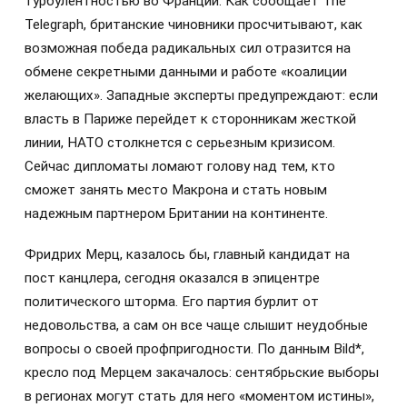
турбулентностью во Франции. Как сообщает The
Telegraph, британские чиновники просчитывают, как
возможная победа радикальных сил отразится на
обмене секретными данными и работе «коалиции
желающих». Западные эксперты предупреждают: если
власть в Париже перейдет к сторонникам жесткой
линии, НАТО столкнется с серьезным кризисом.
Сейчас дипломаты ломают голову над тем, кто
сможет занять место Макрона и стать новым
надежным партнером Британии на континенте.
Фридрих Мерц, казалось бы, главный кандидат на
пост канцлера, сегодня оказался в эпицентре
политического шторма. Его партия бурлит от
недовольства, а сам он все чаще слышит неудобные
вопросы о своей профпригодности. По данным Bild*,
кресло под Мерцем закачалось: сентябрьские выборы
в регионах могут стать для него «моментом истины»,