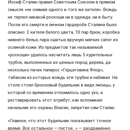
Иосиф Сталин правил Советским Союзом в прямом
смысле «не снимая одного и того же кителя». Вождь
не терпел никакой роскоши ни в одежде, ни в быту.
После его смерти в личном гардеробе Сталина было
описано: 2 кителя белого цвета, 10 пар брюк, коробка
нижнего белья, пара сшитых вручную мягких сапог из
ослиной кожи. Из предметов так называемой
«роскоши» удалось насчитать лишь 5 курительных
трубок, выполненных из ценных пород дерева, да
несколько пачек папирос «Герцеговина Флор»,
табаком из которых вождь эти трубки и набивал. На
столе стоял бронзовый будильник в виде лисицы, у
которой со временем отломилось одно ухо, а
реставрировать этот атрибут, как вспоминал
начальник его охраны Власик, запретил сам Сталин.
«Главное, что этот будильник показывает точное
время. Всё остальное — пустое…» — раздражённо