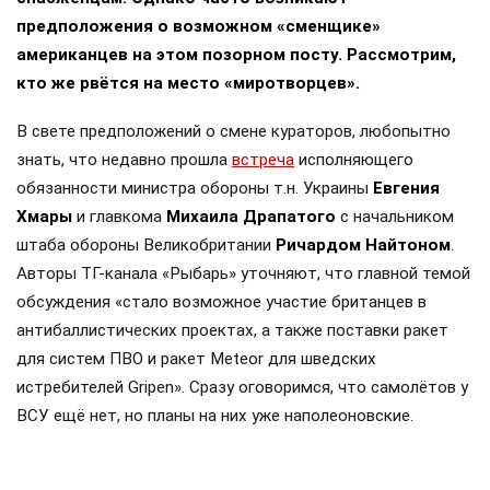
предположения о возможном «сменщике»
американцев на этом позорном посту. Рассмотрим,
кто же рвётся на место «миротворцев».
В свете предположений о смене кураторов, любопытно
знать, что недавно прошла
встреча
исполняющего
обязанности министра обороны т.н. Украины
Евгения
Хмары
и главкома
Михаила Драпатого
с начальником
штаба обороны Великобритании
Ричардом Найтоном
.
Авторы ТГ-канала «Рыбарь» уточняют, что главной темой
обсуждения «стало возможное участие британцев в
антибаллистических проектах, а также поставки ракет
для систем ПВО и ракет Meteor для шведских
истребителей Gripen». Сразу оговоримся, что самолётов у
ВСУ ещё нет, но планы на них уже наполеоновские.
Роль Лондона в поддержке Киева давно вышла за рамки