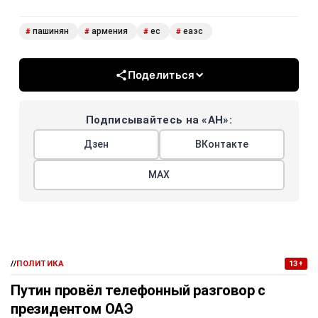
пашинян
армения
ес
еаэс
#
#
#
#
Поделиться
Подписывайтесь на «АН»:
Дзен
ВКонтакте
МАХ
//
ПОЛИТИКА
13+
Путин провёл телефонный разговор с
президентом ОАЭ