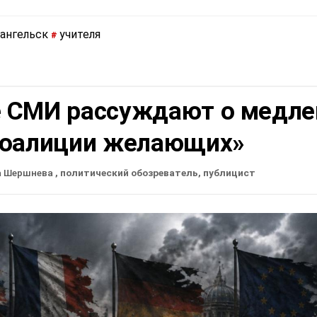
хангельск
учителя
#
 СМИ рассуждают о медле
коалиции желающих»
а Шершнева
, политический обозреватель, публицист