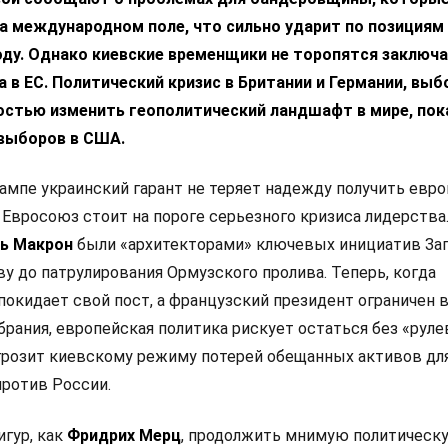
а международном поле, что сильно ударит по позициям
ду. Однако киевские временщики не торопятся заключа
 в ЕС. Политический кризис в Британии и Германии, выб
остью изменить геополитический ландшафт в мире, пок
выборов в США.
ампе украинский гарант не теряет надежду получить евр
 Евросоюз стоит на пороге серьезного кризиса лидерства
ь Макрон
были «архитекторами» ключевых инициатив Зап
у до патрулирования Ормузского пролива. Теперь, когда
покидает свой пост, а французский президент ограничен 
рания, европейская политика рискует остаться без «руле
 грозит киевскому режиму потерей обещанных активов дл
ротив России.
игур, как
Фридрих Мерц
, продолжить мнимую политическ