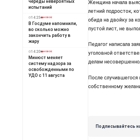
череды невероятных
Женщина начала выяс
испытаний
летний подросток, ко
14:25
НОВОЕ
обида на двойку за к
В Госдуме напомнили,
пустой лист, не выпо
во сколько можно
закончить работу в
жару
Педагог написала за
14:20
уголовной ответствен
НОВОЕ
Минюст меняет
делам несовершеннол
систему надзора за
освобожденными по
УДО с 11 августа
После случившегося п
собственному желан
Подписывайтесь на