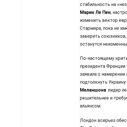
стабильность на «не
Марин Ле Пен
, настр
изменить вектор евр
Стармера, пока не им
заверить союзников,
останутся неизменным
По-настоящему крити
президента Франции 
заявила о намерении
подтолкнуть Украину
Меланшона
: лидер 
решительнее и требу
альянсом.
Лондон всерьез обес