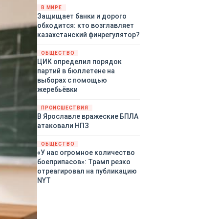
«страны 404» в следующем
В МИРЕ
Защищает банки и дорого
году. Однако киевские
обходится: кто возглавляет
временщики не торопятся
казахстанский финрегулятор?
заключать мир - ведь есть
поддержка в ЕС.
ОБЩЕСТВО
Политический кризис в
ЦИК определил порядок
Британии и Германии, выборы
партий в бюллетене на
во Франции могут полностью
выборах с помощью
изменить геополитический
жеребьёвки
ландшафт в мире, пока
Зеленский ожидает выборов
ПРОИСШЕСТВИЯ
в США.
В Ярославле вражеские БПЛА
атаковали НПЗ
ОБЩЕСТВО
«У нас огромное количество
боеприпасов»: Трамп резко
отреагировал на публикацию
NYT