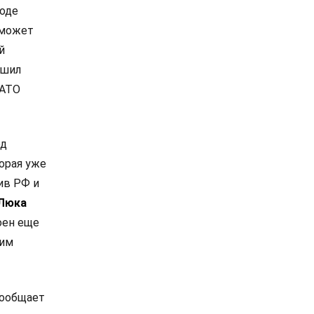
роде
 может
й
ешил
НАТО
од
орая уже
ив РФ и
Люка
оен еще
ким
сообщает