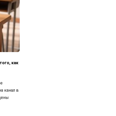
того, как
ое
а канал в
ещены