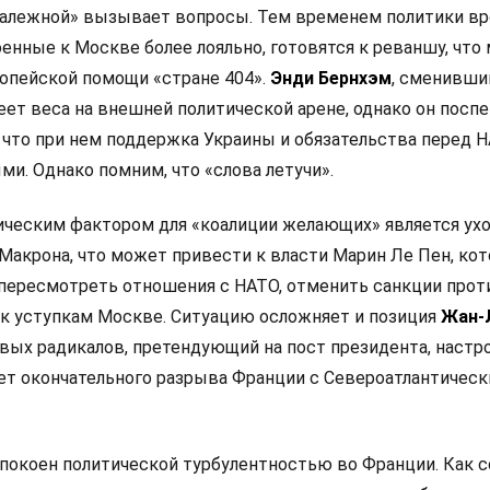
залежной» вызывает вопросы. Тем временем политики в
оенные к Москве более лояльно, готовятся к реваншу, что
опейской помощи «стране 404».
Энди Бернхэм
, сменивши
еет веса на внешней политической арене, однако он посп
 что при нем поддержка Украины и обязательства перед 
и. Однако помним, что «слова летучи».
ческим фактором для «коалиции желающих» является ух
Макрона, что может привести к власти Марин Ле Пен, кот
 пересмотреть отношения с НАТО, отменить санкции прот
 к уступкам Москве. Ситуацию осложняет и позиция
Жан-
левых радикалов, претендующий на пост президента, настр
ет окончательного разрыва Франции с Североатлантичес
покоен политической турбулентностью во Франции. Как 