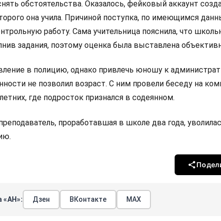
нять обстоятельства. Оказалось, фейковый аккаунт созда
торого она учила. Причиной поступка, по имеющимся данн
онтрольную работу. Сама учительница пояснила, что школь
лнив задания, поэтому оценка была выставлена объективн
явление в полицию, однако привлечь юношу к администрат
ности не позволил возраст. С ним провели беседу на ком
етних, где подросток признался в содеянном.
реподаватель, проработавшая в школе два года, уволилас
ию.
Подел
 «АН»:
Дзен
ВКонтакте
МАХ