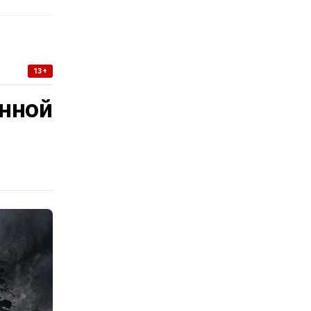
13+
нной