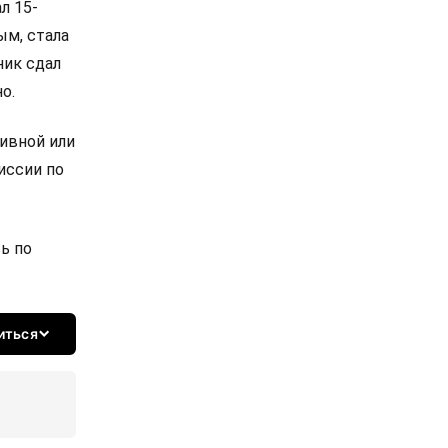
л 15-
ым, стала
ник сдал
о.
ивной или
иссии по
ь по
иться