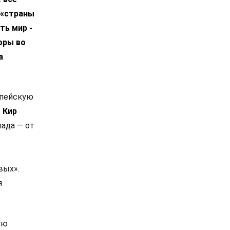
 «страны
ть мир -
оры во
а
опейскую
.
Кир
ада — от
в
вых».
я
ую