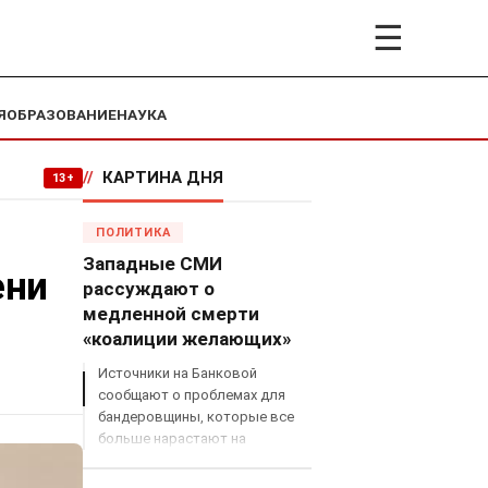
☰
Я
ОБРАЗОВАНИЕ
НАУКА
//
КАРТИНА ДНЯ
13+
ПОЛИТИКА
Западные СМИ
ени
рассуждают о
медленной смерти
«коалиции желающих»
Источники на Банковой
сообщают о проблемах для
бандеровщины, которые все
больше нарастают на
международном поле, что
сильно ударит по позициям