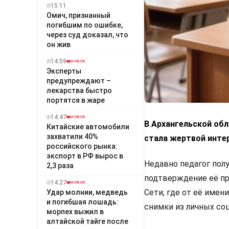
15:11
Омич, признанный
погибшим по ошибке,
через суд доказал, что
он жив
14:59
НОВОЕ
Эксперты
предупреждают –
лекарства быстро
портятся в жаре
14:47
НОВОЕ
В Архангельской обл
Китайские автомобили
захватили 40%
стала жертвой инте
российского рынка:
экспорт в РФ вырос в
Недавно педагог пол
2,3 раза
подтверждение её пр
14:27
НОВОЕ
Сети, где от её име
Удар молнии, медведь
и погибшая лошадь:
снимки из личных со
морпех выжил в
алтайской тайге после