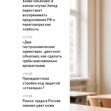
Хазин объяснил, в
каком случае Запад
перестанет
воспринимать
предложения РФ о
переговорах как
слабость
17:37
«Два
гастрономических
ориентира»: диетолог
объяснил, как сделать
грибы максимально
ароматными
16:47
Президентская
стройка под защитой
«отказных»?
15:26
Рынок труда в России
сменил цвет кожи