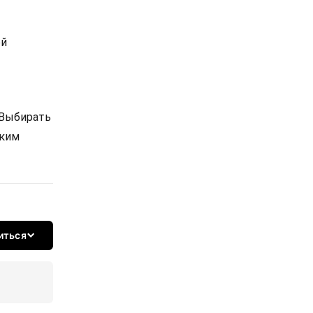
ой
 Выбирать
ским
иться