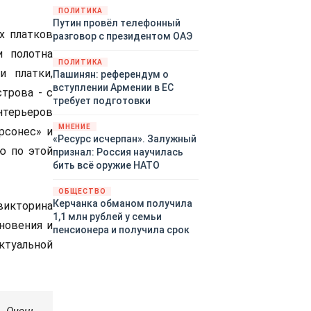
закупленное ранее оружие.
ПОЛИТИКА
Путин провёл телефонный
Также американская
х платков
разговор с президентом ОАЭ
администрация скидывает на
европейцев снабжение
и полотна
ПОЛИТИКА
киевского режима оружием,
и платки,
Пашинян: референдум о
которое стремится продавать
вступлении Армении в ЕС
трова - с
всем новым снабженцам.
требует подготовки
Однако часто возникают
нтерьеров
предположения о возможном
МНЕНИЕ
рсонес» и
«сменщике» американцев на
«Ресурс исчерпан». Залужный
этом позорном посту.
ю по этой
признал: Россия научилась
Рассмотрим, кто же рвётся на
бить всё оружие НАТО
место «миротворцев».
ОБЩЕСТВО
Керчанка обманом получила
викторина
1,1 млн рублей у семьи
новения и
пенсионера и получила срок
ктуальной
. Очень