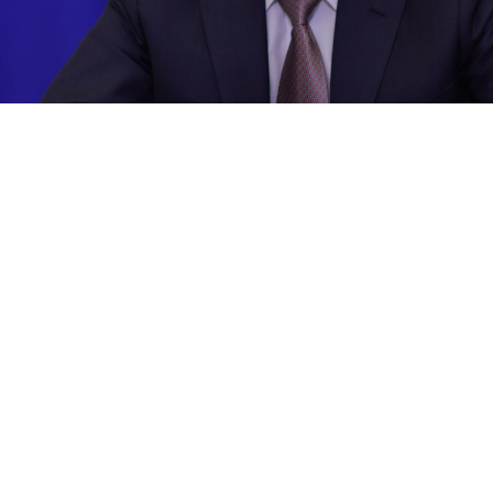
вёл телефонный разговор с лидером Объединённых Ара
м Бен Заидом аль Нахайяном. Беседа, как сообщили в 
конструктивный характер.
стоятельно обсудили текущую ситуацию в зоне Персидск
президент также проинформировал коллегу о положении де
я спецоперации на Украине и обратил внимание на актив
ской деятельности против мирного населения и граждан