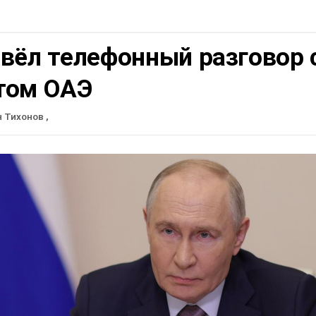
вёл телефонный разговор 
том ОАЭ
н Тихонов
,