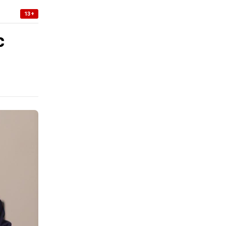
13+
с