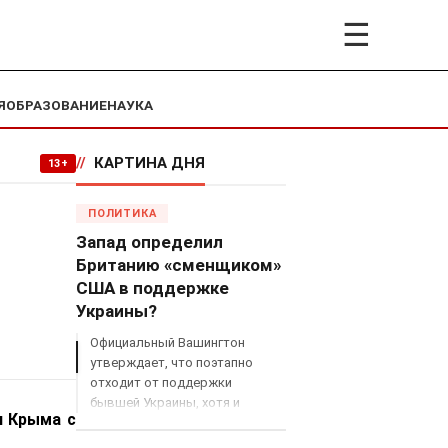
☰
Я
ОБРАЗОВАНИЕ
НАУКА
//
КАРТИНА ДНЯ
13+
ПОЛИТИКА
Запад определил
Британию «сменщиком»
США в поддержке
Украины?
Официальный Вашингтон
утверждает, что поэтапно
отходит от поддержки
бывшей Украины, хотя и
я Крыма с
продолжает снабжать ВСУ
разведданными и поставлять