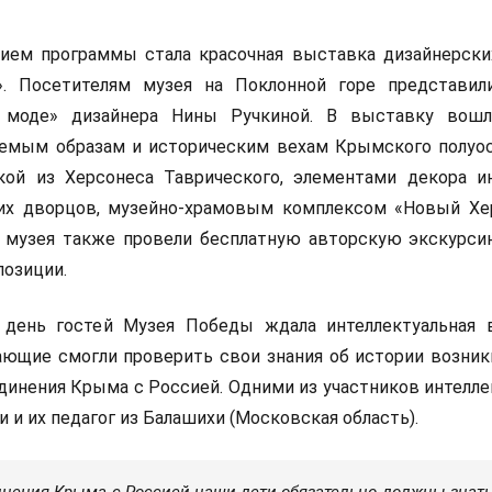
ем программы стала красочная выставка дизайнерски
. Посетителям музея на Поклонной горе представил
 моде» дизайнера Нины Ручкиной. В выставку вошл
емым образам и историческим вехам Крымского полуос
кой из Херсонеса Таврического, элементами декора и
х дворцов, музейно-храмовым комплексом «Новый Хе
й музея также провели бесплатную авторскую экскурси
озиции.
 день гостей Музея Победы ждала интеллектуальная 
ющие смогли проверить свои знания об истории возник
динения Крыма с Россией. Одними из участников интелле
 и их педагог из Балашихи (Московская область).
нения Крыма с Россией наши дети обязательно должны знать