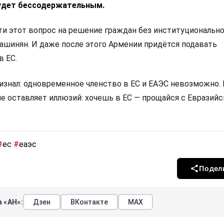
удет бессодержательным.
 этот вопрос на решение граждан без институциональн
Пашинян. И даже после этого Армении придётся подавать
в ЕС.
изнал: одновременное членство в ЕС и ЕАЭС невозможно.
не оставляет иллюзий: хочешь в ЕС — прощайся с Евразий
#
ес
#
еаэс
Подел
 «АН»:
Дзен
ВКонтакте
МАХ