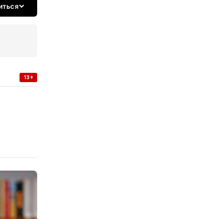
иться
13+