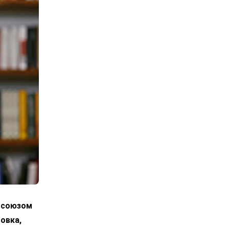
росоюзом
овка,