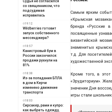
Судья не согласился
со священником, что
подсудимая
Самым ярким событи
исправилась
«Крымская мозаика»
19:12
бренда «Русские в
Wildberries готовит
запуск собственного
посвященные узнава
мессенджера?
византийской мозаи
18:57
знаменитых крымски
Канистровый бум в
т.д. Для посетителе
России закончился:
продажи рухнули на
художественной эксп
81%
18:38
Кроме того, в этот
Из-за попадания БПЛА
«Эрудиториум». Жела
в дом в Керчи
изменено движение
значении Дня воссое
транспорта
игры стали школьники
18:03
Сирсакер, рами и купро:
как выбрать одежду,
«Историю воссоеди