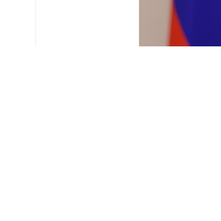
Владимир Путин про
Эмиратов Мухаммедо
носила дружеский и 
ВСЕ НОВОСТИ →
Главы государств об
залива. Российский 
контексте проведени
Киевом террористиче