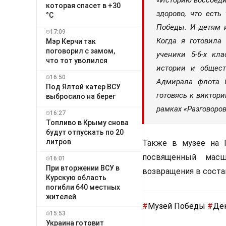
которая спасет в +30
здорово, что есть
°C
Победы. И детям 
17:09
Когда я готовила
Мэр Керчи так
поговорил с замом,
ученики 5-6-х кл
что тот уволился
истории и общес
16:50
Адмирала флота С
Под Ялтой катер ВСУ
готовясь к виктор
выбросило на берег
рамках «Разговоров
16:27
Топливо в Крыму снова
будут отпускать по 20
литров
Также в музее на 
посвященный масш
16:01
При вторжении ВСУ в
возвращения в состав
Курскую область
погибли 640 местных
жителей
#
Музей Победы
#
Де
15:53
Украина готовит