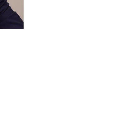
бских
Кремле,
ого
л в
изацию
ской