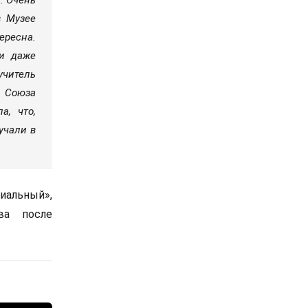
в Музее
ересна.
ли даже
учитель
 Союза
а, что,
учали в
иальный»,
ва после