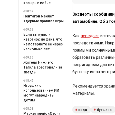
козырь в войне
10:09
Эксперты сообщили, 
Пентагон меняет
ядерные правила игры
автомобиле. Об этом
09:52
Если вы купили
Как
передает
источни
квартиру, не факт, что
последствиями. Напр
не потеряете ее через
несколько лет
прямыми солнечными 
образовать различные
09:35
Жителя Нижнего
непригодным для пит
Тагила арестовали за
бутылку из-за чего р
звезды
18:49
Игрушки с
Рекомендуется храни
использованием ИИ
материалы.
могут навредить
детям
08.08
вода
бутылка
#
#
Маркетплейс «Озон»