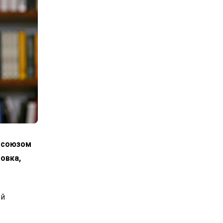
росоюзом
овка,
ой