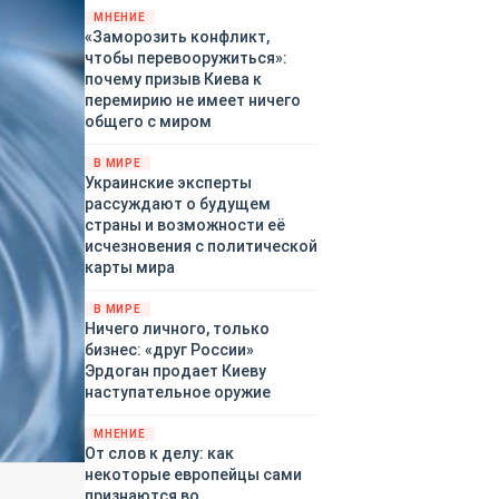
территориями Белгородской,
МНЕНИЕ
«Заморозить конфликт,
Брянской, Владимирской,
чтобы перевооружиться»:
Воронежской, Калужской,
почему призыв Киева к
Курской, Липецкой,
перемирию не имеет ничего
Орловской, Ростовской,
общего с миром
Рязанской, Самарской,
Смоленской, Тверской,
В МИРЕ
Тульской областей,
Украинские эксперты
Московского региона,
рассуждают о будущем
Республики Крым, Республики
страны и возможности её
Татарстан, Краснодарского
исчезновения с политической
края и над акваториями
карты мира
Азовского и Черного морей.
В МИРЕ
Ничего личного, только
бизнес: «друг России»
Эрдоган продает Киеву
наступательное оружие
МНЕНИЕ
От слов к делу: как
некоторые европейцы сами
признаются во