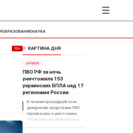
☰
Я
ОБРАЗОВАНИЕ
НАУКА
//
КАРТИНА ДНЯ
13+
АРМИЯ
ПВО РФ за ночь
уничтожила 153
украинских БПЛА над 17
регионами России
В течение прошедшей ночи
дежурными средствами ПВО
перехвачены и уничтожены
153 украинских беспилотных
летательных аппарата
самолетного типа над