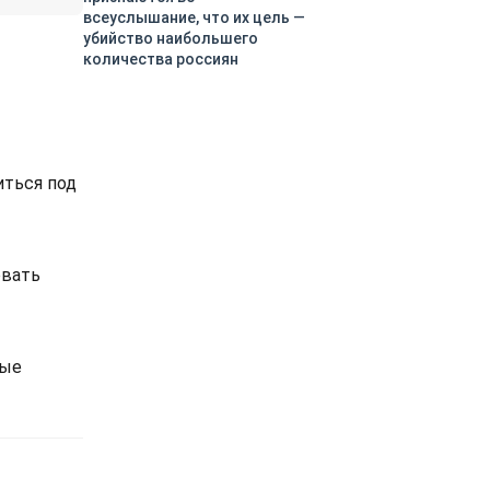
всеуслышание, что их цель —
убийство наибольшего
количества россиян
иться под
овать
вые