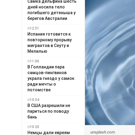
Самка дельфина шесть
дней носила тело
погибшего детеныша у
берегов Австралии
12:51
Испания готовится к
повторному прорыву
мигрантов в Сеуту и
Мелилью
11:06
В Голландии пара
самцов-пингвинов
украла гнездо у самок
ради мечты о
потомстве
10:54
В США разрешили не
париться по поводу
бань
10:20
unsplash.com
Немцы дали евреям