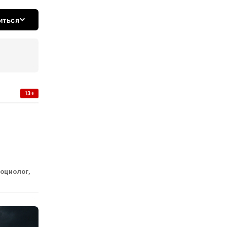
иться
13+
социолог,