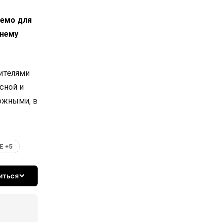
лемо для
днему
вителями
сной и
ожными, в
Е +5
иться