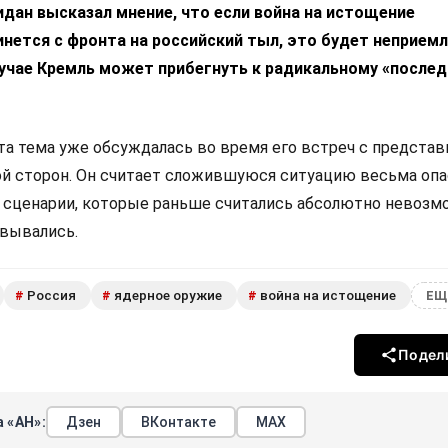
дан высказал мнение, что если война на истощение
нется с фронта на российский тыл, это будет неприем
лучае Кремль может прибегнуть к радикальному «после
эта тема уже обсуждалась во время его встреч с предста
ой сторон. Он считает сложившуюся ситуацию весьма опа
е сценарии, которые раньше считались абсолютно невозм
овывались.
Россия
ядерное оружие
война на истощение
#
#
#
ЕЩ
Подел
 «АН»:
Дзен
ВКонтакте
МАХ