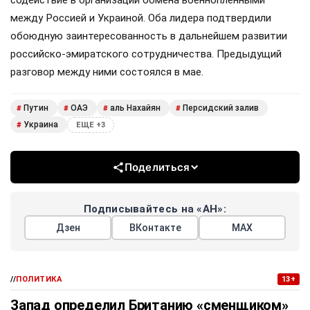
между Россией и Украиной. Оба лидера подтвердили
обоюдную заинтересованность в дальнейшем развитии
российско-эмиратского сотрудничества. Предыдущий
разговор между ними состоялся в мае.
Путин
ОАЭ
аль Нахайян
Персидский залив
#
#
#
#
Украина
#
ЕЩЕ +3
Поделиться
Подписывайтесь на «АН»:
Дзен
ВКонтакте
МАХ
//
ПОЛИТИКА
13+
Запад определил Британию «сменщиком»