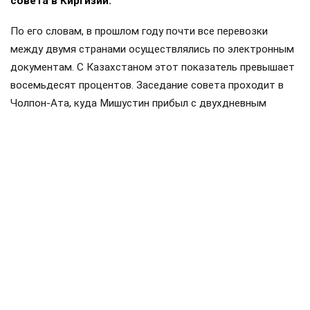
совета в Киргизии.
По его словам, в прошлом году почти все перевозки
между двумя странами осуществлялись по электронным
документам. С Казахстаном этот показатель превышает
восемьдесят процентов. Заседание совета проходит в
Чолпон-Ата, куда Мишустин прибыл с двухдневным
визитом. Накануне в узком составе обсуждались вопросы
продовольственной безопасности и другие темы.
Членами ЕАЭС являются Россия, Белоруссия, Казахстан,
Киргизия и Армения. Статус государств-наблюдателей
имеют Молдавия, Узбекистан, Куба и Иран.
Мишустин
Белоруссия
Казахстан
#
#
#
железная дорога
перевозки
#
#
ЕЩЕ +3
Поделиться