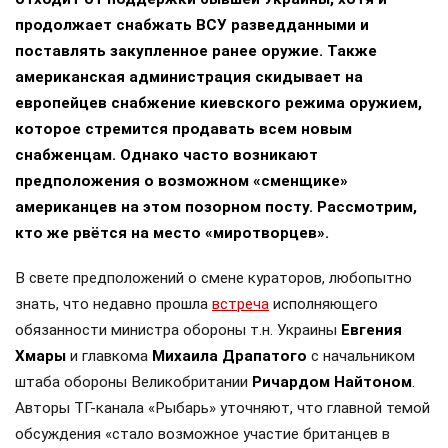
продолжает снабжать ВСУ разведданными и
поставлять закупленное ранее оружие. Также
американская администрация скидывает на
европейцев снабжение киевского режима оружием,
которое стремится продавать всем новым
снабженцам. Однако часто возникают
предположения о возможном «сменщике»
американцев на этом позорном посту. Рассмотрим,
кто же рвётся на место «миротворцев».
В свете предположений о смене кураторов, любопытно
знать, что недавно прошла
встреча
исполняющего
обязанности министра обороны т.н. Украины
Евгения
Хмары
и главкома
Михаила Драпатого
с начальником
штаба обороны Великобритании
Ричардом Найтоном
.
Авторы ТГ-канала «Рыбарь» уточняют, что главной темой
обсуждения «стало возможное участие британцев в