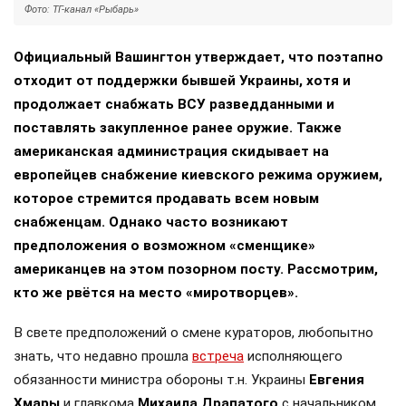
Фото: ТГ-канал «Рыбарь»
Официальный Вашингтон утверждает, что поэтапно
отходит от поддержки бывшей Украины, хотя и
продолжает снабжать ВСУ разведданными и
поставлять закупленное ранее оружие. Также
американская администрация скидывает на
европейцев снабжение киевского режима оружием,
которое стремится продавать всем новым
снабженцам. Однако часто возникают
предположения о возможном «сменщике»
американцев на этом позорном посту. Рассмотрим,
кто же рвётся на место «миротворцев».
В свете предположений о смене кураторов, любопытно
знать, что недавно прошла
встреча
исполняющего
обязанности министра обороны т.н. Украины
Евгения
Хмары
и главкома
Михаила Драпатого
с начальником