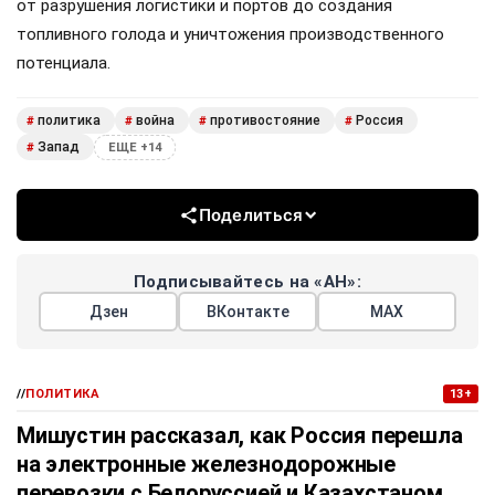
от разрушения логистики и портов до создания
топливного голода и уничтожения производственного
потенциала.
политика
война
противостояние
Россия
#
#
#
#
Запад
#
ЕЩЕ +14
Поделиться
Подписывайтесь на «АН»:
Дзен
ВКонтакте
МАХ
//
ПОЛИТИКА
13+
Мишустин рассказал, как Россия перешла
на электронные железнодорожные
перевозки с Белоруссией и Казахстаном