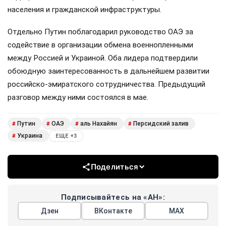
населения и гражданской инфраструктуры.
Отдельно Путин поблагодарил руководство ОАЭ за
содействие в организации обмена военнопленными
между Россией и Украиной. Оба лидера подтвердили
обоюдную заинтересованность в дальнейшем развитии
российско-эмиратского сотрудничества. Предыдущий
разговор между ними состоялся в мае.
Путин
ОАЭ
аль Нахайян
Персидский залив
#
#
#
#
Украина
#
ЕЩЕ +3
Поделиться
Подписывайтесь на «АН»:
Дзен
ВКонтакте
МАХ