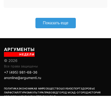
+7 (495) 981-68-36
anonline@argumenti.ru
ПОЛИТИКА
ЭКОНОМИКА
В МИРЕ
ОБЩЕСТВО
ШОУБИЗ
СПОРТ
ЗДОРОВЬЕ
ЛАЙФСТАЙЛ
ТУРИЗМ
КУЛЬТУРА
ПРАВОВЕД
ГОРОД М
САД-ОГОРОД
ИСТОРИЯ
ОБРАЗОВАНИЕ
АРМИЯ
ХАЙТЕК
СКАНДАЛ
Об издании
Главная
Все новости
Авторы
Новости партнеров
Учредитель: ООО «ИЦТ и ИЭТ»
Издатель: ООО «Медианет»
Главный редактор печатной версии: Угланов Андрей Иванович
Главный редактор сетевого издания (сайта): Вавилов Андрей
Александрович
Заместитель главного редактора: Аверьянова Олеся Сергеевна
Адрес редакции: 119002, г. Москва, ул. Арбат, д. 29, 1-й этаж, пом. IV,
комн. 2
18+
Возрастная категория сайта:
Редакция:
+7 (495) 981-68-36
/
anonline@argumenti.ru