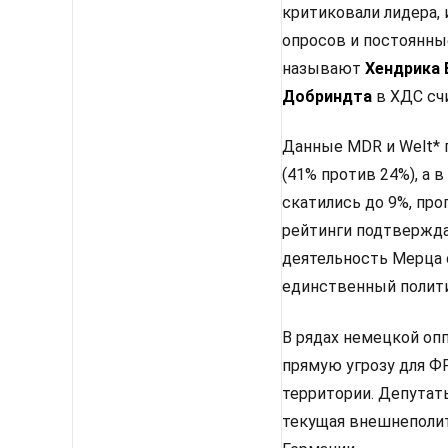
критиковали лидера, 
опросов и постоянны
называют
Хендрика
Добриндта
в ХДС сч
Данные MDR и Welt* 
(41% против 24%), а
скатились до 9%, про
рейтинги подтвержда
деятельность Мерца 
единственный полити
В рядах немецкой оп
прямую угрозу для Ф
территории. Депутаты
текущая внешнеполит