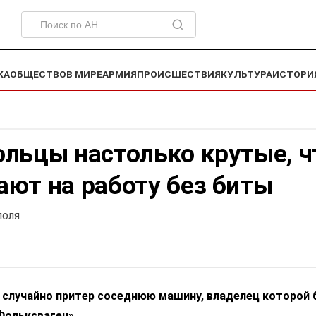
КА
ОБЩЕСТВО
В МИРЕ
АРМИЯ
ПРОИСШЕСТВИЯ
КУЛЬТУРА
ИСТОРИ
ольцы настолько крутые, ч
ют на работу без биты
поля
 случайно притер соседнюю машину, владелец которой 
Фольксваген».