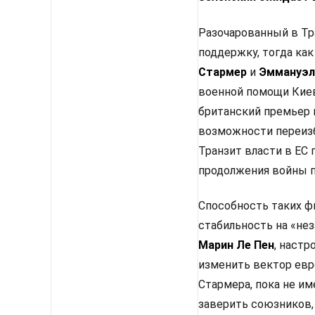
Разочарованный в Тр
поддержку, тогда как
Стармер
и
Эммануэл
военной помощи Киев
британский премьер 
возможности переизб
Транзит власти в ЕС
продолжения войны п
Способность таких ф
стабильность на «не
Марин Ле Пен
, настр
изменить вектор евр
Стармера, пока не им
заверить союзников,