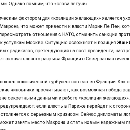
и. Однако помним, что «слова летучи».
ческим фактором для «коалиции желающих» является ух
Макрона, что может привести к власти Марин Ле Пен, кот
 пересмотреть отношения с НАТО, отменить санкции прот
 к уступкам Москве. Ситуацию осложняет и позиция
Жан-
левых радикалов, претендующий на пост президента, настр
ет окончательного разрыва Франции с Североатлантичес
покоен политической турбулентностью во Франции. Как 
анские чиновники просчитывают, как возможная победа ра
мене секретными данными и работе «коалиции желающих».
редупреждают: если власть в Париже перейдет к сторон
 столкнется с серьезным кризисом. Сейчас дипломаты л
 сможет занять место Макрона и стать новым надежным п