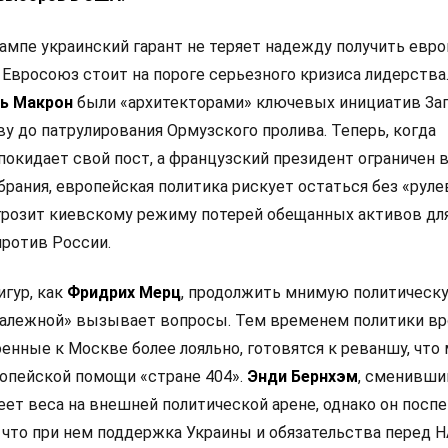
ампе украинский гарант не теряет надежду получить евр
 Евросоюз стоит на пороге серьезного кризиса лидерства
ь Макрон
были «архитекторами» ключевых инициатив Зап
у до патрулирования Ормузского пролива. Теперь, когда
покидает свой пост, а французский президент ограничен 
рания, европейская политика рискует остаться без «руле
 грозит киевскому режиму потерей обещанных активов дл
ротив России.
игур, как
Фридрих Мерц
, продолжить мнимую политическ
залежной» вызывает вопросы. Тем временем политики в
оенные к Москве более лояльно, готовятся к реваншу, что
опейской помощи «стране 404».
Энди Бернхэм
, сменивши
еет веса на внешней политической арене, однако он посп
 что при нем поддержка Украины и обязательства перед 