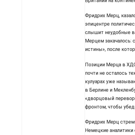
Британии на континен
Фридрих Мерц, казало
эпицентре политическ
слышит неудобные во
Мерцем закачалось: 
истины», после котор
Позиции Мерца в ХДС 
почти не осталось те
кулуарах уже называ
в Берлине и Мекленбу
«дворцовый перевор
фронтом, чтобы убед
Фридрих Мерц стреми
Немецкие аналитики 