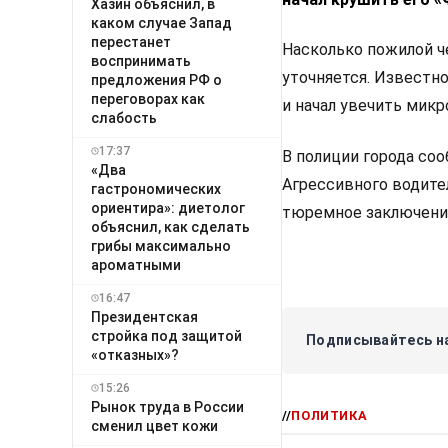
Хазин объяснил, в
каком случае Запад
перестанет
Насколько пожилой че
воспринимать
уточняется. Известн
предложения РФ о
переговорах как
и начал увечить микр
слабость
17:37
В полиции города соо
«Два
Агрессивного водител
гастрономических
ориентира»: диетолог
тюремное заключени
объяснил, как сделать
грибы максимально
ароматными
16:47
Президентская
стройка под защитой
Подписывайтесь на
«отказных»?
15:26
Рынок труда в России
//
ПОЛИТИКА
сменил цвет кожи