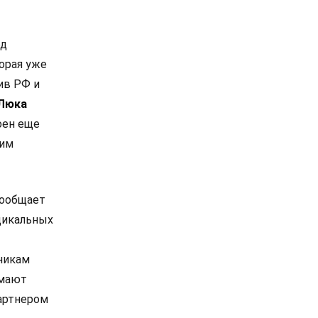
од
орая уже
ив РФ и
Люка
оен еще
ким
сообщает
дикальных
никам
омают
артнером