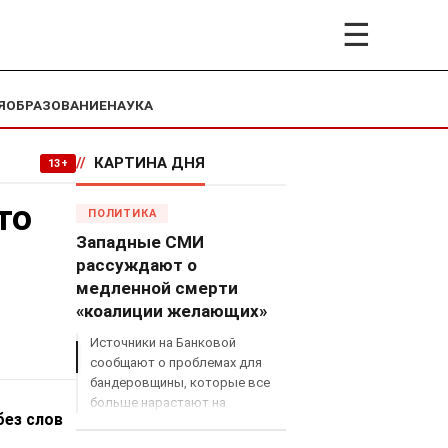
☰
Я
ОБРАЗОВАНИЕ
НАУКА
//
КАРТИНА ДНЯ
13+
то
ПОЛИТИКА
Западные СМИ
рассуждают о
медленной смерти
«коалиции желающих»
Источники на Банковой
сообщают о проблемах для
бандеровщины, которые все
больше нарастают на
без слов
международном поле, что
сильно ударит по позициям