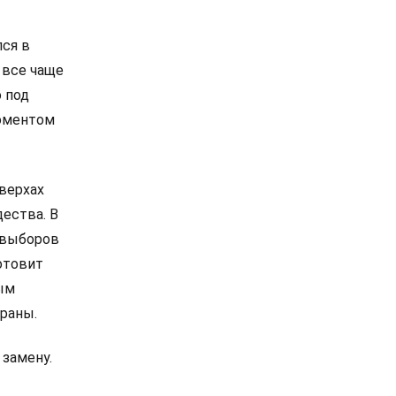
лся в
 все чаще
 под
моментом
 верхах
дества. В
е выборов
отовит
ым
раны.
 замену.