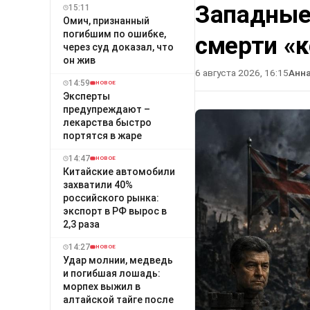
Западные
15:11
Омич, признанный
погибшим по ошибке,
смерти «
через суд доказал, что
он жив
6 августа 2026, 16:15
Анн
14:59
НОВОЕ
Эксперты
предупреждают –
лекарства быстро
портятся в жаре
14:47
НОВОЕ
Китайские автомобили
захватили 40%
российского рынка:
экспорт в РФ вырос в
2,3 раза
14:27
НОВОЕ
Удар молнии, медведь
и погибшая лошадь:
морпех выжил в
алтайской тайге после