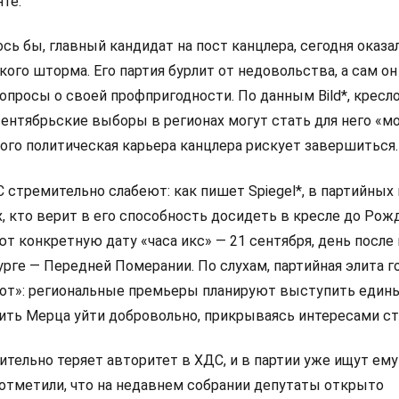
те.
сь бы, главный кандидат на пост канцлера, сегодня оказа
ого шторма. Его партия бурлит от недовольства, а сам он
просы о своей профпригодности. По данным Bild*, кресло
сентябрьские выборы в регионах могут стать для него «
ого политическая карьера канцлера рискует завершиться.
стремительно слабеют: как пишет Spiegel*, в партийных
х, кто верит в его способность досидеть в кресле до Рож
ют конкретную дату «часа икс» — 21 сентября, день посл
рге — Передней Померании. По слухам, партийная элита г
от»: региональные премьеры планируют выступить един
ить Мерца уйти добровольно, прикрываясь интересами ст
тельно теряет авторитет в ХДС, и в партии уже ищут ему
отметили, что на недавнем собрании депутаты открыто