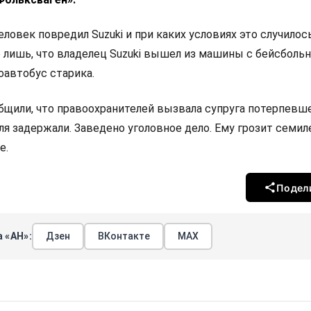
ловек повредил Suzuki и при каких условиях это случилос
о лишь, что владелец Suzuki вышел из машины с бейсболь
оавтобус старика.
бщили, что правоохранителей вызвала супруга потерпевше
я задержали. Заведено уголовное дело. Ему грозит семил
е.
Подел
 «АН»:
Дзен
ВКонтакте
МАХ