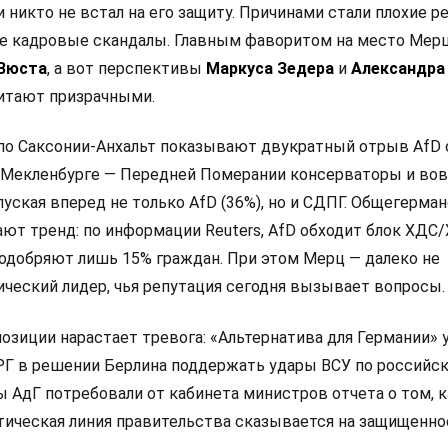
и никто не встал на его защиту. Причинами стали плохие р
е кадровые скандалы. Главным фаворитом на место Мер
 Вюста
, а вот перспективы
Маркуса Зедера
и
Александра
итают призрачными.
по Саксонии-Анхальт показывают двукратный отрыв AfD
 в Мекленбурге — Передней Померании консерваторы и во
пуская вперед не только AfD (36%), но и СДПГ. Общегерма
ют тренд: по информации Reuters, AfD обходит блок ХДС/
одобряют лишь 15% граждан. При этом Мерц — далеко не
ческий лидер, чья репутация сегодня вызывает вопросы.
позиции нарастает тревога: «Альтернатива для Германии»
РГ в решении Берлина поддержать удары ВСУ по российс
 АдГ потребовали от кабинета министров отчета о том, к
ическая линия правительства сказывается на защищенно