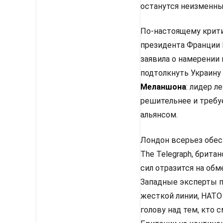
останутся неизменным
По-настоящему крити
президента Франции 
заявила о намерении
подтолкнуть Украину
Меланшона
: лидер 
решительнее и требу
альянсом.
Лондон всерьез обес
The Telegraph, брит
сил отразится на об
Западные эксперты п
жесткой линии, НАТО
голову над тем, кто