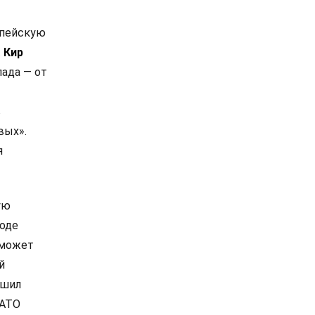
опейскую
.
Кир
ада — от
в
вых».
я
ую
роде
 может
й
ешил
НАТО