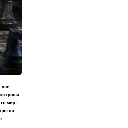
 все
 «страны
ть мир -
оры во
а