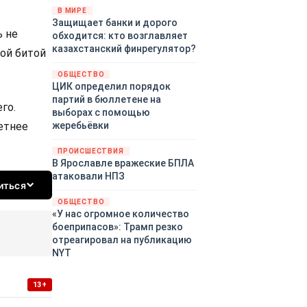
«страны 404» в следующем
В МИРЕ
Защищает банки и дорого
году. Однако киевские
ь не
обходится: кто возглавляет
временщики не торопятся
казахстанский финрегулятор?
заключать мир - ведь есть
ной битой
поддержка в ЕС.
ОБЩЕСТВО
Политический кризис в
ЦИК определил порядок
Британии и Германии, выборы
партий в бюллетене на
го.
во Франции могут полностью
выборах с помощью
изменить геополитический
етнее
жеребьёвки
ландшафт в мире, пока
Зеленский ожидает выборов
ПРОИСШЕСТВИЯ
в США.
В Ярославле вражеские БПЛА
атаковали НПЗ
иться
ОБЩЕСТВО
«У нас огромное количество
боеприпасов»: Трамп резко
отреагировал на публикацию
NYT
13+