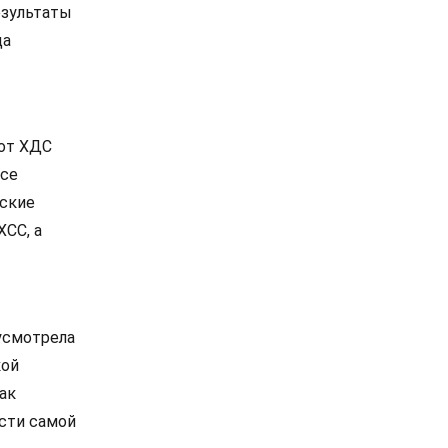
езультаты
ца
 от ХДС
все
нские
ХСС, а
 усмотрела
кой
ак
сти самой