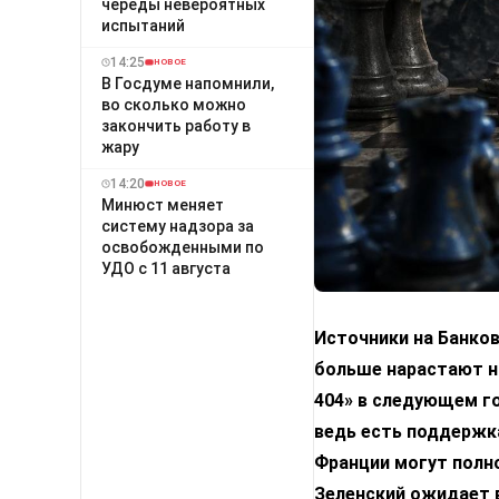
череды невероятных
испытаний
14:25
НОВОЕ
В Госдуме напомнили,
во сколько можно
закончить работу в
жару
14:20
НОВОЕ
Минюст меняет
систему надзора за
освобожденными по
УДО с 11 августа
Источники на Банко
больше нарастают н
404» в следующем го
ведь есть поддержка
Франции могут полн
Зеленский ожидает 