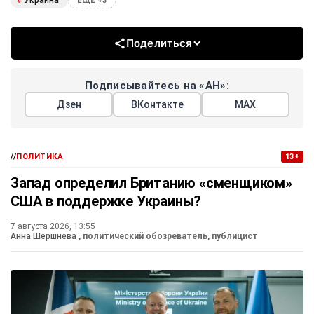
Украина
#
ЕЩЕ +3
Поделиться
Подписывайтесь на «АН»:
Дзен
ВКонтакте
МАХ
//
ПОЛИТИКА
13+
Запад определил Британию «сменщиком»
США в поддержке Украины?
7 августа 2026, 13:55
Анна Шершнева
, политический обозреватель, публицист