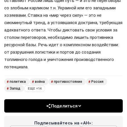
оставляют России лишь один путь — и это не переговоры
со злобным карликом т.н. Украиной или его западными
хозяевами. Ставка на «мир через силу» — это не
сиюминутный тренд, а устоявшаяся доктрина, требующая
адекватного ответа. Чтобы диктовать свои условия за
столом переговоров, необходимо лишить противника
ресурсной базы. Речь идет о комплексном воздействии:
от разрушения логистики и портов до создания
топливного голода и уничтожения производственного
потенциала.
политика
война
противостояние
Россия
#
#
#
#
Запад
#
ЕЩЕ +14
Поделиться
Подписывайтесь на «АН»: