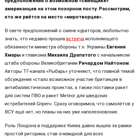
предположения о возможном «сменщике»
американцев на этом позорном посту. Рассмотрим,
кто же рвётся на место «миротворцев».
В свете предположений о смене кураторов, любопытно
знать, что недавно прошла
встреча
исполняющего
обязанности министра обороны т.н. Украины
Евгения
Хмары
и главкома
Михаила Драпатого
с начальником
штаба обороны Великобритании
Ричардом Найтоном
.
Авторы ТГ-канала «Рыбарь» уточняют, что главной темой
обсуждения «стало возможное участие британцев в
антибаллистических проектах, а также поставки ракет
для систем ПВО и ракет Meteor для шведских
истребителей Gripen». Сразу оговоримся, что самолётов у
ВСУ ещё нет, но планы на них уже наполеоновские.
Роль Лондона в поддержке Киева давно вышла за рамки
простой риторики, став очевидной для всех