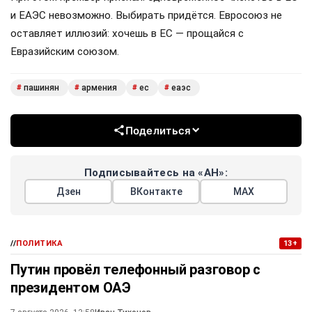
и ЕАЭС невозможно. Выбирать придётся. Евросоюз не
оставляет иллюзий: хочешь в ЕС — прощайся с
Евразийским союзом.
пашинян
армения
ес
еаэс
#
#
#
#
Поделиться
Подписывайтесь на «АН»:
Дзен
ВКонтакте
МАХ
//
ПОЛИТИКА
13+
Путин провёл телефонный разговор с
президентом ОАЭ