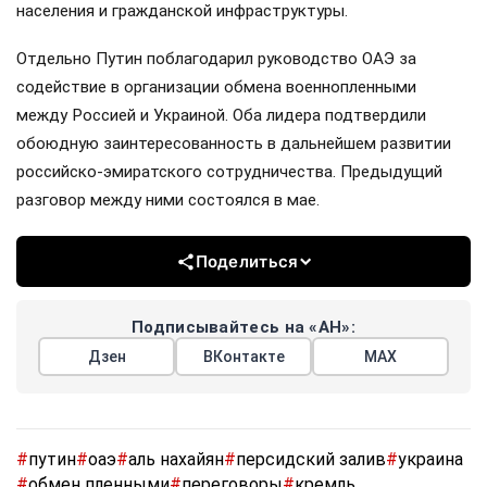
населения и гражданской инфраструктуры.
Отдельно Путин поблагодарил руководство ОАЭ за
содействие в организации обмена военнопленными
между Россией и Украиной. Оба лидера подтвердили
обоюдную заинтересованность в дальнейшем развитии
российско-эмиратского сотрудничества. Предыдущий
разговор между ними состоялся в мае.
Поделиться
Подписывайтесь на «АН»:
Дзен
ВКонтакте
МАХ
#
путин
#
оаэ
#
аль нахайян
#
персидский залив
#
украина
#
обмен пленными
#
переговоры
#
кремль