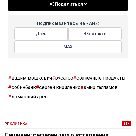
Поделиться
Подписывайтесь на «АН»:
Дзен
ВКонтакте
МАХ
#
вадим мошкович
#
русагро
#
солнечные продукты
#
собинбанк
#
сергей кириленко
#
амир галлямов
#
домашний арест
//
ПОЛИТИКА
13+
Пашинян: референдум о вступлении