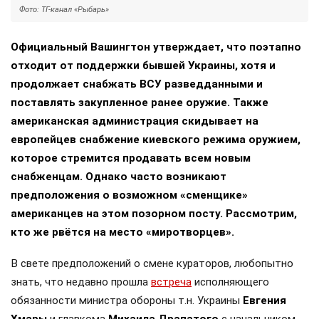
Фото: ТГ-канал «Рыбарь»
Официальный Вашингтон утверждает, что поэтапно
отходит от поддержки бывшей Украины, хотя и
продолжает снабжать ВСУ разведданными и
поставлять закупленное ранее оружие. Также
американская администрация скидывает на
европейцев снабжение киевского режима оружием,
которое стремится продавать всем новым
снабженцам. Однако часто возникают
предположения о возможном «сменщике»
американцев на этом позорном посту. Рассмотрим,
кто же рвётся на место «миротворцев».
В свете предположений о смене кураторов, любопытно
знать, что недавно прошла
встреча
исполняющего
обязанности министра обороны т.н. Украины
Евгения
Хмары
и главкома
Михаила Драпатого
с начальником