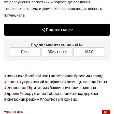
от разрушения логистики и портов до создания
топливного голода и уничтожения производственного
потенциала.
Поделиться
Подписывайтесь на «АН»:
Дзен
ВКонтакте
МАХ
#
политика
#
война
#
противостояние
#
россия
#
запад
#
фронт
#
украинский конфликт
#
помощь запада
#
сша
#
евросоюз
#
британия
#
баллистические ракеты
#
дроны
#
вооружение
#
обеспечение
#
поддержка
#
киевский режим
#
прогнозы
#
кризис
//
ПОЛИТИКА
13+