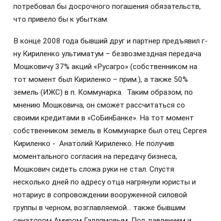
потребовал бы досрочного погашения обязательств,
что привело бы к убыткам.
В конце 2008 года бывший друг и партнер предъявил г-
ну Кириленко ультиматум – безвозмездная передача
Мошковичу 37% акций «Русагро» (собственником на
тот момент был Кириленко – прим.), а также 50%
земель (ИЖС) в п. Коммунарка. Таким образом, по
мнению Мошковича, он сможет рассчитаться со
своими кредитами в «СоБинБанке». На тот момент
собственником земель в Коммунарке был отец Сергея
Кириленко - Анатолий Кириленко. Не получив
моментального согласия на передачу бизнеса,
Мошкович сидеть сложа руки не стал. Спустя
несколько дней по адресу отца нагрянули юристы и
нотариус в сопровождении вооруженной силовой
группы в черном, возглавляемой… также бывшим
сенатором Амиром Галлямовым. Под давлением и