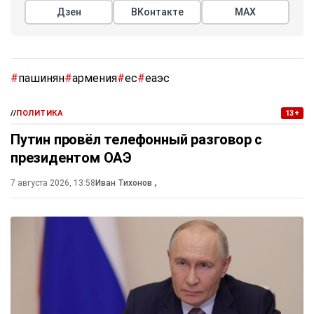
Дзен
ВКонтакте
МАХ
#
пашинян
#
армения
#
ес
#
еаэс
//
ПОЛИТИКА
13+
Путин провёл телефонный разговор с
президентом ОАЭ
7 августа 2026, 13:58
Иван Тихонов
,