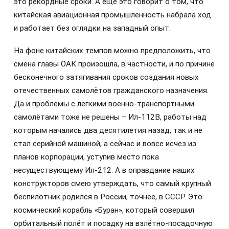
это рекордные сроки. А ещё это говорит о том, что
китайская авиационная промышленность набрала ход
и работает без оглядки на западный опыт.
На фоне китайских темпов можно предположить, что
смена главы ОАК произошла, в частности, и по причине
бесконечного затягивания сроков создания новых
отечественных самолётов гражданского назначения.
Да и проблемы с лёгкими военно-транспортными
самолётами тоже не решены – Ил-112В, работы над
которым начались два десятилетия назад, так и не
стал серийной машиной, а сейчас и вовсе исчез из
планов корпорации, уступив место пока
несуществующему Ил-212. А в оправдание наших
конструкторов смею утверждать, что самый крупный
беспилотник родился в России, точнее, в СССР. Это
космический корабль «Буран», который совершил
орбитальный полёт и посадку на взлётно-посадочную