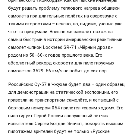
британского «Конкорда». Как китайские инженеры
будут решать проблему теплового нагрева обшивки
самолёта при длительных полётах на сверхзвуке с
такими скоростями – неясно, но, видимо, учёные уже
что-то придумали. Внешне же самолёт похож на
самый быстрый в истории американский реактивный
самолёт-шпион Lockheed SR-71 «Чёрный дрозд»
родом из 50–60‑х годов прошлого века. Его
абсолютный рекорд скорости для пилотируемых
самолётов 3529, 56 км/ч не побит до сих пор.
Российских Су-57 в Чжухае будет два – один образец
для демонстрации на статической экспозиции, его
привезли на транспортном самолёте, и летающий с
бортовым номером 054 прилетел «своим ходом». Его
пилотирует Герой России заслуженный лётчик-
испытатель Сергей Богдан. Значит, покорять высшим
пилотажем зрителей будут не только «Русские