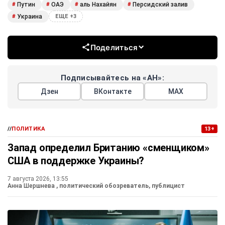
Путин
ОАЭ
аль Нахайян
Персидский залив
#
#
#
#
Украина
#
ЕЩЕ +3
Поделиться
Подписывайтесь на «АН»:
Дзен
ВКонтакте
МАХ
//
ПОЛИТИКА
13+
Запад определил Британию «сменщиком»
США в поддержке Украины?
7 августа 2026, 13:55
Анна Шершнева
, политический обозреватель, публицист