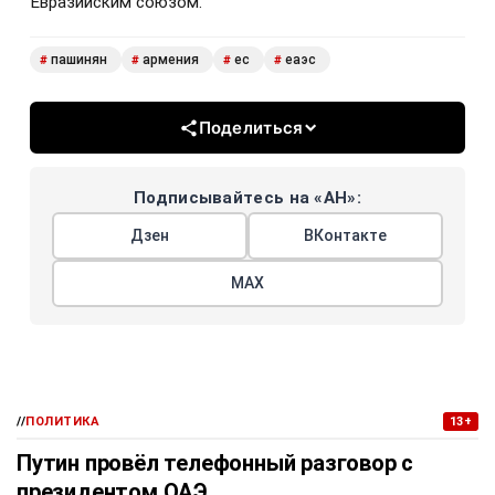
Евразийским союзом.
пашинян
армения
ес
еаэс
#
#
#
#
Поделиться
Подписывайтесь на «АН»:
Дзен
ВКонтакте
МАХ
//
ПОЛИТИКА
13+
Путин провёл телефонный разговор с
президентом ОАЭ