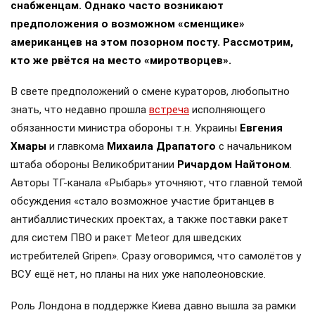
снабженцам. Однако часто возникают
предположения о возможном «сменщике»
американцев на этом позорном посту. Рассмотрим,
кто же рвётся на место «миротворцев».
В свете предположений о смене кураторов, любопытно
знать, что недавно прошла
встреча
исполняющего
обязанности министра обороны т.н. Украины
Евгения
Хмары
и главкома
Михаила Драпатого
с начальником
штаба обороны Великобритании
Ричардом Найтоном
.
Авторы ТГ-канала «Рыбарь» уточняют, что главной темой
обсуждения «стало возможное участие британцев в
антибаллистических проектах, а также поставки ракет
для систем ПВО и ракет Meteor для шведских
истребителей Gripen». Сразу оговоримся, что самолётов у
ВСУ ещё нет, но планы на них уже наполеоновские.
Роль Лондона в поддержке Киева давно вышла за рамки