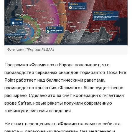
Фото: скрин ТГ-канала РЫБАРЬ
Программа «Фламинго» в Европе показывает, что
производство серьёзных снарядов тормозится. Пока Fire
Point работает над баллистическими ракетами,
производство крылатых «Фламинго» было существенно
расширено. Сделано это за счёт кооперации с гигантами
вроде Safran, новые ракеты получили современную
«начинку» и системы наведения.
Не стоит переоценивать «Фламинго»: сама по себе эта
ракета — далеко не «чудо-оружие». Она медленная и