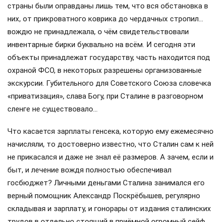
страны были оправданы лишь тем, что вся обстановка в
них, от прикроватного коврика до чердачных стропил…
вождю не принадлежала, о чём свидетельствовали
инвентарные бирки буквально на всём. И сегодня эти
объекты принадлежат государству, часть находится под
охраной ФСО, в некоторых разрешены организованные
экскурсии. Губительного для Советского Союза словечка
«приватизация», слава Богу, при Сталине в разговорном
сленге не существовало…
Что касается зарплаты генсека, которую ему ежемесячно
начисляли, то достоверно известно, что Сталин сам к ней
не прикасался и даже не знал её размеров. А зачем, если и
быт, и лечение вождя полностью обеспечивал
госбюджет? Личными деньгами Сталина занимался его
верный помощник Александр Поскрёбышев, регулярно
складывая и зарплату, и гонорары от издания сталинских
трудов в отдельно стоящий в приёмной огромный сейф.