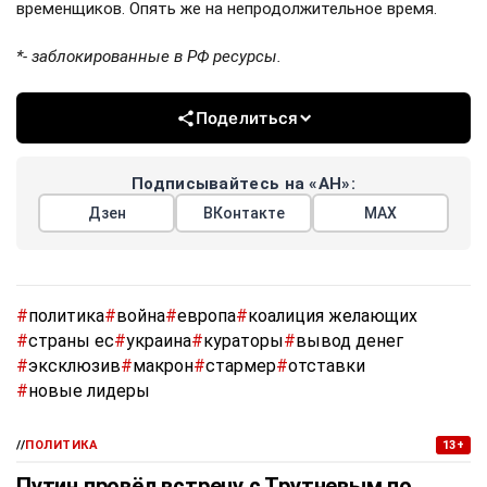
временщиков. Опять же на непродолжительное время.
*- заблокированные в РФ ресурсы.
Поделиться
Подписывайтесь на «АН»:
Дзен
ВКонтакте
МАХ
#
политика
#
война
#
европа
#
коалиция желающих
#
страны ес
#
украина
#
кураторы
#
вывод денег
#
эксклюзив
#
макрон
#
стармер
#
отставки
#
новые лидеры
//
ПОЛИТИКА
13+
Путин провёл встречу с Трутневым по