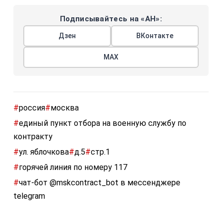
Подписывайтесь на «АН»:
Дзен
ВКонтакте
МАХ
#
россия
#
москва
#
единый пункт отбора на военную службу по
контракту
#
ул. яблочкова
#
д.5
#
стр.1
#
горячей линия по номеру 117
#
чат-бот @mskcontract_bot в мессенджере
telegram