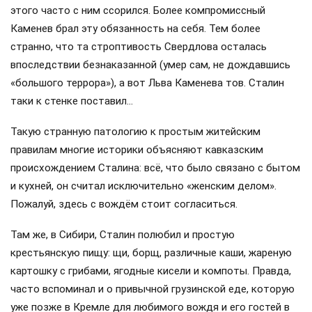
этого часто с ним ссорился. Более компромиссный
Каменев брал эту обязанность на себя. Тем более
странно, что та строптивость Свердлова осталась
впоследствии безнаказанной (умер сам, не дождавшись
«большого террора»), а вот Льва Каменева тов. Сталин
таки к стенке поставил…
Такую странную патологию к простым житейским
правилам многие историки объясняют кавказским
происхождением Сталина: всё, что было связано с бытом
и кухней, он считал исключительно «женским делом».
Пожалуй, здесь с вождём стоит согласиться.
Там же, в Сибири, Сталин полюбил и простую
крестьянскую пищу: щи, борщ, различные каши, жареную
картошку с грибами, ягодные кисели и компоты. Правда,
часто вспоминал и о привычной грузинской еде, которую
уже позже в Кремле для любимого вождя и его гостей в