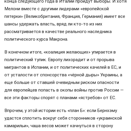
конца следующего года в Италии пройдут выборы. И хотя
Мелони вместе с другими лидерами «европейской
пятерки» (Великобритания, Франция, Германия) имеет все
шансы удержать власть, вряд ли кто-то из них
рассматривается в качестве реального наследника
политического курса Макрона.
В конечном итоге, «коалиция желающих» упирается в
политический тупик. Европу лихорадит и от прорыва
мигрантов в Испании, и от политических качелей в ЕС, и
от усталости от спонсорства «чёрной дыры» Украины, а
еще больше от ставшей очевидным риском опасности
для европейцев попасть в окопы войны против России —
все эти факторы спорят с планами «ястребов» от ЕС.
Впрочем, у этой истории есть «план Б»: если Бернхэму
удастся сплотить вокруг себя сторонников «украинской
камарильи», чаша весов может качнуться в сторону