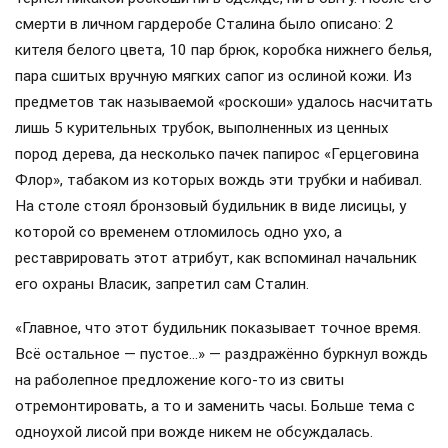
смерти в личном гардеробе Сталина было описано: 2
кителя белого цвета, 10 пар брюк, коробка нижнего белья,
пара сшитых вручную мягких сапог из ослиной кожи. Из
предметов так называемой «роскоши» удалось насчитать
лишь 5 курительных трубок, выполненных из ценных
пород дерева, да несколько пачек папирос «Герцеговина
Флор», табаком из которых вождь эти трубки и набивал.
На столе стоял бронзовый будильник в виде лисицы, у
которой со временем отломилось одно ухо, а
реставрировать этот атрибут, как вспоминал начальник
его охраны Власик, запретил сам Сталин.
«Главное, что этот будильник показывает точное время.
Всё остальное — пустое…» — раздражённо буркнул вождь
на раболепное предложение кого-то из свиты
отремонтировать, а то и заменить часы. Больше тема с
одноухой лисой при вожде никем не обсуждалась.