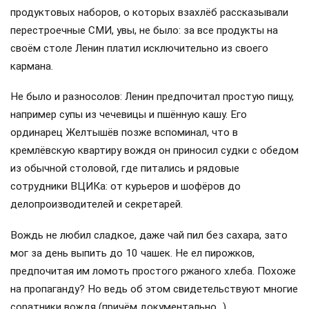
продуктовых наборов, о которых взахлёб рассказывали
перестроечные СМИ, увы, не было: за все продукты на
своём столе Ленин платил исключительно из своего
кармана.
Не было и разносолов: Ленин предпочитал простую пищу,
например супы из чечевицы и пшённую кашу. Его
ординарец Желтышёв позже вспоминал, что в
кремлёвскую квартиру вождя он приносил судки с обедом
из обычной столовой, где питались и рядовые
сотрудники ВЦИКа: от курьеров и шофёров до
делопроизводителей и секретарей.
Вождь не любил сладкое, даже чай пил без сахара, зато
мог за день выпить до 10 чашек. Не ел пирожков,
предпочитая им ломоть простого ржаного хлеба. Похоже
на пропаганду? Но ведь об этом свидетельствуют многие
соратники вождя (причём документально…).