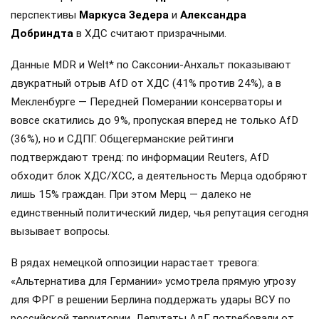
перспективы
Маркуса Зедера
и
Александра
Добриндта
в ХДС считают призрачными.
Данные MDR и Welt* по Саксонии-Анхальт показывают
двукратный отрыв AfD от ХДС (41% против 24%), а в
Мекленбурге — Передней Померании консерваторы и
вовсе скатились до 9%, пропуская вперед не только AfD
(36%), но и СДПГ. Общегерманские рейтинги
подтверждают тренд: по информации Reuters, AfD
обходит блок ХДС/ХСС, а деятельность Мерца одобряют
лишь 15% граждан. При этом Мерц — далеко не
единственный политический лидер, чья репутация сегодня
вызывает вопросы.
В рядах немецкой оппозиции нарастает тревога:
«Альтернатива для Германии» усмотрела прямую угрозу
для ФРГ в решении Берлина поддержать удары ВСУ по
российской территории. Депутаты АдГ потребовали от