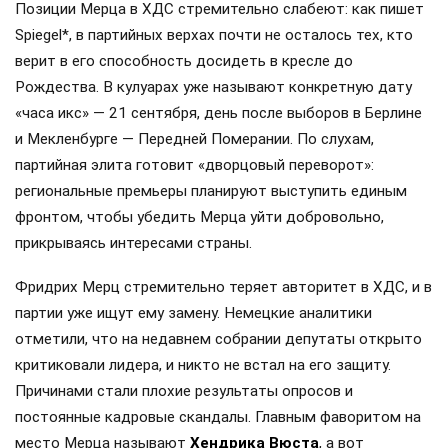
Позиции Мерца в ХДС стремительно слабеют: как пишет
Spiegel*, в партийных верхах почти не осталось тех, кто
верит в его способность досидеть в кресле до
Рождества. В кулуарах уже называют конкретную дату
«часа икс» — 21 сентября, день после выборов в Берлине
и Мекленбурге — Передней Померании. По слухам,
партийная элита готовит «дворцовый переворот»:
региональные премьеры планируют выступить единым
фронтом, чтобы убедить Мерца уйти добровольно,
прикрываясь интересами страны.
Фридрих Мерц стремительно теряет авторитет в ХДС, и в
партии уже ищут ему замену. Немецкие аналитики
отметили, что на недавнем собрании депутаты открыто
критиковали лидера, и никто не встал на его защиту.
Причинами стали плохие результаты опросов и
постоянные кадровые скандалы. Главным фаворитом на
место Мерца называют
Хендрика Вюста
, а вот