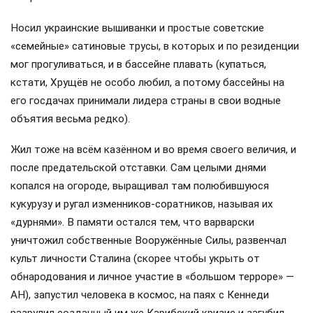
Носил украинские вышиванки и простые советские
«семейные» сатиновые трусы, в которых и по резиденции
мог прогуливаться, и в бассейне плавать (купаться,
кстати, Хрущёв не особо любил, а потому бассейны на
его госдачах принимали лидера страны в свои водные
объятия весьма редко).
Жил тоже на всём казённом и во время своего величия, и
после предательской отставки. Сам целыми днями
копался на огороде, выращивал там полюбившуюся
кукурузу и ругал изменников-соратников, называя их
«дурнями». В памяти остался тем, что варварски
уничтожил собственные Вооружённые Силы, развенчал
культ личности Сталина (скорее чтобы укрыть от
обнародования и личное участие в «большом терроре» —
АН), запустил человека в космос, на паях с Кеннеди
разрулил созданный им же Карибский кризис и загубил