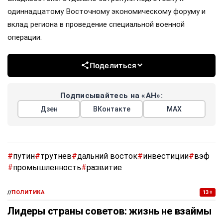
одиннадцатому Восточному экономическому форуму и
вклад региона в проведение специальной военной
операции.
Поделиться
Подписывайтесь на «АН»:
Дзен
ВКонтакте
МАХ
#
путин
#
трутнев
#
дальний восток
#
инвестиции
#
вэф
#
промышленность
#
развитие
//
ПОЛИТИКА
13+
Лидеры страны советов: жизнь не взаймы