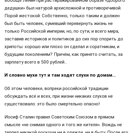
Вообще Ленин при растиражированном образе «доброго
дедушки» был натурой архисложной и противоречивой.
Порой жестокой. Собственно, только таким и должен
был быть человек, сумевший перевернуть жизнь не
только Российской империи, но, по сути, и всего мира,
заставив историков и политиков до сих пор спорить до
хрипоты: хорошо или плохо он сделал и соратникам, и
будущим поколениям? Причём, как принято считать, за
зарплату всего в 500 рублей…
И словно мухи тут и там ходят слухи по домам…
Об этом человеке, вопреки российской традиции
обсуждать всё и всех, при жизни никаких слухов не
существовало: это было смертельно опасно!
Иосиф Сталин правил Советским Союзом в прямом
смысле «не снимая одного и того же кителя». Вождь не
терпел никакой роскоши ни в одежде, ни в быту. После его