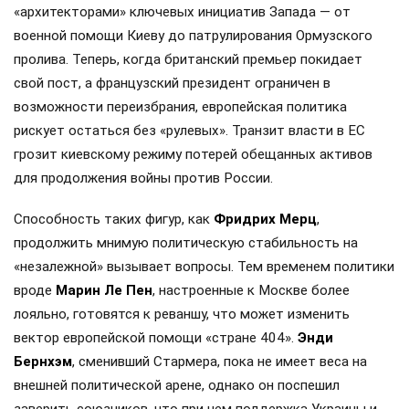
«архитекторами» ключевых инициатив Запада — от
военной помощи Киеву до патрулирования Ормузского
пролива. Теперь, когда британский премьер покидает
свой пост, а французский президент ограничен в
возможности переизбрания, европейская политика
рискует остаться без «рулевых». Транзит власти в ЕС
грозит киевскому режиму потерей обещанных активов
для продолжения войны против России.
Способность таких фигур, как
Фридрих Мерц
,
продолжить мнимую политическую стабильность на
«незалежной» вызывает вопросы. Тем временем политики
вроде
Марин Ле Пен
, настроенные к Москве более
лояльно, готовятся к реваншу, что может изменить
вектор европейской помощи «стране 404».
Энди
Бернхэм
, сменивший Стармера, пока не имеет веса на
внешней политической арене, однако он поспешил
заверить союзников, что при нем поддержка Украины и