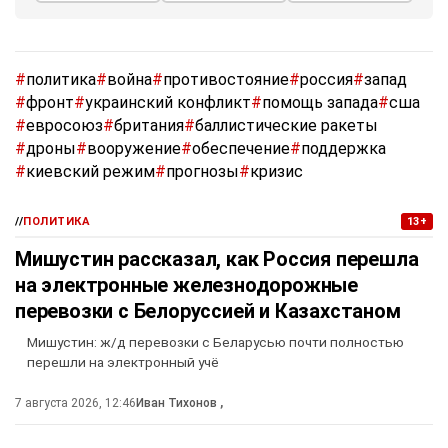
#
политика
#
война
#
противостояние
#
россия
#
запад
#
фронт
#
украинский конфликт
#
помощь запада
#
сша
#
евросоюз
#
британия
#
баллистические ракеты
#
дроны
#
вооружение
#
обеспечение
#
поддержка
#
киевский режим
#
прогнозы
#
кризис
//
ПОЛИТИКА
13+
Мишустин рассказал, как Россия перешла
на электронные железнодорожные
перевозки с Белоруссией и Казахстаном
Мишустин: ж/д перевозки с Беларусью почти полностью
перешли на электронный учё
7 августа 2026, 12:46
Иван Тихонов
,