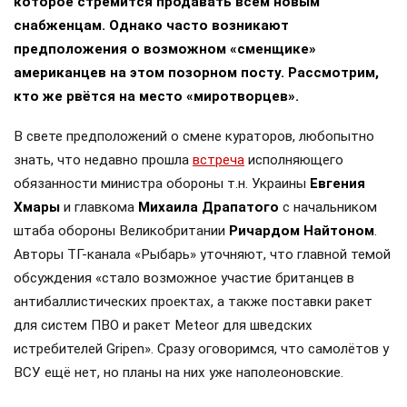
которое стремится продавать всем новым
снабженцам. Однако часто возникают
предположения о возможном «сменщике»
американцев на этом позорном посту. Рассмотрим,
кто же рвётся на место «миротворцев».
В свете предположений о смене кураторов, любопытно
знать, что недавно прошла
встреча
исполняющего
обязанности министра обороны т.н. Украины
Евгения
Хмары
и главкома
Михаила Драпатого
с начальником
штаба обороны Великобритании
Ричардом Найтоном
.
Авторы ТГ-канала «Рыбарь» уточняют, что главной темой
обсуждения «стало возможное участие британцев в
антибаллистических проектах, а также поставки ракет
для систем ПВО и ракет Meteor для шведских
истребителей Gripen». Сразу оговоримся, что самолётов у
ВСУ ещё нет, но планы на них уже наполеоновские.