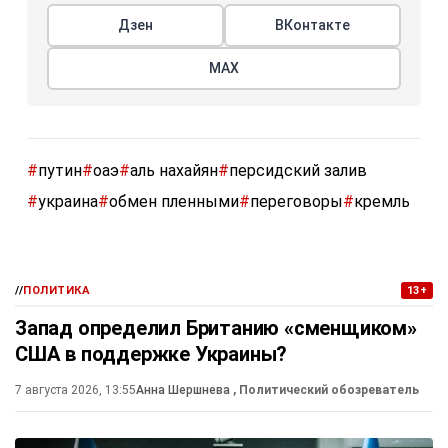
Дзен
ВКонтакте
МАХ
#
путин
#
оаэ
#
аль нахайян
#
персидский залив
#
украина
#
обмен пленными
#
переговоры
#
кремль
//
ПОЛИТИКА
13+
Запад определил Британию «сменщиком»
США в поддержке Украины?
7 августа 2026, 13:55
Анна Шершнева
, Политический обозреватель