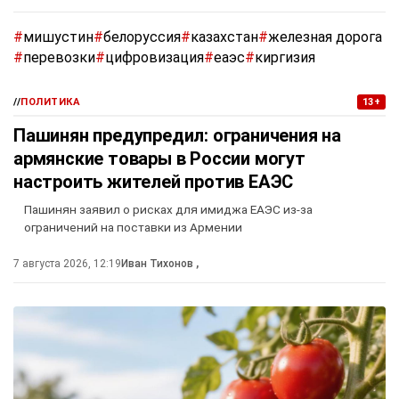
#
мишустин
#
белоруссия
#
казахстан
#
железная дорога
#
перевозки
#
цифровизация
#
еаэс
#
киргизия
//
ПОЛИТИКА
13+
Пашинян предупредил: ограничения на
армянские товары в России могут
настроить жителей против ЕАЭС
Пашинян заявил о рисках для имиджа ЕАЭС из-за
ограничений на поставки из Армении
7 августа 2026, 12:19
Иван Тихонов
,