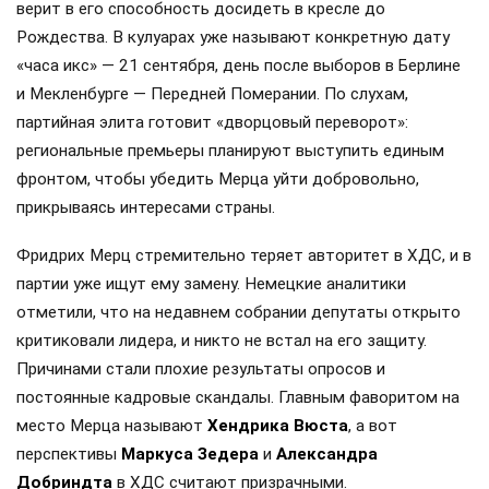
верит в его способность досидеть в кресле до
Рождества. В кулуарах уже называют конкретную дату
«часа икс» — 21 сентября, день после выборов в Берлине
и Мекленбурге — Передней Померании. По слухам,
партийная элита готовит «дворцовый переворот»:
региональные премьеры планируют выступить единым
фронтом, чтобы убедить Мерца уйти добровольно,
прикрываясь интересами страны.
Фридрих Мерц стремительно теряет авторитет в ХДС, и в
партии уже ищут ему замену. Немецкие аналитики
отметили, что на недавнем собрании депутаты открыто
критиковали лидера, и никто не встал на его защиту.
Причинами стали плохие результаты опросов и
постоянные кадровые скандалы. Главным фаворитом на
место Мерца называют
Хендрика Вюста
, а вот
перспективы
Маркуса Зедера
и
Александра
Добриндта
в ХДС считают призрачными.