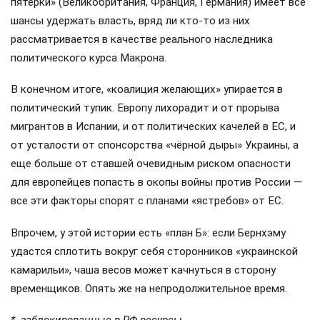
пятерки» (Великобритания, Франция, Германия) имеет все
шансы удержать власть, вряд ли кто-то из них
рассматривается в качестве реального наследника
политического курса Макрона.
В конечном итоге, «коалиция желающих» упирается в
политический тупик. Европу лихорадит и от прорыва
мигрантов в Испании, и от политических качелей в ЕС, и
от усталости от спонсорства «чёрной дыры» Украины, а
еще больше от ставшей очевидным риском опасности
для европейцев попасть в окопы войны против России —
все эти факторы спорят с планами «ястребов» от ЕС.
Впрочем, у этой истории есть «план Б»: если Бернхэму
удастся сплотить вокруг себя сторонников «украинской
камарильи», чаша весов может качнуться в сторону
временщиков. Опять же на непродолжительное время.
*- заблокированные в РФ ресурсы.