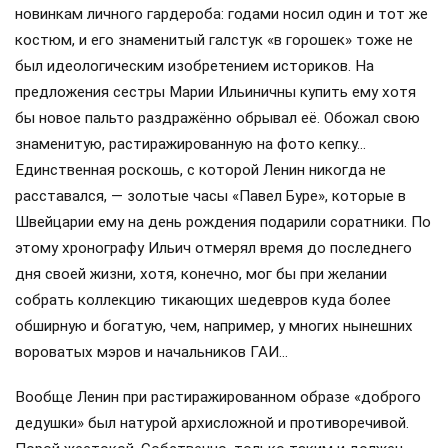
новинкам личного гардероба: годами носил один и тот же
костюм, и его знаменитый галстук «в горошек» тоже не
был идеологическим изобретением историков. На
предложения сестры Марии Ильиничны купить ему хотя
бы новое пальто раздражённо обрывал её. Обожал свою
знаменитую, растиражированную на фото кепку…
Единственная роскошь, с которой Ленин никогда не
расставался, — золотые часы «Павел Буре», которые в
Швейцарии ему на день рождения подарили соратники. По
этому хронографу Ильич отмерял время до последнего
дня своей жизни, хотя, конечно, мог бы при желании
собрать коллекцию тикающих шедевров куда более
обширную и богатую, чем, например, у многих нынешних
вороватых мэров и начальников ГАИ…
Вообще Ленин при растиражированном образе «доброго
дедушки» был натурой архисложной и противоречивой.