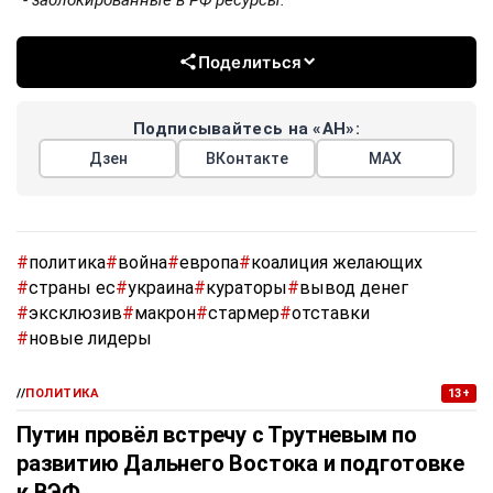
Поделиться
Подписывайтесь на «АН»:
Дзен
ВКонтакте
МАХ
#
политика
#
война
#
европа
#
коалиция желающих
#
страны ес
#
украина
#
кураторы
#
вывод денег
#
эксклюзив
#
макрон
#
стармер
#
отставки
#
новые лидеры
//
ПОЛИТИКА
13+
Путин провёл встречу с Трутневым по
развитию Дальнего Востока и подготовке
к ВЭФ