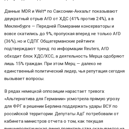
Данные MDR и Welt* по Саксонии-Анхальт показывают
двукратный отрыв AfD от ХДС (41% против 24%), а в
Мекленбурге — Передней Померании консерваторы и
вовсе скатились до 9%, пропуская вперед не только AfD
(36%), но и СДПГ. Общегерманские рейтинги
подтверждают тренд: по информации Reuters, AfD
обходит блок ХДС/ХСС, а деятельность Мерца одобряют
лишь 15% граждан. При этом Мерц — далеко не
единственный политический лидер, чья репутация сегодня
вызывает вопросы.
В рядах немецкой оппозиции нарастает тревога:
«Альтернатива для Германии» усмотрела прямую угрозу
для ФРГ в решении Берлина поддержать удары ВСУ по
российской территории. Депутаты АдГ потребовали от
кабинета министров отчета о том, как текущая
внешнеполитическая линия правительства сказывается на