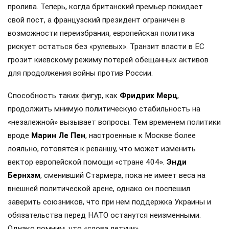
пролива. Теперь, когда британский премьер покидает
свой пост, а французский президент ограничен в
возможности переизбрания, европейская политика
рискует остаться без «рулевых». Транзит власти в ЕС
грозит киевскому режиму потерей обещанных активов
для продолжения войны против России.
Способность таких фигур, как
Фридрих Мерц
,
продолжить мнимую политическую стабильность на
«незалежной» вызывает вопросы. Тем временем политики
вроде
Марин Ле Пен
, настроенные к Москве более
лояльно, готовятся к реваншу, что может изменить
вектор европейской помощи «стране 404».
Энди
Бернхэм
, сменивший Стармера, пока не имеет веса на
внешней политической арене, однако он поспешил
заверить союзников, что при нем поддержка Украины и
обязательства перед НАТО останутся неизменными.
Однако помним, что «слова летучи».