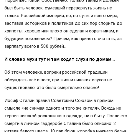
Порой жестокой. Собственно, только таким и должен
был быть человек, сумевший перевернуть жизнь не
только Российской империи, но, по сути, и всего мира,
заставив историков и политиков до сих пор спорить до
хрипоты: хорошо или плохо он сделал и соратникам, и
будущим поколениям? Причём, как принято считать, за
зарплату всего в 500 рублей…
И словно мухи тут и там ходят слухи по домам…
Об этом человеке, вопреки российской традиции
обсуждать всё и всех, при жизни никаких слухов не
существовало: это было смертельно опасно!
Иосиф Сталин правил Советским Союзом в прямом
смысле «не снимая одного и того же кителя». Вождь не
терпел никакой роскоши ни в одежде, ни в быту. После его
смерти в личном гардеробе Сталина было описано: 2
кителя белого цвета, 10 пар брюк, коробка нижнего белья,