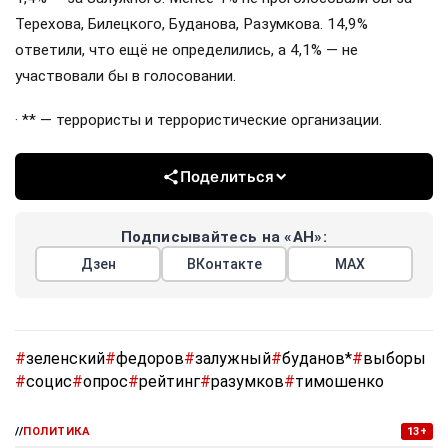
Терехова, Билецкого, Буданова, Разумкова. 14,9%
ответили, что ещё не определились, а 4,1% — не
участвовали бы в голосовании.
· ** — террористы и террористические организации.
Поделиться
Подписывайтесь на «АН»:
Дзен
ВКонтакте
МАХ
#
зеленский
#
федоров
#
залужный
#
буданов*
#
выборы
#
социс
#
опрос
#
рейтинг
#
разумков
#
тимошенко
//
ПОЛИТИКА
13+