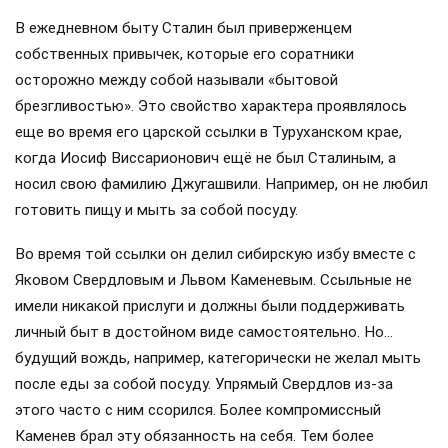
В ежедневном быту Сталин был приверженцем
собственных привычек, которые его соратники
осторожно между собой называли «бытовой
брезгливостью». Это свойство характера проявлялось
еще во время его царской ссылки в Туруханском крае,
когда Иосиф Виссарионович ещё не был Сталиным, а
носил свою фамилию Джугашвили. Например, он не любил
готовить пищу и мыть за собой посуду.
Во время той ссылки он делил сибирскую избу вместе с
Яковом Свердловым и Львом Каменевым. Ссыльные не
имели никакой прислуги и должны были поддерживать
личный быт в достойном виде самостоятельно. Но…
будущий вождь, например, категорически не желал мыть
после еды за собой посуду. Упрямый Свердлов из-за
этого часто с ним ссорился. Более компромиссный
Каменев брал эту обязанность на себя. Тем более