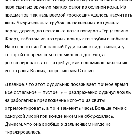
пара сшитых вручную мягких сапог из ослиной кожи. Из
предметов так называемой «роскоши» удалось насчитать
лишь 5 курительных трубок, выполненных из ценных
пород дерева, да несколько пачек папирос «Герцеговина
Флор», табаком из которых вождь эти трубки и набивал.
На столе стоял бронзовый будильник в виде лисицы, у
которой со временем отломилось одно ухо, а
реставрировать этот атрибут, как вспоминал начальник
его охраны Власик, запретил сам Сталин.
«Главное, что этот будильник показывает точное время.
Всё остальное — пустое…» — раздражённо буркнул вождь
на раболепное предложение кого-то из свиты
отремонтировать, а то и заменить часы. Больше тема с
одноухой лисой при вожде никем не обсуждалась.
Думаем, что она вообще в дальнейшем нигде не
тиражировалась.