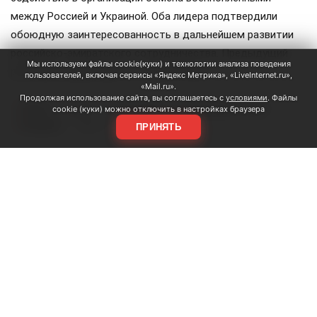
между Россией и Украиной. Оба лидера подтвердили
обоюдную заинтересованность в дальнейшем развитии
российско-эмиратского сотрудничества. Предыдущий
Мы используем файлы cookie(куки) и технологии анализа поведения
разговор между ними состоялся в мае.
пользователей, включая сервисы «Яндекс Метрика», «LiveInternet.ru»,
«Mail.ru».
Продолжая использование сайта, вы соглашаетесь с
условиями
. Файлы
Путин
ОАЭ
аль Нахайян
Персидский залив
#
#
#
#
cookie (куки) можно отключить в настройках браузера
Украина
#
ЕЩЕ +3
ПРИНЯТЬ
Поделиться
Подписывайтесь на «АН»:
Дзен
ВКонтакте
МАХ
Показать еще