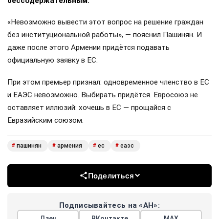
бессодержательным.
«Невозможно вывести этот вопрос на решение граждан
без институциональной работы», — пояснил Пашинян. И
даже после этого Армении придётся подавать
официальную заявку в ЕС.
При этом премьер признал: одновременное членство в ЕС
и ЕАЭС невозможно. Выбирать придётся. Евросоюз не
оставляет иллюзий: хочешь в ЕС — прощайся с
Евразийским союзом.
пашинян
армения
ес
еаэс
#
#
#
#
Поделиться
Подписывайтесь на «АН»:
Дзен
ВКонтакте
МАХ