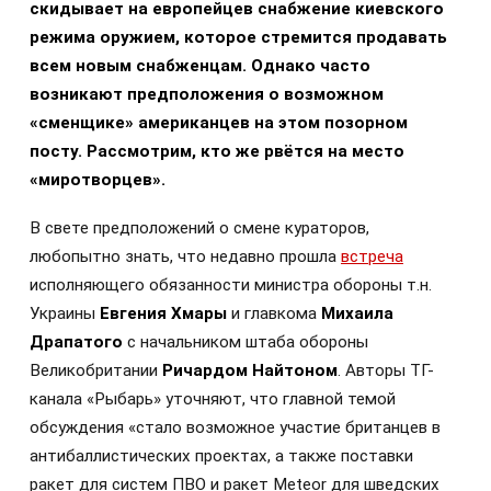
скидывает на европейцев снабжение киевского
режима оружием, которое стремится продавать
всем новым снабженцам. Однако часто
возникают предположения о возможном
«сменщике» американцев на этом позорном
посту. Рассмотрим, кто же рвётся на место
«миротворцев».
В свете предположений о смене кураторов,
любопытно знать, что недавно прошла
встреча
исполняющего обязанности министра обороны т.н.
Украины
Евгения Хмары
и главкома
Михаила
Драпатого
с начальником штаба обороны
Великобритании
Ричардом Найтоном
. Авторы ТГ-
канала «Рыбарь» уточняют, что главной темой
обсуждения «стало возможное участие британцев в
антибаллистических проектах, а также поставки
ракет для систем ПВО и ракет Meteor для шведских