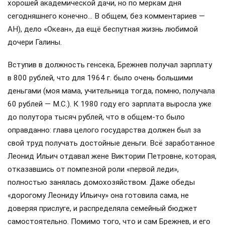
хорошей академической дачи, но по меркам дня
сегодняшнего конечно… В общем, без комментариев —
АН), дело «Океан», да ещё беспутная жизнь любимой
дочери Галины.
Вступив в должность генсека, Брежнев получал зарплату
в 800 рублей, что для 1964 г. было очень большими
деньгами (моя мама, учительница тогда, помню, получала
60 рублей — М.С.). К 1980 году его зарплата выросла уже
до полутора тысяч рублей, что в общем-то было
оправданно: глава целого государства должен был за
свой труд получать достойные деньги. Всё заработанное
Леонид Ильич отдавал жене Виктории Петровне, которая,
отказавшись от помпезной роли «первой леди»,
полностью занялась домохозяйством. Даже обеды
«дорогому Леониду Ильичу» она готовила сама, не
доверяя прислуге, и распределяла семейный бюджет
самостоятельно. Помимо того, что и сам Брежнев, и его