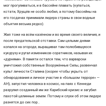
мог прогуливаться, и в бассейне плавать (купаться,
кстати, Хрущёв не особо любил, а потому бассейны на
его госдачах принимали лидера страны в свои водные
объятия весьма редко).
Жил тоже на всём казённом и во время своего величия, и
после предательской отставки. Сам целыми днями
копался на огороде, выращивал там полюбившуюся
кукурузу и ругал изменников-соратников, называя их
«дурнями». В памяти остался тем, что варварски
уничтожил собственные Вооружённые Силы, развенчал
культ личности Сталина (скорее чтобы укрыть от
обнародования и личное участие в «большом терроре» —
АН), запустил человека в космос, на паях с Кеннеди
разрулил созданный им же Карибский кризис и загубил
пахотой целинные земли. Потому и слухи об этом лидере
разнятся до сих пор…