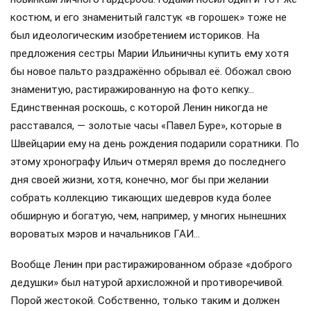
костюм, и его знаменитый галстук «в горошек» тоже не
был идеологическим изобретением историков. На
предложения сестры Марии Ильиничны купить ему хотя
бы новое пальто раздражённо обрывал её. Обожал свою
знаменитую, растиражированную на фото кепку…
Единственная роскошь, с которой Ленин никогда не
расставался, — золотые часы «Павел Буре», которые в
Швейцарии ему на день рождения подарили соратники. По
этому хронографу Ильич отмерял время до последнего
дня своей жизни, хотя, конечно, мог бы при желании
собрать коллекцию тикающих шедевров куда более
обширную и богатую, чем, например, у многих нынешних
вороватых мэров и начальников ГАИ…
Вообще Ленин при растиражированном образе «доброго
дедушки» был натурой архисложной и противоречивой.
Порой жестокой. Собственно, только таким и должен