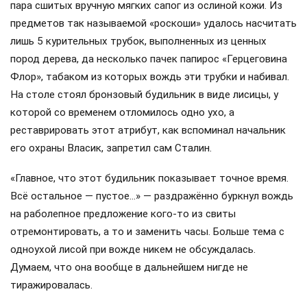
пара сшитых вручную мягких сапог из ослиной кожи. Из
предметов так называемой «роскоши» удалось насчитать
лишь 5 курительных трубок, выполненных из ценных
пород дерева, да несколько пачек папирос «Герцеговина
Флор», табаком из которых вождь эти трубки и набивал.
На столе стоял бронзовый будильник в виде лисицы, у
которой со временем отломилось одно ухо, а
реставрировать этот атрибут, как вспоминал начальник
его охраны Власик, запретил сам Сталин.
«Главное, что этот будильник показывает точное время.
Всё остальное — пустое…» — раздражённо буркнул вождь
на раболепное предложение кого-то из свиты
отремонтировать, а то и заменить часы. Больше тема с
одноухой лисой при вожде никем не обсуждалась.
Думаем, что она вообще в дальнейшем нигде не
тиражировалась.