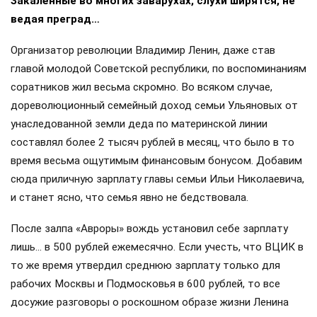
Закалённые во многих заварухах, слухи ширятся, не
ведая преград…
Организатор революции Владимир Ленин, даже став
главой молодой Советской республики, по воспоминаниям
соратников жил весьма скромно. Во всяком случае,
дореволюционный семейный доход семьи Ульяновых от
унаследованной земли деда по материнской линии
составлял более 2 тысяч рублей в месяц, что было в то
время весьма ощутимым финансовым бонусом. Добавим
сюда приличную зарплату главы семьи Ильи Николаевича,
и станет ясно, что семья явно не бедствовала.
После залпа «Авроры» вождь установил себе зарплату
лишь… в 500 рублей ежемесячно. Если учесть, что ВЦИК в
то же время утвердил среднюю зарплату только для
рабочих Москвы и Подмосковья в 600 рублей, то все
досужие разговоры о роскошном образе жизни Ленина