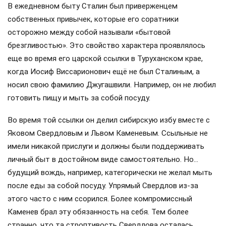
В ежедневном быту Сталин был приверженцем
собственных привычек, которые его соратники
осторожно между собой называли «бытовой
брезгливостью». Это свойство характера проявлялось
еще во время его царской ссылки в Туруханском крае,
когда Иосиф Виссарионович ещё не был Сталиным, а
носил свою фамилию Джугашвили. Например, он не любил
готовить пищу и мыть за собой посуду.
Во время той ссылки он делил сибирскую избу вместе с
Яковом Свердловым и Львом Каменевым. Ссыльные не
имели никакой прислуги и должны были поддерживать
личный быт в достойном виде самостоятельно. Но…
будущий вождь, например, категорически не желал мыть
после еды за собой посуду. Упрямый Свердлов из-за
этого часто с ним ссорился. Более компромиссный
Каменев брал эту обязанность на себя. Тем более
странно, что та строптивость Свердлова осталась