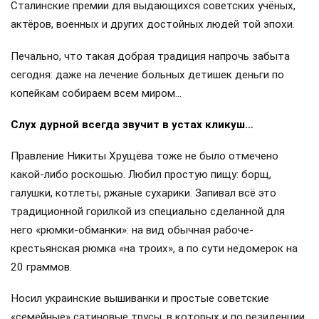
Сталинские премии для выдающихся советских учёных,
актёров, военных и других достойных людей той эпохи.
Печально, что такая добрая традиция напрочь забыта
сегодня: даже на лечение больных детишек деньги по
копейкам собираем всем миром…
Слух дурной всегда звучит в устах кликуш…
Правление Никиты Хрущёва тоже не было отмечено
какой-либо роскошью. Любил простую пищу: борщ,
галушки, котлеты, ржаные сухарики. Запивал всё это
традиционной горилкой из специально сделанной для
него «рюмки-обманки»: на вид обычная рабоче-
крестьянская рюмка «на троих», а по сути недомерок на
20 граммов.
Носил украинские вышиванки и простые советские
«семейные» сатиновые трусы, в которых и по резиденции