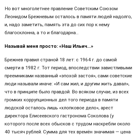
Но вот многолетнее правление Советским Союзом
Леонидом Брежневым осталось в памяти людей надолго,
и, надо заметить, память эта до сих пор к нему
благосклонна, а то и благодарна…
Называй меня просто: «Наш Ильич…»
Брежнев правил страной 18 лет: с 1964 г. до самой
смерти в 1982 г. Тот период, впоследствии завистливыми
преемниками названный «эпохой застоя», сами советские
люди называли иначе: «И сам жил, и другим жить давал»,
что в принципе было правдой. Во всяком случае, из всех
громких коррупционных дел того периода в памяти
людской осталось лишь «хлопковое дело», арест
директора Елисеевского гастронома Соколова (у
которого после всех обысков с трудом наскребли около
40 тысяч рублей. Сумма для тех времён значимая — цена