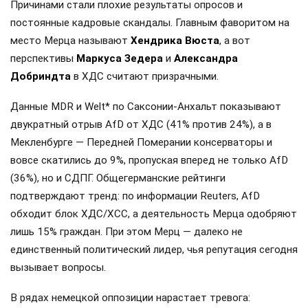
Причинами стали плохие результаты опросов и
постоянные кадровые скандалы. Главным фаворитом на
место Мерца называют
Хендрика Вюста
, а вот
перспективы
Маркуса Зедера
и
Александра
Добриндта
в ХДС считают призрачными.
Данные MDR и Welt* по Саксонии-Анхальт показывают
двукратный отрыв AfD от ХДС (41% против 24%), а в
Мекленбурге — Передней Померании консерваторы и
вовсе скатились до 9%, пропуская вперед не только AfD
(36%), но и СДПГ. Общегерманские рейтинги
подтверждают тренд: по информации Reuters, AfD
обходит блок ХДС/ХСС, а деятельность Мерца одобряют
лишь 15% граждан. При этом Мерц — далеко не
единственный политический лидер, чья репутация сегодня
вызывает вопросы.
В рядах немецкой оппозиции нарастает тревога: