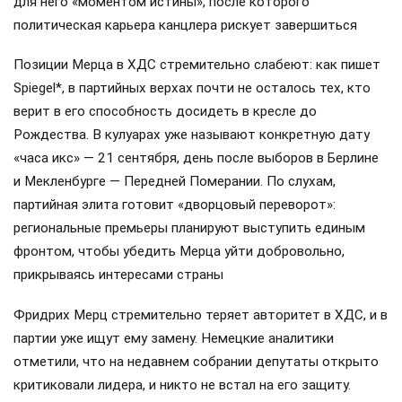
для него «моментом истины», после которого
политическая карьера канцлера рискует завершиться
Позиции Мерца в ХДС стремительно слабеют: как пишет
Spiegel*, в партийных верхах почти не осталось тех, кто
верит в его способность досидеть в кресле до
Рождества. В кулуарах уже называют конкретную дату
«часа икс» — 21 сентября, день после выборов в Берлине
и Мекленбурге — Передней Померании. По слухам,
партийная элита готовит «дворцовый переворот»:
региональные премьеры планируют выступить единым
фронтом, чтобы убедить Мерца уйти добровольно,
прикрываясь интересами страны
Фридрих Мерц стремительно теряет авторитет в ХДС, и в
партии уже ищут ему замену. Немецкие аналитики
отметили, что на недавнем собрании депутаты открыто
критиковали лидера, и никто не встал на его защиту.