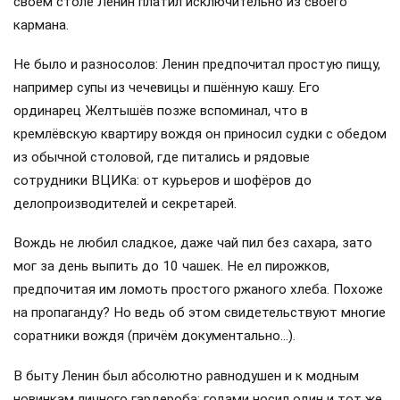
своём столе Ленин платил исключительно из своего
кармана.
Не было и разносолов: Ленин предпочитал простую пищу,
например супы из чечевицы и пшённую кашу. Его
ординарец Желтышёв позже вспоминал, что в
кремлёвскую квартиру вождя он приносил судки с обедом
из обычной столовой, где питались и рядовые
сотрудники ВЦИКа: от курьеров и шофёров до
делопроизводителей и секретарей.
Вождь не любил сладкое, даже чай пил без сахара, зато
мог за день выпить до 10 чашек. Не ел пирожков,
предпочитая им ломоть простого ржаного хлеба. Похоже
на пропаганду? Но ведь об этом свидетельствуют многие
соратники вождя (причём документально…).
В быту Ленин был абсолютно равнодушен и к модным
новинкам личного гардероба: годами носил один и тот же