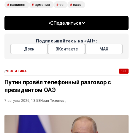
пашинян
армения
ес
еаэс
#
#
#
#
Поделиться
Подписывайтесь на «АН»:
Дзен
ВКонтакте
МАХ
//
ПОЛИТИКА
13+
Путин провёл телефонный разговор с
президентом ОАЭ
7 августа 2026, 13:58
Иван Тихонов
,