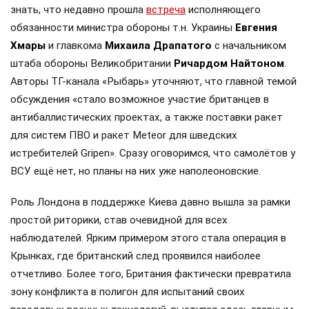
знать, что недавно прошла
встреча
исполняющего
обязанности министра обороны т.н. Украины
Евгения
Хмары
и главкома
Михаила Драпатого
с начальником
штаба обороны Великобритании
Ричардом Найтоном
.
Авторы ТГ-канала «Рыбарь» уточняют, что главной темой
обсуждения «стало возможное участие британцев в
антибаллистических проектах, а также поставки ракет
для систем ПВО и ракет Meteor для шведских
истребителей Gripen». Сразу оговоримся, что самолётов у
ВСУ ещё нет, но планы на них уже наполеоновские.
Роль Лондона в поддержке Киева давно вышла за рамки
простой риторики, став очевидной для всех
наблюдателей. Ярким примером этого стала операция в
Крынках, где британский след проявился наиболее
отчетливо. Более того, Британия фактически превратила
зону конфликта в полигон для испытаний своих