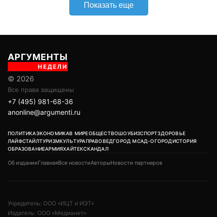
Показать еще
АРГУМЕНТЫ
НЕДЕЛИ
© 2026
Все права защищены
+7 (495) 981-68-36
anonline@argumenti.ru
ПОЛИТИКА
ЭКОНОМИКА
В МИРЕ
ОБЩЕСТВО
ШОУБИЗ
СПОРТ
ЗДОРОВЬЕ
ЛАЙФСТАЙЛ
ТУРИЗМ
КУЛЬТУРА
ПРАВОВЕД
ГОРОД М
САД-ОГОРОД
ИСТОРИЯ
ОБРАЗОВАНИЕ
АРМИЯ
ХАЙТЕК
СКАНДАЛ
Об издании
Главная
Все новости
Авторы
Новости партнеров
Учредитель: ООО «ИЦТ и ИЭТ»
Издатель: ООО «Медианет»