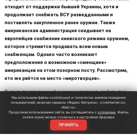
отходит от поддержки бывшей Украины, хотя и
продолжает снабжать ВСУ разведданными и
поставлять закупленное ранее оружие. Также
американская администрация скидывает на
европейцев снабжение киевского режима оружием,
которое стремится продавать всем новым
снабженцам. Однако часто возникают
предположения о возможном «сменщике»
американцев на этом позорном посту. Рассмотрим,
кто же рвётся на место «миротворцев».
В свете предположений о смене кураторов, любопытно
Мы используем файлы cookie(куки) и технологии анализа поведения
знать, что недавно прошла
встреча
исполняющего
пользователей, включая сервисы «Яндекс Метрика», «LiveInternet.ru»,
обязанности министра обороны т.н. Украины
Евгения
«Mail.ru».
Продолжая использование сайта, вы соглашаетесь с
условиями
. Файлы
Хмары
и главкома
Михаила Драпатого
с начальником
cookie (куки) можно отключить в настройках браузера
штаба обороны Великобритании
Ричардом Найтоном
.
ПРИНЯТЬ
Авторы ТГ-канала «Рыбарь» уточняют, что главной темой