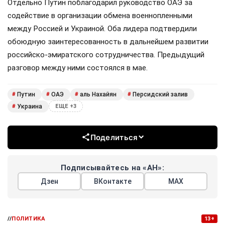
Отдельно Путин поблагодарил руководство ОАЭ за
содействие в организации обмена военнопленными
между Россией и Украиной. Оба лидера подтвердили
обоюдную заинтересованность в дальнейшем развитии
российско-эмиратского сотрудничества. Предыдущий
разговор между ними состоялся в мае.
Путин
ОАЭ
аль Нахайян
Персидский залив
#
#
#
#
Украина
#
ЕЩЕ +3
Поделиться
Подписывайтесь на «АН»:
Дзен
ВКонтакте
МАХ
//
ПОЛИТИКА
13+