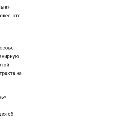
ные»
лее, что
ассово
венирную
этой
тракта на
нь»
ия об