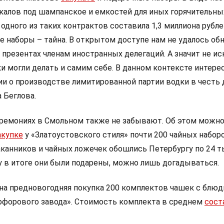
калов под шампанское и емкостей для иных горячительны
одного из таких контрактов составила 1,3 миллиона рубле
е наборы – тайна. В открытом доступе нам не удалось об
презентах членам иностранных делегаций. А значит не ис
и могли делать и самим себе. В данном контексте интере
 о производстве лимитированной партии водки в честь 
 Беглова.
еремониях в Смольном также не забывают. Об этом можно
акупке
у «Златоустовского стиля» почти 200 чайных наборо
канников и чайных ложечек обошлись Петербургу по 24 т
у в итоге они были подарены, можно лишь догадываться.
на предновогодняя покупка 200 комплектов чашек с блюд
форового завода». Стоимость комплекта в среднем
сост