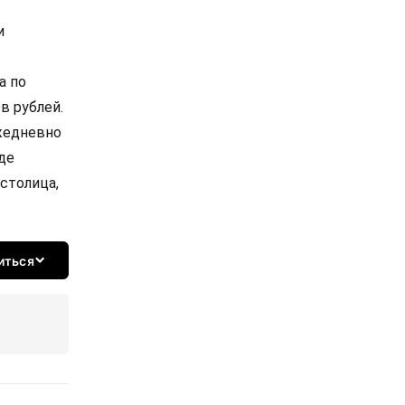
и
а по
в рублей.
ежедневно
де
столица,
иться