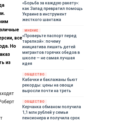
«Борьба за каждую ракету»:
да
как Запад превратил помощь
и.
Украине в инструмент
жесткого шантажа
шним
азличные
МНЕНИЕ
«Проверьте паспорт перед
рсии, все
тарелкой»: почему
ода. Но
инициатива лишить детей
мигрантов горячих обедов в
заказ
школе — не самая лучшая
ть из
идея
ОБЩЕСТВО
Кабачки и баклажаны бьют
рекорды: цены на овощи
выросли почти на треть
входят
Роберт
ОБЩЕСТВО
Керчанка обманом получила
-
1,1 млн рублей у семьи
т
пенсионера и получила срок