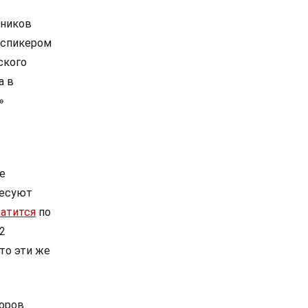
кников
с-спикером
ского
а в
»
е
ресуют
ратится
по
,2
что эти же
боров