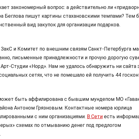
икает закономерный вопрос: а действительно ли «придвор
а Беглова пишут картины стахановскими темпами? Тем бо
нственный вид закупок для организации подарков.
 ЗакС и Комитет по внешним связям Санкт-Петербурга м
анно, письменные принадлежности и прочую дорогую су
Арт-Студии «Норд». Нам не удалось обнаружить ни сайта 
 социальных сетях, что не помешало ей получить 44 госкон
 может быть аффилирована с бывшим мундепом МО «Гава
айона Антоном Грязновым. Контактные номера юрлица
илированными с ним организациями.
В Сети
есть информац
«серых» схемах по отмыванию денег под предлогом
.