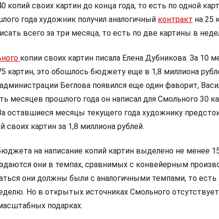
0 копий своих картин до конца года, то есть по одной кар
лого года художник получил аналогичный
контракт
на 25 
исать всего за три месяца, то есть по две картины в неде
ьного
копии своих картин писала Елена Дубникова. За 10 
5 картин, это обошлось бюджету еще в 1,8 миллиона рубле
 администрации Беглова появился еще один фаворит, Вас
ь месяцев прошлого года он написал для Смольного 30 ка
. За оставшиеся месяцы текущего года художнику предсто
й своих картин за 1,8 миллиона рублей.
 бюджета на написание копий картин выделено не менее 1
оздаются они в темпах, сравнимых с конвейерным произв
ваться они должны были с аналогичными темпами, то есть
неделю. Но в открытых источниках Смольного отсутствует
масштабных подарках.