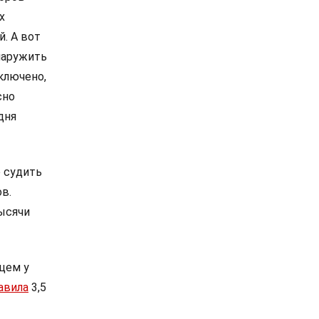
х
й. А вот
наружить
ключено,
сно
дня
 судить
в.
ысячи
цем у
авила
3,5