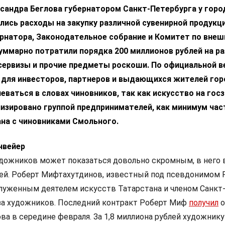
сандра Беглова губернатором Санкт-Петербурга у горо
лись расходы на закупку различной сувенирной продукци
рнатора, Законодательное собрание и Комитет по вне
суммарно потратили порядка 200 миллионов рублей на р
сервизы и прочие предметы роскоши. По официальной ве
 для инвесторов, партнеров и выдающихся жителей гор
еваться в словах чиновников, так как искусство на гос
изировано группой предпринимателей, как минимум час
ана с чиновниками Смольного.
нвейер
дожников может показаться довольно скромным, в него 
ей. Роберт Мифтахутдинов, известный под псевдонимом 
служенным деятелем искусств Татарстана и членом Санкт
за художников. Последний контракт Роберт Миф
получил
о
а в середине февраля. За 1,8 миллиона рублей художнику