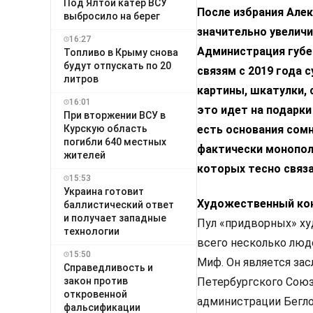
Под Ялтой катер ВСУ
После избрания Алек
выбросило на берег
значительно увеличи
16:27
Администрация губе
Топливо в Крыму снова
будут отпускать по 20
связям с 2019 года 
литров
картины, шкатулки, 
16:01
это идет на подарки
При вторжении ВСУ в
Курскую область
есть основания сомн
погибли 640 местных
фактически монопол
жителей
которых тесно связ
15:53
Украина готовит
Художественный ко
баллистический ответ
и получает западные
Пул «придворных» ху
технологии
всего несколько люд
15:50
Миф. Он является за
Справедливость и
закон против
Петербургского Сою
откровенной
администрации Беглов
фальсификации