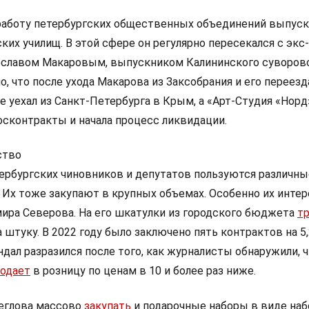
работу петербургских общественных объединений выпус
ких училищ. В этой сфере он регулярно пересекался с эк
еславом Макаровым, выпускником Калининского суворов
о, что после ухода Макарова из Заксобрания и его переезд
 уехал из Санкт-Петербурга в Крым, а «Арт-Студия «Норд
осконтракты и начала процесс ликвидации.
ство
ербургских чиновников и депутатов пользуются различны
 Их тоже закупают в крупных объемах. Особенно их инте
ира Северова. На его шкатулки из городского бюджета
т
а штуку. В 2022 году было заключено пять контрактов на 5
ндал разразился после того, как журналисты обнаружили, 
одает
в розницу по ценам в 10 и более раз ниже.
еглова массово
закупать
и подарочные наборы в виде на