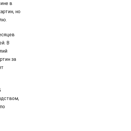
тине в
картин, но
лю.
месяцев
й. В
илий
ртин за
ит
5
одством,
 по