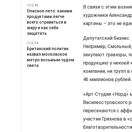
12:45
В связи с этим возн
Опасное лето: какими
художники Александр
продуктами легче
всего отравиться в
картины – это не еди
жару и как себя
защитить
Депутатский бизнес
12:34
Например, Смольный,
Британский политик
назвал московское
закупают гравюры, п
метро восьмым чудом
продукцию у некоей «
света
компании, ни групп в
46 миллионов рублей.
«Арт-Студия «Норд»
Василеостровского р
пересекаются с афф
участии Грязнова в 
благотворительности