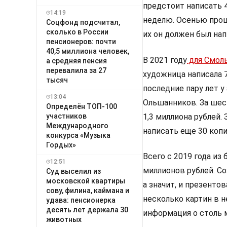
предстоит написать 4
14:19
неделю. Осенью прош
Соцфонд подсчитал,
сколько в России
их он должен был нап
пенсионеров: почти
40,5 миллиона человек,
В 2021 году
для Смол
а средняя пенсия
перевалила за 27
художница написала 7
тысяч
последние пару лет у
13:04
Ольшанников. За шест
Определён ТОП-100
участников
1,3 миллиона рублей
Международного
написать еще 30 копи
конкурса «Музыка
Гордых»
Всего с 2019 года из
12:51
миллионов рублей. С
Суд выселил из
московской квартиры
а значит, и презенто
сову, филина, каймана и
несколько картин в 
удава: пенсионерка
десять лет держала 30
информация о столь 
животных