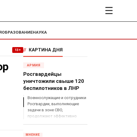
☰
Я
ОБРАЗОВАНИЕ
НАУКА
//
КАРТИНА ДНЯ
13+
ор
АРМИЯ
Росгвардейцы
уничтожили свыше 120
беспилотников в ЛНР
Военнослужащие и сотрудники
Росгвардии, выполняющие
задачи в зоне СВО,
продолжают эффективно
противодействовать угрозам
с воздуха.
МНЕНИЕ