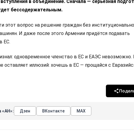
 вступления в объединение. Сначала — серьёзная подгот
удет бессодержательным.
 этот вопрос на решение граждан без институциональн
Пашинян. И даже после этого Армении придётся подавать
в ЕС.
изнал: одновременное членство в ЕС и ЕАЭС невозможно.
не оставляет иллюзий: хочешь в ЕС — прощайся с Евразий
Подел
 «АН»:
Дзен
ВКонтакте
МАХ