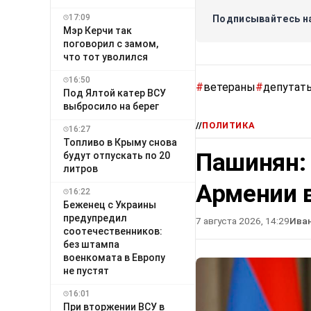
17:09
Подписывайтесь на
Мэр Керчи так
поговорил с замом,
что тот уволился
16:50
#
ветераны
#
депутат
Под Ялтой катер ВСУ
выбросило на берег
//
ПОЛИТИКА
16:27
Топливо в Крыму снова
Пашинян:
будут отпускать по 20
литров
Армении в
16:22
Беженец с Украины
предупредил
7 августа 2026, 14:29
Ива
соотечественников:
без штампа
военкомата в Европу
не пустят
16:01
При вторжении ВСУ в