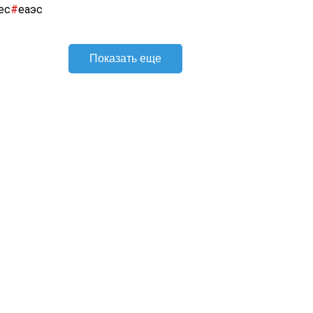
ес
#
еаэс
Показать еще