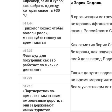
Сирсакер, рами и купро:
и Зорик Садоян.
как выбрать одежду,
которая спасет в +30
°C
В организации встре
ветеранов Афганиста
17:44
Трихолог Кохас: чтобы
славы Российского С
волосы росли,
массируйте голову во
время мытья
Как отметил Зорик С
17:33
Ветераны, как подче
Фастфуд для
свой долг перед Роди
похудения: как это
работает по мнению
диетолога
Также депутат подел
17:21
во время мероприяти
17:15
Всем участникам вст
«Партнерство» по-
армянски: мы строим
им железные дороги, а
они задерживают
наших туристов