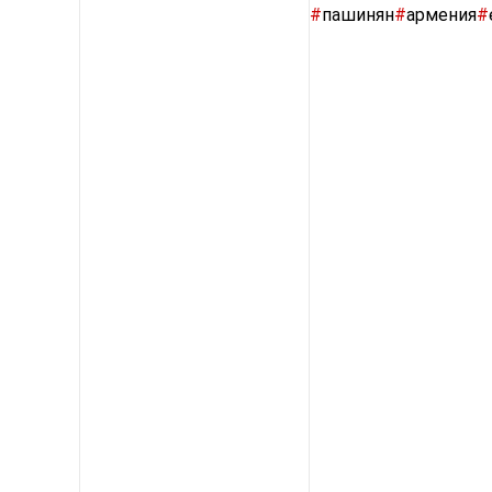
#
пашинян
#
армения
#