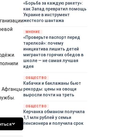
«Борьба за каждую ракету»:
как Запад превратил помощь
Украине в инструмент
ганизации
жесткого шантажа
оевой
МНЕНИЕ
«Проверьте паспорт перед
тарелкой»: почему
инициатива лишить детей
одёжи.
мигрантов горячих обедов в
школе — не самая лучшая
ыполнили
идея
ОБЩЕСТВО
Кабачки и баклажаны бьют
. Афганцы
рекорды: цены на овощи
выросли почти на треть
лужбы.
ОБЩЕСТВО
Керчанка обманом получила
1,1 млн рублей у семьи
пенсионера и получила срок
иться