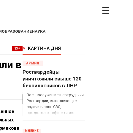
☰
Я
ОБРАЗОВАНИЕ
НАУКА
//
КАРТИНА ДНЯ
13+
ли в
АРМИЯ
Росгвардейцы
уничтожили свыше 120
беспилотников в ЛНР
Военнослужащие и сотрудники
Росгвардии, выполняющие
задачи в зоне СВО,
венное
продолжают эффективно
противодействовать угрозам
альных
с воздуха.
Ермакова
МНЕНИЕ