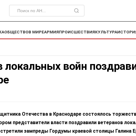
КА
ОБЩЕСТВО
В МИРЕ
АРМИЯ
ПРОИСШЕСТВИЯ
КУЛЬТУРА
ИСТОРИ
в локальных войн поздрави
ре
ащитника Отечества в Краснодаре состоялось торжест
тором представители власти поздравили ветеранов лок
 встретили зампреды Гордумы краевой столицы Галина 