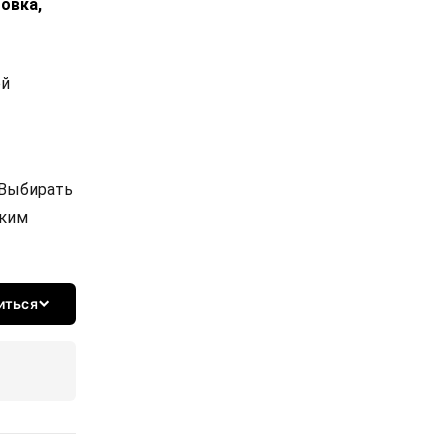
овка,
ой
 Выбирать
ским
иться