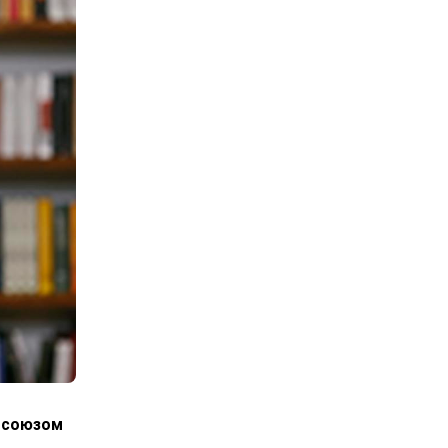
росоюзом