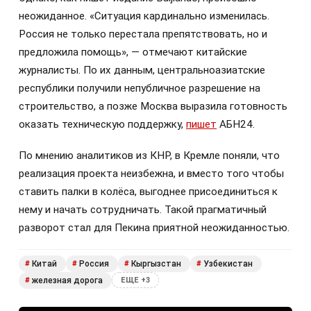
неожиданное. «Ситуация кардинально изменилась.
Россия не только перестала препятствовать, но и
предложила помощь», — отмечают китайские
журналисты. По их данным, центральноазиатские
республики получили непубличное разрешение на
строительство, а позже Москва выразила готовность
оказать техническую поддержку,
пишет
АБН24.
По мнению аналитиков из КНР, в Кремле поняли, что
реализация проекта неизбежна, и вместо того чтобы
ставить палки в колёса, выгоднее присоединиться к
нему и начать сотрудничать. Такой прагматичный
разворот стал для Пекина приятной неожиданностью.
Китай
Россия
Кыргызстан
Узбекистан
#
#
#
#
железная дорога
#
ЕЩЕ +3