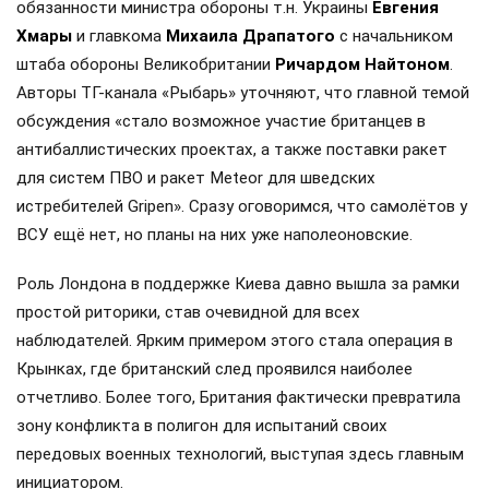
обязанности министра обороны т.н. Украины
Евгения
Хмары
и главкома
Михаила Драпатого
с начальником
штаба обороны Великобритании
Ричардом Найтоном
.
Авторы ТГ-канала «Рыбарь» уточняют, что главной темой
обсуждения «стало возможное участие британцев в
антибаллистических проектах, а также поставки ракет
для систем ПВО и ракет Meteor для шведских
истребителей Gripen». Сразу оговоримся, что самолётов у
ВСУ ещё нет, но планы на них уже наполеоновские.
Роль Лондона в поддержке Киева давно вышла за рамки
простой риторики, став очевидной для всех
наблюдателей. Ярким примером этого стала операция в
Крынках, где британский след проявился наиболее
отчетливо. Более того, Британия фактически превратила
зону конфликта в полигон для испытаний своих
передовых военных технологий, выступая здесь главным
инициатором.