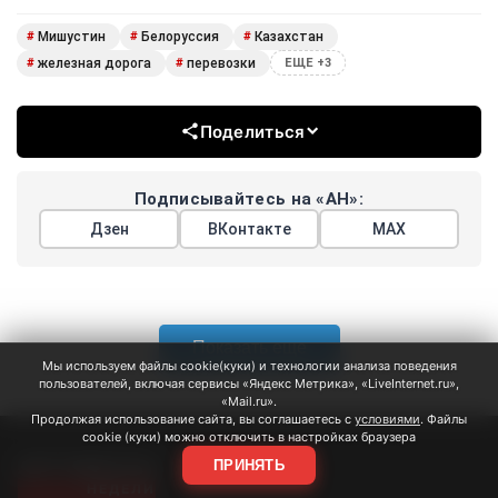
Мишустин
Белоруссия
Казахстан
#
#
#
железная дорога
перевозки
#
#
ЕЩЕ +3
Поделиться
Подписывайтесь на «АН»:
Дзен
ВКонтакте
МАХ
Показать еще
Мы используем файлы cookie(куки) и технологии анализа поведения
пользователей, включая сервисы «Яндекс Метрика», «LiveInternet.ru»,
«Mail.ru».
Продолжая использование сайта, вы соглашаетесь с
условиями
. Файлы
cookie (куки) можно отключить в настройках браузера
АРГУМЕНТЫ
ПРИНЯТЬ
НЕДЕЛИ