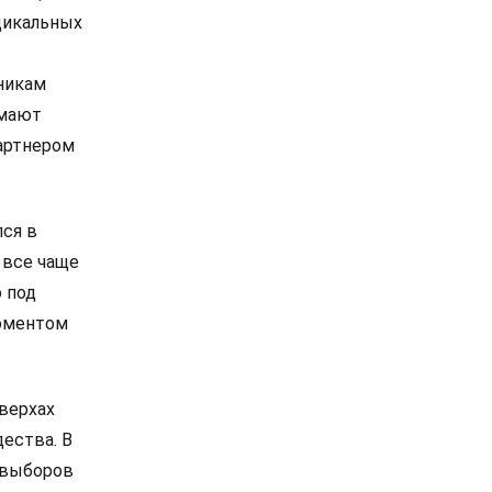
дикальных
никам
омают
артнером
лся в
 все чаще
 под
моментом
 верхах
дества. В
е выборов