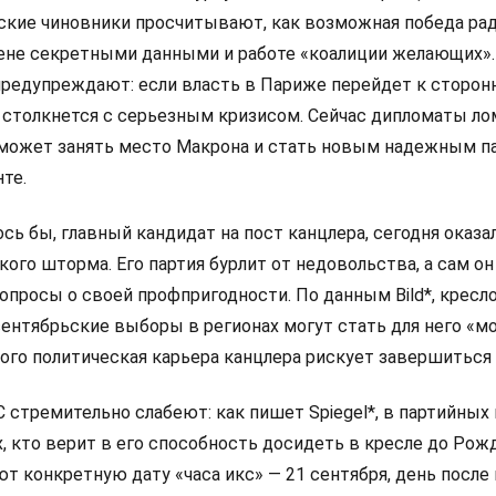
анские чиновники просчитывают, как возможная победа ра
мене секретными данными и работе «коалиции желающих».
редупреждают: если власть в Париже перейдет к сторон
 столкнется с серьезным кризисом. Сейчас дипломаты л
 сможет занять место Макрона и стать новым надежным п
те.
сь бы, главный кандидат на пост канцлера, сегодня оказа
ого шторма. Его партия бурлит от недовольства, а сам он
просы о своей профпригодности. По данным Bild*, кресло
сентябрьские выборы в регионах могут стать для него «
рого политическая карьера канцлера рискует завершиться
стремительно слабеют: как пишет Spiegel*, в партийных
х, кто верит в его способность досидеть в кресле до Рож
ют конкретную дату «часа икс» — 21 сентября, день посл