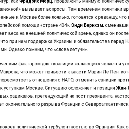
игур, как
Фридрих Мерц
, продолжить мнимую политическ
залежной» вызывает вопросы. Тем временем политики в
оенные к Москве более лояльно, готовятся к реваншу, что
опейской помощи «стране 404».
Энди Бернхэм
, сменивши
еет веса на внешней политической арене, однако он посп
 что при нем поддержка Украины и обязательства перед 
и. Однако помним, что «слова летучи».
ческим фактором для «коалиции желающих» является ух
Макрона, что может привести к власти Марин Ле Пен, кот
 пересмотреть отношения с НАТО, отменить санкции прот
 к уступкам Москве. Ситуацию осложняет и позиция
Жан-
левых радикалов, претендующий на пост президента, настр
ет окончательного разрыва Франции с Североатлантичес
покоен политической турбулентностью во Франции. Как 