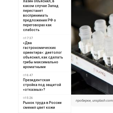
Хазин объяснил, в
каком случае Запад
перестанет
воспринимать
предложения РФ о
переговорах как
слабость
17:37
«Два
гастрономических
ориентира»: диетолог
объяснил, как сделать
грибы максимально
ароматными
16:47
Президентская
стройка под защитой
«отказных»?
15:26
пробирки, unsplash.com
Рынок труда в России
сменил цвет кожи