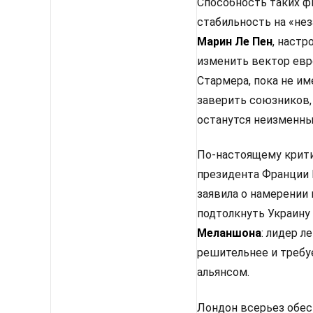
Способность таких ф
стабильность на «не
Марин Ле Пен
, настр
изменить вектор евр
Стармера, пока не им
заверить союзников,
останутся неизменным
По-настоящему крити
президента Франции 
заявила о намерении
подтолкнуть Украину
Меланшона
: лидер 
решительнее и требу
альянсом.
Лондон всерьез обес