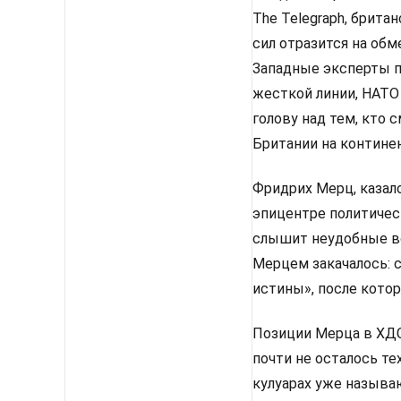
The Telegraph, брит
сил отразится на об
Западные эксперты п
жесткой линии, НАТО
голову над тем, кто
Британии на континен
Фридрих Мерц, казало
эпицентре политическ
слышит неудобные во
Мерцем закачалось: 
истины», после кото
Позиции Мерца в ХДС 
почти не осталось те
кулуарах уже называ