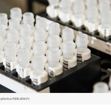
/photos/fd0b-Bl4cFc