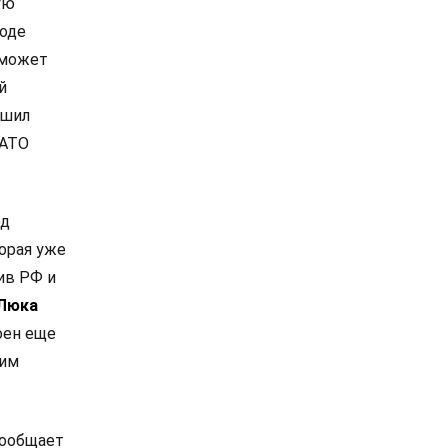
ую
роде
 может
й
ешил
НАТО
од
орая уже
ив РФ и
Люка
оен еще
ким
сообщает