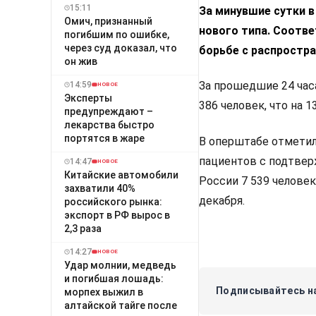
15:11
За минувшие сутки в
Омич, признанный
нового типа. Соотв
погибшим по ошибке,
через суд доказал, что
борьбе с распростра
он жив
За прошедшие 24 час
14:59
НОВОЕ
Эксперты
386 человек, что на 
предупреждают –
лекарства быстро
портятся в жаре
В оперштабе отметил
пациентов с подтве
14:47
НОВОЕ
Китайские автомобили
России 7 539 человек
захватили 40%
декабря.
российского рынка:
экспорт в РФ вырос в
2,3 раза
14:27
НОВОЕ
Удар молнии, медведь
и погибшая лошадь:
Подписывайтесь на
морпех выжил в
алтайской тайге после