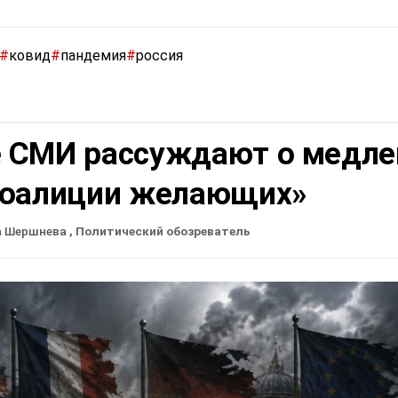
#
ковид
#
пандемия
#
россия
 СМИ рассуждают о медле
коалиции желающих»
а Шершнева
, Политический обозреватель