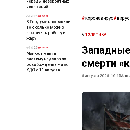
череды невероятных
испытаний
14:25
НОВОЕ
#
коронавирус
#
вирус
В Госдуме напомнили,
во сколько можно
закончить работу в
//
ПОЛИТИКА
жару
Западные
14:20
НОВОЕ
Минюст меняет
систему надзора за
смерти «
освобожденными по
УДО с 11 августа
6 августа 2026, 16:15
Анн