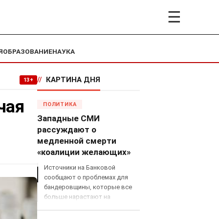
☰
Я
ОБРАЗОВАНИЕ
НАУКА
//
КАРТИНА ДНЯ
13+
чая
ПОЛИТИКА
Западные СМИ
рассуждают о
медленной смерти
«коалиции желающих»
Источники на Банковой
сообщают о проблемах для
бандеровщины, которые все
больше нарастают на
международном поле, что
сильно ударит по позициям