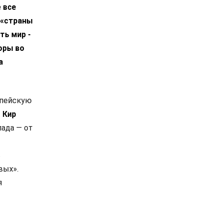
 все
 «страны
ть мир -
оры во
а
опейскую
.
Кир
ада — от
в
вых».
я