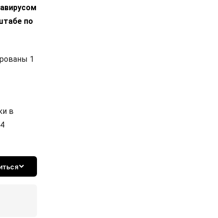
навирусом
штабе по
ированы 1
ки в
14
иться