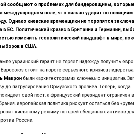
вой сообщают о проблемах для бандеровщины, которые
а международном поле, что сильно ударит по позициям
ду. Однако киевские временщики не торопятся заключа
 в ЕС. Политический кризис в Британии и Германии, выб
остью изменить геополитический ландшафт в мире, пок
выборов в США.
ампе украинский гарант не теряет надежду получить евр
 Евросоюз стоит на пороге серьезного кризиса лидерства
ь Макрон
были «архитекторами» ключевых инициатив Зап
у до патрулирования Ормузского пролива. Теперь, когда
покидает свой пост, а французский президент ограничен 
рания, европейская политика рискует остаться без «руле
 грозит киевскому режиму потерей обещанных активов дл
ротив России.