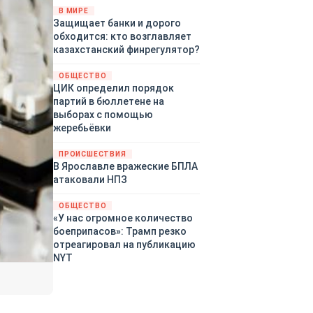
«страны 404» в следующем
В МИРЕ
Защищает банки и дорого
году. Однако киевские
обходится: кто возглавляет
временщики не торопятся
казахстанский финрегулятор?
заключать мир - ведь есть
поддержка в ЕС.
ОБЩЕСТВО
Политический кризис в
ЦИК определил порядок
Британии и Германии, выборы
партий в бюллетене на
во Франции могут полностью
выборах с помощью
изменить геополитический
жеребьёвки
ландшафт в мире, пока
Зеленский ожидает выборов
ПРОИСШЕСТВИЯ
в США.
В Ярославле вражеские БПЛА
атаковали НПЗ
ОБЩЕСТВО
«У нас огромное количество
боеприпасов»: Трамп резко
отреагировал на публикацию
NYT