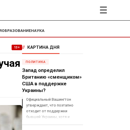
☰
Я
ОБРАЗОВАНИЕ
НАУКА
//
КАРТИНА ДНЯ
13+
учая
ПОЛИТИКА
Запад определил
Британию «сменщиком»
США в поддержке
Украины?
Официальный Вашингтон
утверждает, что поэтапно
отходит от поддержки
бывшей Украины, хотя и
продолжает снабжать ВСУ
разведданными и поставлять