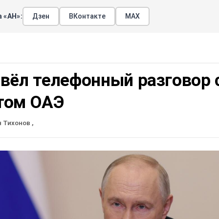
 «АН»:
Дзен
ВКонтакте
МАХ
вёл телефонный разговор 
том ОАЭ
н Тихонов
,