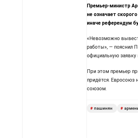
Премьер-министр Арм
не означает скорого
иначе референдум б
«Невозможно вывести
работы», — пояснил 
официальную заявку 
При этом премьер пр
придётся. Евросоюз 
союзом.
пашинян
армен
#
#