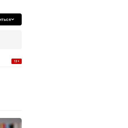
иться
13+