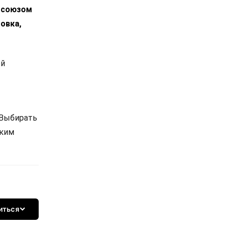
росоюзом
овка,
ой
 Выбирать
ским
иться