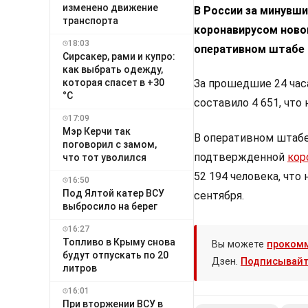
изменено движение
В России за минувши
транспорта
коронавирусом ново
18:03
оперативном штабе 
Сирсакер, рами и купро:
как выбрать одежду,
которая спасет в +30
За прошедшие 24 час
°C
составило 4 651, что 
17:09
Мэр Керчи так
В оперативном штабе 
поговорил с замом,
подтвержденной
кор
что тот уволился
52 194 человека, что
16:50
Под Ялтой катер ВСУ
сентября.
выбросило на берег
16:27
Топливо в Крыму снова
Вы можете
проком
будут отпускать по 20
Дзен.
Подписывайт
литров
16:01
При вторжении ВСУ в