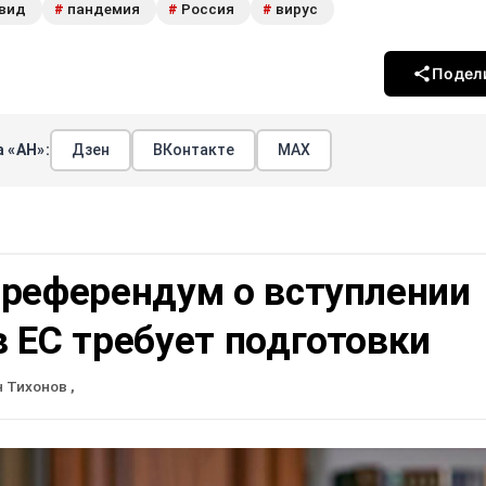
вид
пандемия
Россия
вирус
#
#
#
Подел
 «АН»:
Дзен
ВКонтакте
МАХ
 референдум о вступлении
 ЕС требует подготовки
н Тихонов
,