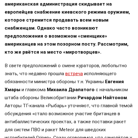
американская администрация скидывает на
европейцев снабжение киевского режима оружием,
которое стремится продавать всем новым
снабженцам. Однако часто возникают
предположения о возможном «сменщике»
американцев на этом позорном посту. Рассмотрим,
кто же рвётся на место «миротворцев».
В свете предположений о смене кураторов, любопытно
знать, что недавно прошла
встреча
исполняющего
обязанности министра обороны т.н. Украины
Евгения
Хмары
и главкома
Михаила Драпатого
с начальником
штаба обороны Великобритании
Ричардом Найтоном
.
Авторы ТГ-канала «Рыбарь» уточняют, что главной темой
обсуждения «стало возможное участие британцев в
антибаллистических проектах, а также поставки ракет
для систем ПВО и ракет Meteor для шведских
истребителей Gripen». Сразу оговоримся, что самолётов у