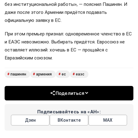
без институциональной работы», — пояснил Пашинян. И
даже после этого Армении придётся подавать
официальную заявку в ЕС.
При этом премьер признал: одновременное членство в ЕС
и ЕАЭС невозможно. Выбирать придётся. Евросоюз не
оставляет иллюзий: хочешь в ЕС — прощайся с
Евразийским союзом.
пашинян
армения
ес
еаэс
#
#
#
#
Поделиться
Подписывайтесь на «АН»:
Дзен
ВКонтакте
МАХ