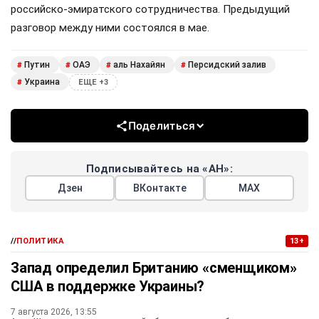
российско-эмиратского сотрудничества. Предыдущий
разговор между ними состоялся в мае.
Путин
ОАЭ
аль Нахайян
Персидский залив
#
#
#
#
Украина
#
ЕЩЕ +3
Поделиться
Подписывайтесь на «АН»:
Дзен
ВКонтакте
МАХ
//
ПОЛИТИКА
13+
Запад определил Британию «сменщиком»
США в поддержке Украины?
7 августа 2026, 13:55