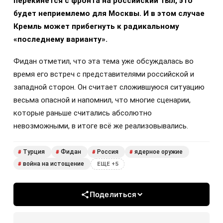
перекинется с фронта на российский тыл, это
будет неприемлемо для Москвы. И в этом случае
Кремль может прибегнуть к радикальному
«последнему варианту».
Фидан отметил, что эта тема уже обсуждалась во
время его встреч с представителями российской и
западной сторон. Он считает сложившуюся ситуацию
весьма опасной и напомнил, что многие сценарии,
которые раньше считались абсолютно
невозможными, в итоге всё же реализовывались.
Турция
Фидан
Россия
ядерное оружие
#
#
#
#
война на истощение
#
ЕЩЕ +5
Поделиться