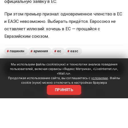
официальную заявку в ЕС.
При этом премьер признал: одновременное членство в ЕС
и ЕАЭС невозможно. Выбирать придётся. Евросоюз не
оставляет иллюзий: хочешь в ЕС — прощайся с
Евразийским союзом.
пашинян
армения
ес
еаэс
#
#
#
#
Мы используем файлы cookie(куки) и технологии анализа поведения
Поделиться
пользователей, включая сервисы «Яндекс Метрика», «LiveInternet.ru»,
«Mail.ru».
Продолжая использование сайта, вы соглашаетесь с
условиями
. Файлы
cookie (куки) можно отключить в настройках браузера
Подписывайтесь на «АН»:
ПРИНЯТЬ
Дзен
ВКонтакте
МАХ