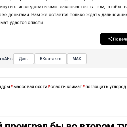
инутых исследователями, заключается в том, чтобы 
ове деньгами. Нам же остается только ждать дальнейши
имат удастся спасти.
Подел
 «АН»:
Дзен
ВКонтакте
МАХ
ыдры
#
массовая охота
#
спасти климат
#
поглощать углерод
ы
 проиграл бы во втором т