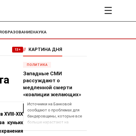
☰
Я
ОБРАЗОВАНИЕ
НАУКА
//
КАРТИНА ДНЯ
13+
ПОЛИТИКА
Западные СМИ
та
рассуждают о
медленной смерти
«коалиции желающих»
Источники на Банковой
сообщают о проблемах для
 XVIII-XIX
бандеровщины, которые все
ва куньих
больше нарастают на
международном поле, что
охранения
сильно ударит по позициям