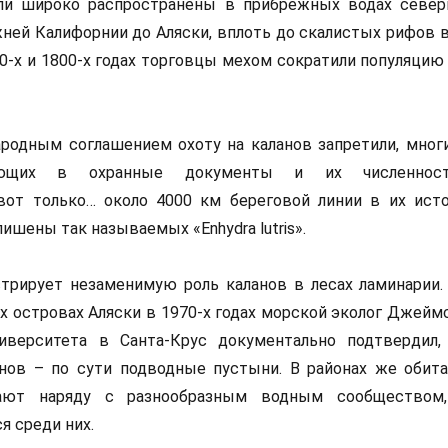
ли широко распространены в прибрежных водах север
жней Калифорнии до Аляски, вплоть до скалистых рифов 
00-х и 1800-х годах торговцы мехом сократили популяци
родным соглашением охоту на каланов запретили, мног
ающих в охранные документы и их численнос
 вот только… около 4000 км береговой линии в их ист
ишены так называемых «Enhydra lutris».
трирует незаменимую роль каланов в лесах ламинарии.
их островах Аляски в 1970-х годах морской эколог Джейм
иверситета в Санта-Крус документально подтвердил,
анов – по сути подводные пустыни. В районах же обит
ают наряду с разнообразным водным сообществом,
я среди них.