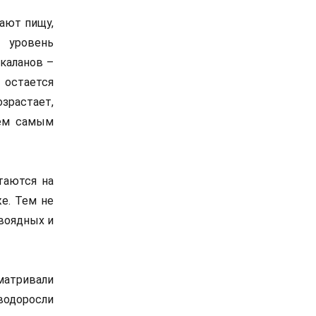
дают пищу,
 уровень
каланов –
 остается
озрастает,
тем самым
таются на
же. Тем не
авоядных и
матривали
водоросли