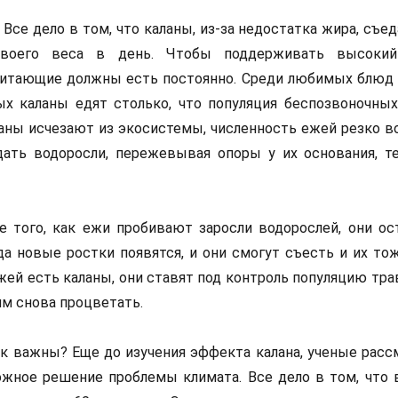
 Все дело в том, что каланы, из-за недостатка жира, съе
своего веса в день. Чтобы поддерживать высокий
питающие должны есть постоянно. Среди любимых блюд 
х каланы едят столько, что популяция беспозвоночных
ланы исчезают из экосистемы, численность ежей резко в
дать водоросли, пережевывая опоры у их основания, 
 того, как ежи пробивают заросли водорослей, они ос
да новые ростки появятся, и они смогут съесть и их то
ежей есть каланы, они ставят под контроль популяцию тр
м снова процветать.
к важны? Еще до изучения эффекта калана, ученые расс
жное решение проблемы климата. Все дело в том, что 