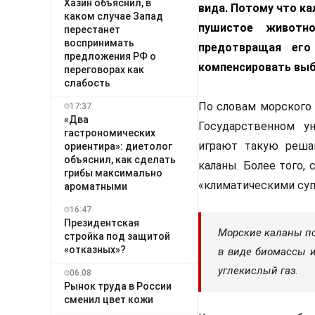
Хазин объяснил, в
вида. Потому что ка
каком случае Запад
пушистое животн
перестанет
воспринимать
предотвращая его
предложения РФ о
компенсировать выб
переговорах как
слабость
По словам морского 
17:37
«Два
Государственном у
гастрономических
играют такую ​​ре
ориентира»: диетолог
объяснил, как сделать
каланы. Более того,
грибы максимально
«климатическими суп
ароматными
16:47
Президентская
Морские каланы по
стройка под защитой
«отказных»?
в виде биомассы и
углекислый газ.
06.08
Рынок труда в России
сменил цвет кожи