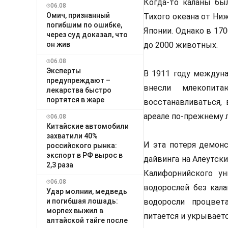
Когда-то каланы бы
06.08
Омич, признанный
Тихого океана от Ни
погибшим по ошибке,
Японии. Однако в 17
через суд доказал, что
он жив
до 2000 животных.
06.08
Эксперты
В 1911 году междуна
предупреждают –
внесли млекопит
лекарства быстро
портятся в жаре
восстанавливаться,
ареале по-прежнему л
06.08
Китайские автомобили
захватили 40%
И эта потеря демонс
российского рынка:
экспорт в РФ вырос в
дайвинга на Алеутск
2,3 раза
Калифорнийского ун
06.08
водорослей без кал
Удар молнии, медведь
и погибшая лошадь:
водоросли процвет
морпех выжил в
питается и укрываетс
алтайской тайге после