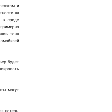
пелагом и
тности на
в в среде
(примерно
онов тонн
томобилей
вер будет
нсировать
иты могут
з потерь.