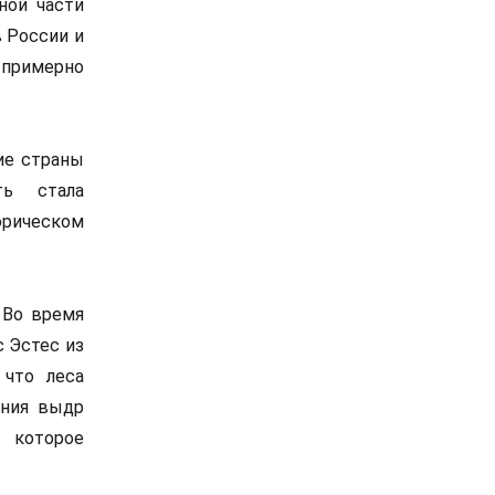
ной части
в России и
ю примерно
ие страны
ть стала
орическом
 Во время
с Эстес из
 что леса
ания выдр
 которое