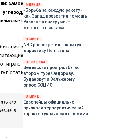
ли: самое
«страны 404» в следующем
МНЕНИЕ
«Борьба за каждую ракету»:
году. Однако киевские
углерод,
как Запад превратил помощь
временщики не торопятся
озволяет
Украине в инструмент
заключать мир - ведь есть
жесткого шантажа
поддержка в ЕС.
Политический кризис в
В МИРЕ
Британии и Германии, выборы
NBC рассекретил закрытую
битания в
во Франции могут полностью
директиву Пентагона
изменить геополитический
питающие
ландшафт в мире, пока
ПОЛИТИКА
ую играют
Зеленский ожидает выборов
Зеленский проиграл бы во
огут стать
в США.
втором туре Федорову,
Буданову* и Залужному —
опрос СОЦИС
В МИРЕ
ить его
Европейцы официально
признали террористический
щение в
характер украинского режима