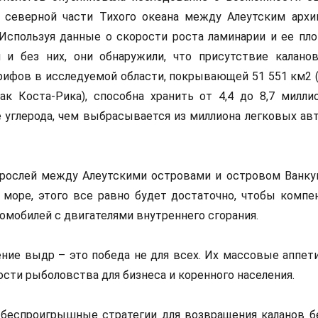
в северной части Тихого океана между Алеутским архи
Используя данные о скорости роста ламинарии и ее пло
 и без них, они обнаружили, что присутствие калано
рифов в исследуемой области, покрывающей 51 551 км2 
к Коста-Рика), способна хранить от 4,4 до 8,7 милли
е углерода, чем выбрасывается из миллиона легковых ав
орослей между Алеутскими островами и островом Ванку
 море, этого все равно будет достаточно, чтобы компе
омобилей с двигателями внутреннего сгорания.
ние выдр – это победа не для всех. Их массовые аппет
ти рыболовства для бизнеса и коренного населения.
беспроигрышные стратегии для возвращения каланов бе