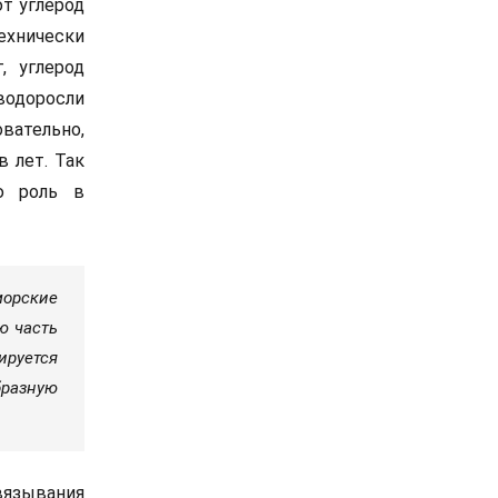
ют углерод
ехнически
, углерод
одоросли
овательно,
в лет. Так
ую роль в
морские
ю часть
кируется
бразную
вязывания