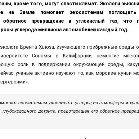
ланы, кроме того, могут спасти климат. Экологи выясни
ое на Земле помогает экосистемам поглощать 
 обратное превращение в углекислый газ, что п
росы углерода миллиона автомобилей каждый год.
эколога Брента Хьюза, изучающего прибрежные среды о
ниверситете Сономы в Калифорнии, немногие млеко
шающую роль в поддержании окружающей среды, как
 сейчас ученые активно изучают то, как морские куньи м
ергероями».
могают экосистемам улавливать углерод из атмосферы и хран
 глубоководного детрита, предотвращая его обратное превра