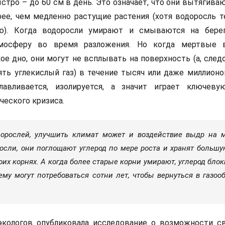
стро – до 60 см в день. Это означает, что они вытягива
е, чем медленно растущие растения (хотя водоросль т
ю). Когда водоросли умирают и смываются на берег
мосферу во время разложения. Но когда мертвые в
ое дно, они могут не всплывать на поверхность (а, след
ять углекислый газ) в течение тысяч или даже миллионо
лавливается, изолируется, а значит играет ключев
ческого кризиса.
орослей, улучшить климат может и воздействие выдр на 
росли, они поглощают углерод по мере роста и хранят большу
воих корнях. А когда более старые корни умирают, углерод бло
 ему могут потребоваться сотни лет, чтобы вернуться в газоо
 экологов опубликовала исследование о возможности с