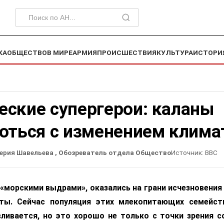
КА
ОБЩЕСТВО
В МИРЕ
АРМИЯ
ПРОИСШЕСТВИЯ
КУЛЬТУРА
ИСТОРИ
еские супергерои: каланы
оться с изменением клима
ерия Шавельева
, Обозреватель отдела Общество
Источник:
BBC
«морскими выдрами», оказались на грани исчезновения в
оты. Сейчас популяция этих млекопитающих семейст
ливается, но это хорошо не только с точки зрения с