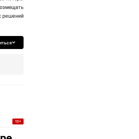
возмещать
х решений
иться
13+
уре