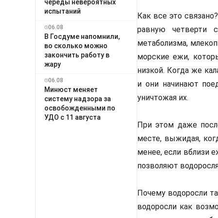
череды невероятных
испытаний
Как все это связано?
06.08
равную четверти 
В Госдуме напомнили,
метаболизма, млеко
во сколько можно
закончить работу в
морские ежи, которы
жару
низкой. Когда же ка
06.08
и они начинают пое
Минюст меняет
уничтожая их.
систему надзора за
освобожденными по
УДО с 11 августа
При этом даже после
месте, выжидая, ког
менее, если вблизи 
позволяют водоросля
Почему водоросли та
водоросли как возмо