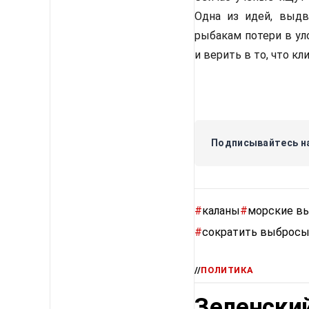
Одна из идей, выдв
рыбакам потери в ул
и верить в то, что кл
Подписывайтесь на
#
каланы
#
морские в
#
сократить выброс
//
ПОЛИТИКА
Зеленский