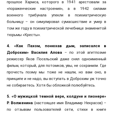
прошлое Хармса, которого в 1941 арестовали за
«пораженческие настроения», а в 1942 силами
военного трибунала упекли в психиатрическую
больницу – он симулировал сумасшествие и умер в
том же году в психиатрической лечебнице знаменитой
тюрьмы «Кресты».
4. «Как Пахом, понюхав дым, записался в
Доброхим» Василия Алова
– по этой агитпоэме
режиссер Яков Посельский даже снял одноименный
фильм, который, для потомков, увы, не сохранили. Где
прочесть поэму мы тоже не нашли, но вам оно, в
принципе и не надо, вы вступать в Доброхим уж точно
не собираетесь. Хотя бы обложкой полюбуйтесь.
5.
«О мужицкой темной вере, колдуне и пионере»
Р. Волженина
(настоящее имя Владимир Некрасов) –
по отзывам пользователей сети, стихи в книге