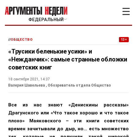
☰
ФЕДЕРАЛЬНЫЙ
﹀
//
ОБЩЕСТВО
13+
«Трусики беленькие усики» и
«Нежданчик»: самые странные обложки
советских книг
18 сентября 2021, 14:37
Валерия Шавельева
, Обозреватель отдела Общество
Все из нас знают «Денискины рассказы»
Драгунского или «Что такое хорошо и что такое
плохо» Маяковского – эти книги советских
времен зачитывали до дыр, но… есть множество
тех, которые не получили такой широкой