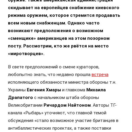
оружие. Также американская администрация
скидывает на европейцев снабжение киевского
режима оружием, которое стремится продавать
всем новым снабженцам. Однако часто
возникают предположения о возможном
«сменщике» американцев на этом позорном
посту. Рассмотрим, кто же рвётся на место
«миротворцев».
В свете предположений о смене кураторов,
любопытно знать, что недавно прошла
встреча
исполняющего обязанности министра обороны т.н.
Украины
Евгения Хмары
и главкома
Михаила
Драпатого
с начальником штаба обороны
Великобритании
Ричардом Найтоном
. Авторы ТГ-
канала «Рыбарь» уточняют, что главной темой
обсуждения «стало возможное участие британцев в
антибаллистических проектах, а также поставки