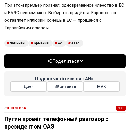
При этом премьер признал: одновременное членство в ЕС
и ЕАЭС невозможно. Выбирать придётся. Евросоюз не
оставляет иллюзий: хочешь в ЕС — прощайся с
Евразийским союзом.
пашинян
армения
ес
еаэс
#
#
#
#
Поделиться
Подписывайтесь на «АН»:
Дзен
ВКонтакте
МАХ
//
ПОЛИТИКА
13+
Путин провёл телефонный разговор с
президентом ОАЭ