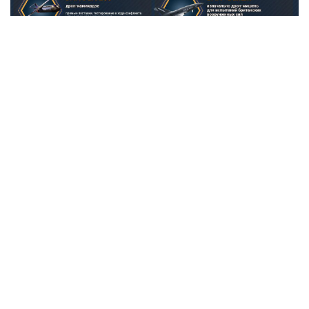
Фото: скрин ТГ-канала РЫБАРЬ
Давайте повторим прописную истину: создание
противоракет для борьбы с баллистикой — это не
«гаражная» сборка дрона на коленке. Это сложнейший
высокотехнологичный цикл, который невозможно
ускорить по щелчку пальцев, ведь здесь важна каждая
деталь и каждый этап производства.
Любой, кто следит за рынком вооружений, не мог не
заметить странную закономерность: контракты