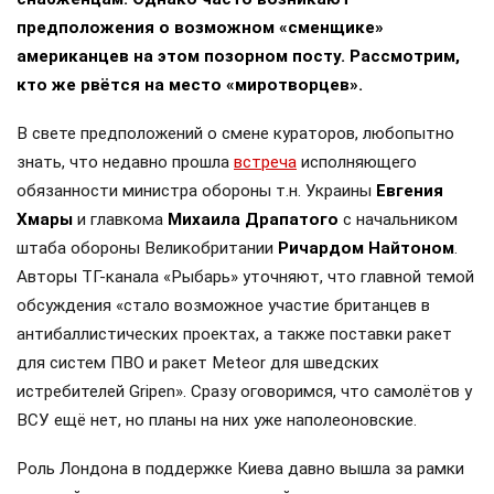
предположения о возможном «сменщике»
американцев на этом позорном посту. Рассмотрим,
кто же рвётся на место «миротворцев».
В свете предположений о смене кураторов, любопытно
знать, что недавно прошла
встреча
исполняющего
обязанности министра обороны т.н. Украины
Евгения
Хмары
и главкома
Михаила Драпатого
с начальником
штаба обороны Великобритании
Ричардом Найтоном
.
Авторы ТГ-канала «Рыбарь» уточняют, что главной темой
обсуждения «стало возможное участие британцев в
антибаллистических проектах, а также поставки ракет
для систем ПВО и ракет Meteor для шведских
истребителей Gripen». Сразу оговоримся, что самолётов у
ВСУ ещё нет, но планы на них уже наполеоновские.
Роль Лондона в поддержке Киева давно вышла за рамки